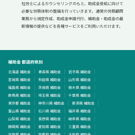
社労士によるカウンセリングのもと、助成金受給に向けて
必要な労務体制の整備を行っていきます。通常の労務顧問
業務から規定作成、助成金申請代行、補助金・助成金の最
新情報の提供などを各種サービスをご利用いただけます。
補助金 都道府県別
北海道 補助金
青森県 補助金
岩手県 補助金
宮城県 補助金
秋田県 補助金
山形県 補助金
福島県 補助金
茨城県 補助金
栃木県 補助金
群馬県 補助金
埼玉県 補助金
千葉県 補助金
東京都 補助金
神奈川県 補助金
新潟県 補助金
富山県 補助金
石川県 補助金
福井県 補助金
山梨県 補助金
長野県 補助金
岐阜県 補助金
静岡県 補助金
愛知県 補助金
三重県 補助金
滋賀県 補助金
京都府 補助金
大阪府 補助金