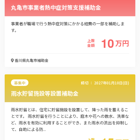
丸亀市事業者熱中症対策支援補助金
事業者が職場で行う熱中症対策にかかる経費の一部を補助しま
す。
10
上限
万
円
金額
香川県丸亀市
補助金
募集中
締切 ：
2027年01月10日(日)
雨水貯留施設等設置補助金
雨水貯留とは、住宅に貯留施設を設置して、降った雨を蓄えるこ
とです。 雨水貯留を行うことにより、庭木や花への散水、洗車な
ど、雨水を有効に利用することができ、また雨水の流出を抑制し
て、自助による防...
上限