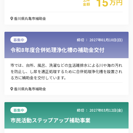
15
万
円
金額
香川県丸亀市
補助金
募集中
締切 ：
2027年01月10日(日)
令和8年度合併処理浄化槽の補助金交付
市では、台所、風呂、洗濯などの生活雑排水による川や海の汚れ
を防止し、し尿を適正処理するために合併処理浄化槽を設置され
る方に補助金を交付しています。
香川県丸亀市
補助金
この補助金の情報をPDFダウンロード
元気な島づくり団体支援事業補助金
募集中
締切 ：
2027年03月12日(金)
市民活動ステップアップ補助事業
お名前