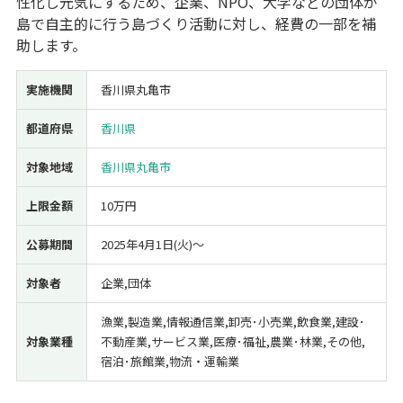
性化し元気にするため、企業、NPO、大学などの団体が
島で自主的に行う島づくり活動に対し、経費の一部を補
経営改善・経営強化
販路拡大
海外展開
設備投資
IT導入
助します。
人材採用・雇用
人材育成・福利厚生
特許・知的財産
起業・創業
事業承継
災害・被災者支援
コロナ関連
実施機関
香川県丸亀市
環境・省エネ
テレワーク
都道府県
香川県
対象地域
香川県丸亀市
上限金額
10万円
受付中のみ
公募期間
2025年4月1日(火)〜
対象者
企業,団体
漁業,製造業,情報通信業,卸売･小売業,飲食業,建設･
検索
対象業種
不動産業,サービス業,医療･福祉,農業･林業,その他,
宿泊･旅館業,物流・運輸業