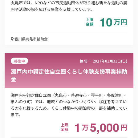
丸亀市では、NPOなどの市民活動団体が取り組む新たな活動の展
開や活動の幅を広げる事業を支援しています。
10
会社名
上限
万
円
金額
香川県丸亀市
補助金
メールアドレス
募集中
締切 ：
2027年01月31日(日)
瀬戸内中讃定住自立圏くらし体験支援事業補助
電話番号
金
瀬戸内中讃定住自立圏（丸亀市・善通寺市・琴平町・多度津町・
「PDF資料ダウンロード」ボタンを押下した時点
まんのう町）では、地域とのつながりづくりや、移住を考えてい
で本サービスの
利用規約
に同意したものとみなさ
る方を応援するため、くらし体験中の宿泊費の一部を補助してい
れます。
ます。
1
5,000
上限
万
円
金額