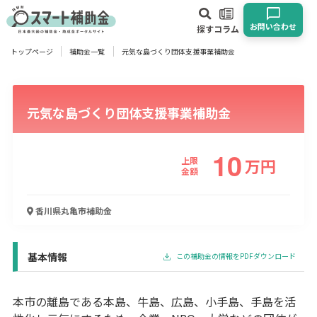
お問い合わせ
探す
コラム
トップページ
補助金一覧
元気な島づくり団体支援事業補助金
対象
企業
団体
個人
その他
元気な島づくり団体支援事業補助金
エリア
10
上限
万
円
金額
業種
香川県丸亀市
補助金
物流・運輸業
製造業
情報通信業
卸売･小売業
飲食業
建設･不動産業
サービス業
医療･福祉
農業･林業
漁業
基本情報
この補助金の情報をPDFダウンロード
宿泊･旅館業
その他
本市の離島である本島、牛島、広島、小手島、手島を活
使い道