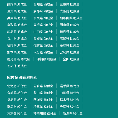
静岡県 助成金
愛知県 助成金
三重県 助成金
滋賀県 助成金
京都府 助成金
大阪府 助成金
兵庫県 助成金
奈良県 助成金
和歌山県 助成金
鳥取県 助成金
島根県 助成金
岡山県 助成金
広島県 助成金
山口県 助成金
徳島県 助成金
香川県 助成金
愛媛県 助成金
高知県 助成金
福岡県 助成金
佐賀県 助成金
長崎県 助成金
熊本県 助成金
大分県 助成金
宮崎県 助成金
鹿児島県 助成金
沖縄県 助成金
全国 助成金
その他 助成金
給付金 都道府県別
北海道 給付金
青森県 給付金
岩手県 給付金
宮城県 給付金
秋田県 給付金
山形県 給付金
福島県 給付金
茨城県 給付金
栃木県 給付金
群馬県 給付金
埼玉県 給付金
千葉県 給付金
東京都 給付金
神奈川県 給付金
新潟県 給付金