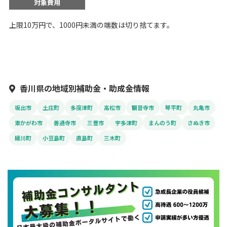
対象費用
上限10万円で、1000円未満の端数は切り捨てます。
香川県の地域別補助金・助成金情報
坂出市
土庄町
多度津町
高松市
観音寺市
琴平町
丸亀市
東かがわ市
善通寺市
三豊市
宇多津町
まんのう町
さぬき市
綾川町
小豆島町
直島町
三木町