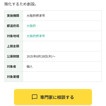
強化するため創設。
経営改善・経営強化
販路拡大
海外展開
設備投資
IT導入
人材採用・雇用
人材育成・福利厚生
特許・知的財産
実施機関
大阪府摂津市
起業・創業
事業承継
災害・被災者支援
コロナ関連
都道府県
大阪府
環境・省エネ
テレワーク
対象地域
大阪府摂津市
上限金額
公募期間
2025年8月28日(木)〜
受付中のみ
対象者
個人
対象業種
検索
専門家に相談する