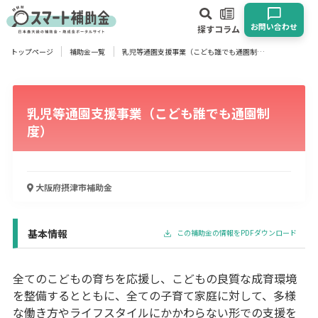
お問い合わせ
探す
コラム
トップページ
補助金一覧
乳児等通園支援事業（こども誰でも通園制度）
対象
企業
団体
個人
その他
乳児等通園支援事業（こども誰でも通園制
エリア
度）
大阪府摂津市
補助金
業種
物流・運輸業
製造業
情報通信業
卸売･小売業
飲食業
基本情報
この補助金の情報をPDFダウンロード
建設･不動産業
サービス業
医療･福祉
農業･林業
漁業
宿泊･旅館業
その他
全てのこどもの育ちを応援し、こどもの良質な成育環境
を整備するとともに、全ての子育て家庭に対して、多様
な働き方やライフスタイルにかかわらない形での支援を
使い道