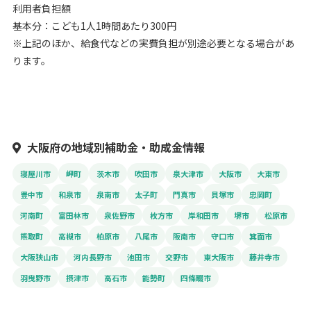
利用者負担額
基本分：こども1人1時間あたり300円
※上記のほか、給食代などの実費負担が別途必要となる場合があ
ります。
大阪府の地域別補助金・助成金情報
寝屋川市
岬町
茨木市
吹田市
泉大津市
大阪市
大東市
豊中市
和泉市
泉南市
太子町
門真市
貝塚市
忠岡町
河南町
富田林市
泉佐野市
枚方市
岸和田市
堺市
松原市
熊取町
高槻市
柏原市
八尾市
阪南市
守口市
箕面市
大阪狭山市
河内長野市
池田市
交野市
東大阪市
藤井寺市
羽曳野市
摂津市
高石市
能勢町
四條畷市