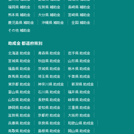
福岡県 補助金
佐賀県 補助金
長崎県 補助金
熊本県 補助金
大分県 補助金
宮崎県 補助金
鹿児島県 補助金
沖縄県 補助金
全国 補助金
その他 補助金
助成金 都道府県別
北海道 助成金
青森県 助成金
岩手県 助成金
宮城県 助成金
秋田県 助成金
山形県 助成金
福島県 助成金
茨城県 助成金
栃木県 助成金
群馬県 助成金
埼玉県 助成金
千葉県 助成金
東京都 助成金
神奈川県 助成金
新潟県 助成金
富山県 助成金
石川県 助成金
福井県 助成金
山梨県 助成金
長野県 助成金
岐阜県 助成金
静岡県 助成金
愛知県 助成金
三重県 助成金
滋賀県 助成金
京都府 助成金
大阪府 助成金
兵庫県 助成金
奈良県 助成金
和歌山県 助成金
鳥取県 助成金
島根県 助成金
岡山県 助成金