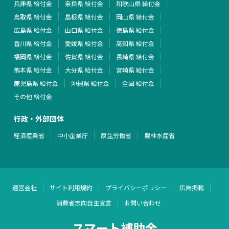
兵庫県 給付金
奈良県 給付金
和歌山県 給付金
鳥取県 給付金
島根県 給付金
岡山県 給付金
広島県 給付金
山口県 給付金
徳島県 給付金
香川県 給付金
愛媛県 給付金
高知県 給付金
福岡県 給付金
佐賀県 給付金
長崎県 給付金
熊本県 給付金
大分県 給付金
宮崎県 給付金
鹿児島県 給付金
沖縄県 給付金
全国 給付金
その他 給付金
行政・外部団体
経済産業省
中小企業庁
厚生労働省
農林水産省
運営会社
サイト利用規約
プライバシーポリシー
広告掲載
消費者志向自主宣言
お問い合わせ
スマート補助金