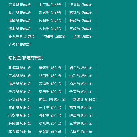
広島県 助成金
山口県 助成金
徳島県 助成金
香川県 助成金
愛媛県 助成金
高知県 助成金
福岡県 助成金
佐賀県 助成金
長崎県 助成金
熊本県 助成金
大分県 助成金
宮崎県 助成金
鹿児島県 助成金
沖縄県 助成金
全国 助成金
その他 助成金
給付金 都道府県別
北海道 給付金
青森県 給付金
岩手県 給付金
宮城県 給付金
秋田県 給付金
山形県 給付金
福島県 給付金
茨城県 給付金
栃木県 給付金
群馬県 給付金
埼玉県 給付金
千葉県 給付金
東京都 給付金
神奈川県 給付金
新潟県 給付金
富山県 給付金
石川県 給付金
福井県 給付金
山梨県 給付金
長野県 給付金
岐阜県 給付金
静岡県 給付金
愛知県 給付金
三重県 給付金
滋賀県 給付金
京都府 給付金
大阪府 給付金