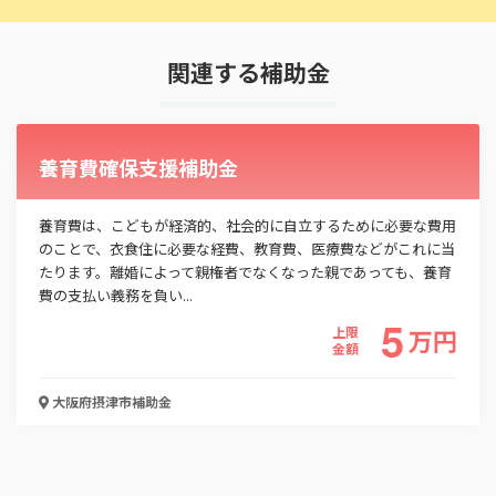
関連する補助金
養育費確保支援補助金
養育費は、こどもが経済的、社会的に自立するために必要な費用
のことで、衣食住に必要な経費、教育費、医療費などがこれに当
たります。離婚によって親権者でなくなった親であっても、養育
費の支払い義務を負い...
この補助金の情報をPDFダウンロード
5
上限
万
円
金額
乳児等通園支援事業（こども誰でも通園制度）
大阪府摂津市
補助金
お名前