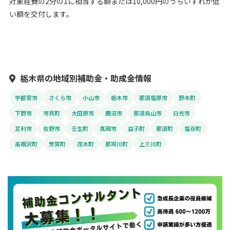
対象経費の2分の1に相当する額または10,000円のうちいずれか低
い額を交付します。
栃木県の地域別補助金・助成金情報
宇都宮市
さくら市
小山市
栃木市
那須塩原市
野木町
下野市
市貝町
大田原市
鹿沼市
那須烏山市
日光市
足利市
佐野市
壬生町
真岡市
益子町
那須町
塩谷町
高根沢町
芳賀町
茂木町
那珂川町
上三川町