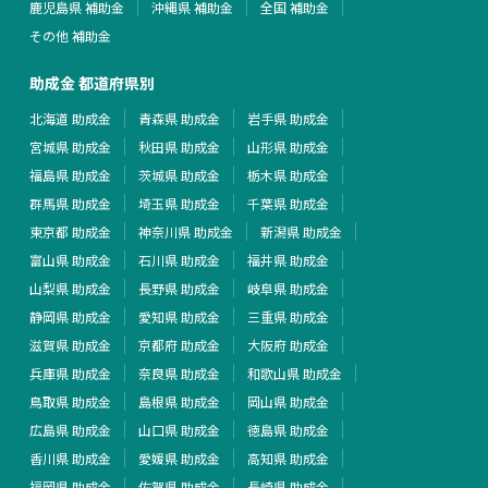
鹿児島県 補助金
沖縄県 補助金
全国 補助金
その他 補助金
助成金 都道府県別
北海道 助成金
青森県 助成金
岩手県 助成金
宮城県 助成金
秋田県 助成金
山形県 助成金
福島県 助成金
茨城県 助成金
栃木県 助成金
群馬県 助成金
埼玉県 助成金
千葉県 助成金
東京都 助成金
神奈川県 助成金
新潟県 助成金
富山県 助成金
石川県 助成金
福井県 助成金
山梨県 助成金
長野県 助成金
岐阜県 助成金
静岡県 助成金
愛知県 助成金
三重県 助成金
滋賀県 助成金
京都府 助成金
大阪府 助成金
兵庫県 助成金
奈良県 助成金
和歌山県 助成金
鳥取県 助成金
島根県 助成金
岡山県 助成金
広島県 助成金
山口県 助成金
徳島県 助成金
香川県 助成金
愛媛県 助成金
高知県 助成金
福岡県 助成金
佐賀県 助成金
長崎県 助成金