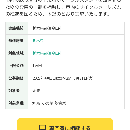
ための費用の一部を補助し、市内のサイクルツーリズム
経営改善・経営強化
販路拡大
海外展開
設備投資
IT導入
の推進を図るため、下記のとおり実施いたします。
人材採用・雇用
人材育成・福利厚生
特許・知的財産
起業・創業
事業承継
災害・被災者支援
コロナ関連
実施機関
栃木県那須烏山市
環境・省エネ
テレワーク
都道府県
栃木県
対象地域
栃木県那須烏山市
上限金額
1万円
受付中のみ
公募期間
2023年4月1日(土)〜26年3月31日(火)
対象者
企業
対象業種
卸売･小売業,飲食業
検索
専門家に相談する