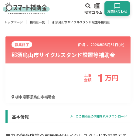
お問い合わせ
探す
コラム
トップページ
補助金一覧
那須烏山市サイクルスタンド設置等補助金
対象
企業
団体
個人
その他
募集終了
締切 ：
2026年03月31日(火)
那須烏山市サイクルスタンド設置等補助金
エリア
1
上限
万
円
金額
業種
栃木県那須烏山市
補助金
物流・運輸業
製造業
情報通信業
卸売･小売業
飲食業
建設･不動産業
サービス業
医療･福祉
農業･林業
漁業
宿泊･旅館業
その他
基本情報
この補助金の情報をPDFダウンロード
使い道
市内の飲食店等の事業者がサイクルスタンドを設置する