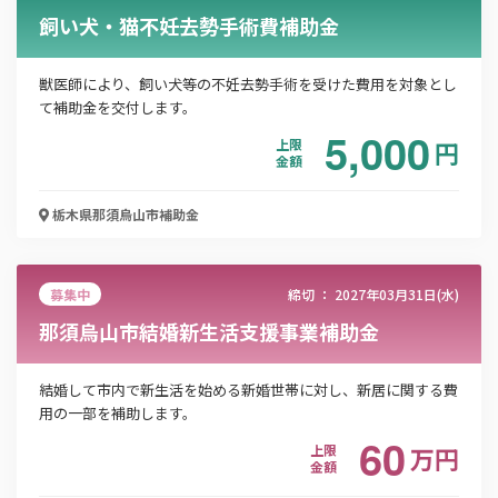
この補助金の情報をPDFダウンロード
飼い犬・猫不妊去勢手術費補助金
那須烏山市サイクルスタンド設置等補助金
獣医師により、飼い犬等の不妊去勢手術を受けた費用を対象とし
て補助金を交付します。
お名前
5,000
上限
円
金額
栃木県那須烏山市
補助金
会社名
募集中
締切 ：
2027年03月31日(水)
メールアドレス
那須烏山市結婚新生活支援事業補助金
結婚して市内で新生活を始める新婚世帯に対し、新居に関する費
用の一部を補助します。
電話番号
60
上限
万
円
金額