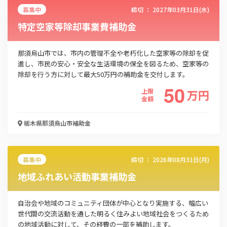
募集中
締切 ：
2027年03月31日(水)
特定空家等除却事業費補助金
那須烏山市では、市内の管理不全や老朽化した空家等の除却を促
進し、市民の安心・安全な生活環境の保全を図るため、空家等の
除却を行う方に対して最大50万円の補助金を交付します。
50
上限
万
円
金額
栃木県那須烏山市
補助金
募集中
締切 ：
2026年08月31日(月)
地域ふれあい活動事業補助金
自治会や地域のコミュニティ団体が中心となり実施する、幅広い
世代間の交流活動を通した明るく住みよい地域社会をつくるため
の地域活動に対して、その経費の一部を補助します。