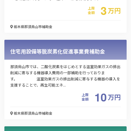
3
上限
万
円
金額
栃木県那須烏山市
補助金
住宅用設備等脱炭素化促進事業費補助金
那須烏山市では、二酸化炭素をはじめとする温室効果ガスの排出
削減に寄与する機器導入費用の一部補助を行っておりま
す。 温室効果ガスの排出削減に寄与する機器の導入を
支援することで、再生可能エネ...
10
上限
万
円
金額
栃木県那須烏山市
補助金