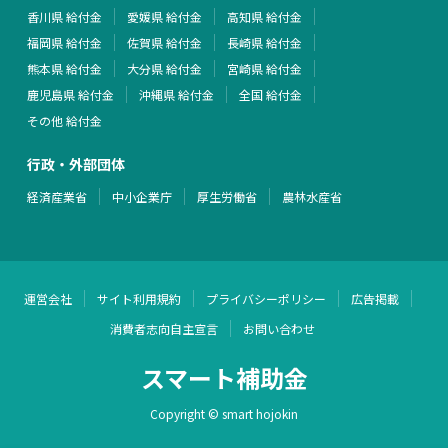
香川県 給付金
愛媛県 給付金
高知県 給付金
福岡県 給付金
佐賀県 給付金
長崎県 給付金
熊本県 給付金
大分県 給付金
宮崎県 給付金
鹿児島県 給付金
沖縄県 給付金
全国 給付金
その他 給付金
行政・外部団体
経済産業省
中小企業庁
厚生労働省
農林水産省
運営会社
サイト利用規約
プライバシーポリシー
広告掲載
消費者志向自主宣言
お問い合わせ
スマート補助金
Copyright © smart hojokin