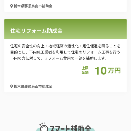
「PDF資料ダウンロード」ボタンを押下した時点
栃木県那須烏山市
補助金
で本サービスの
利用規約
に同意したものとみなさ
れます。
住宅リフォーム助成金
住宅の安全性の向上・地域経済の活性化・定住促進を図ることを
目的とし、市内施工業者を利用して住宅のリフォーム工事を行う
市内の方に対して、リフォーム費用の一部を補助します。
10
上限
万
円
金額
栃木県那須烏山市
助成金