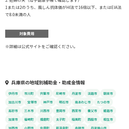
1または2のうち、風しん抗体価がHI法で16倍以下、またはEIA法
で8.0未満の人
対象費用
※詳細は公式サイトをご確認ください。
兵庫県の地域別補助金・助成金情報
伊丹市
市川町
宍粟市
尼崎市
丹波市
淡路市
朝来市
加古川市
宝塚市
神戸市
明石市
南あわじ市
たつの市
高砂市
三木市
川西市
豊岡市
西宮市
養父市
姫路市
加東市
福崎町
播磨町
太子町
稲美町
西脇市
相生市
加西市
小野市
佐用町
新温泉町
赤穂市
丹波篠山市