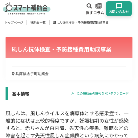
お問い合わせ
探す
コラム
トップページ
補助金一覧
風しん抗体検査・予防接種費用助成事業
対象
企業
団体
個人
その他
風しん抗体検査・予防接種費用助成事業
エリア
兵庫県太子町
助成金
業種
基本情報
この補助金の情報をPDFダウンロード
物流・運輸業
製造業
情報通信業
卸売･小売業
飲食業
建設･不動産業
サービス業
医療･福祉
農業･林業
漁業
風しんは、風しんウイルスを病原体とする感染症で、一
宿泊･旅館業
その他
般的に症状は比較的軽度ですが、妊娠初期の女性が感染
すると、赤ちゃんが白内障、先天性心疾患、難聴などの
障害を起こす先天性風しん症候群という病気にかかって
使い道