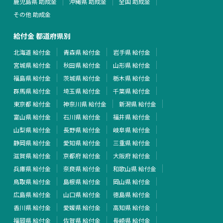
鹿児島県 助成金
沖縄県 助成金
全国 助成金
その他 助成金
給付金 都道府県別
北海道 給付金
青森県 給付金
岩手県 給付金
宮城県 給付金
秋田県 給付金
山形県 給付金
福島県 給付金
茨城県 給付金
栃木県 給付金
群馬県 給付金
埼玉県 給付金
千葉県 給付金
東京都 給付金
神奈川県 給付金
新潟県 給付金
富山県 給付金
石川県 給付金
福井県 給付金
山梨県 給付金
長野県 給付金
岐阜県 給付金
静岡県 給付金
愛知県 給付金
三重県 給付金
滋賀県 給付金
京都府 給付金
大阪府 給付金
兵庫県 給付金
奈良県 給付金
和歌山県 給付金
鳥取県 給付金
島根県 給付金
岡山県 給付金
広島県 給付金
山口県 給付金
徳島県 給付金
香川県 給付金
愛媛県 給付金
高知県 給付金
福岡県 給付金
佐賀県 給付金
長崎県 給付金