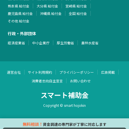
熊本県 給付金
大分県 給付金
宮崎県 給付金
鹿児島県 給付金
沖縄県 給付金
全国 給付金
その他 給付金
行政・外部団体
経済産業省
中小企業庁
厚生労働省
農林水産省
運営会社
サイト利用規約
プライバシーポリシー
広告掲載
消費者志向自主宣言
お問い合わせ
スマート補助金
Copyright © smart hojokin
無料相談！
資金調達の専門家が丁寧に対応します