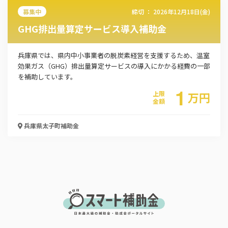
募集中
締切 ：
2026年12月18日(金)
風しん抗体検査・予防接種費用助成事業
GHG排出量算定サービス導入補助金
お名前
兵庫県では、県内中小事業者の脱炭素経営を支援するため、温室
効果ガス（GHG）排出量算定サービスの導入にかかる経費の一部
を補助しています。
1
会社名
上限
万
円
金額
兵庫県太子町
補助金
メールアドレス
電話番号
「PDF資料ダウンロード」ボタンを押下した時点