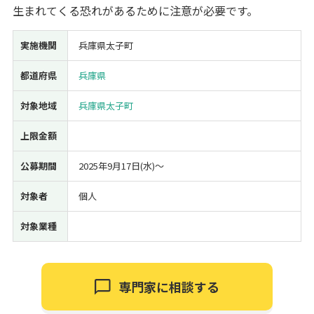
生まれてくる恐れがあるために注意が必要です。
経営改善・経営強化
販路拡大
海外展開
設備投資
IT導入
人材採用・雇用
人材育成・福利厚生
特許・知的財産
実施機関
兵庫県太子町
起業・創業
事業承継
災害・被災者支援
コロナ関連
都道府県
兵庫県
環境・省エネ
テレワーク
対象地域
兵庫県太子町
上限金額
公募期間
2025年9月17日(水)〜
受付中のみ
対象者
個人
対象業種
検索
専門家に相談する