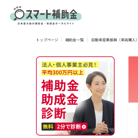
対象
トップページ
補助金一覧
自動車産業振興（車両購入
企業
団体
個人
その他
エリア
業種
物流・運輸業
製造業
情報通信業
卸売･小売業
飲食業
使い道