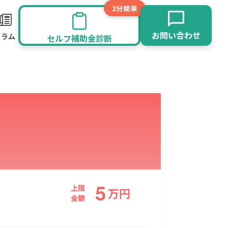
2分簡単
お問い合わせ
コラム
セルフ補助金診断
5
旅館業
その他
上限
万
円
金額