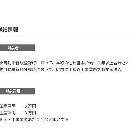
詳細情報
対象者
象自動車新規登録時において、本町の住民基本台帳に１年以上登録され
象自動車新規登録時において、町内に１年以上事業所を有する法人
対象費用
生産車両 ５万円
生産車両 ３万円
個人・１事業者あたり１台／年とする。