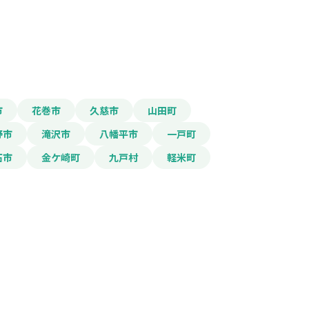
報をPDFダウンロード
市
花巻市
久慈市
山田町
野市
滝沢市
八幡平市
一戸町
両購入）事業補助金
石市
金ケ崎町
九戸村
軽米町