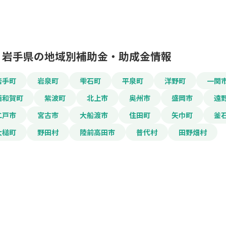
岩手県の地域別補助金・助成金情報
この補助金の情
岩手町
岩泉町
雫石町
平泉町
洋野町
一関
西和賀町
紫波町
北上市
奥州市
盛岡市
遠
自動車産業振興（車
二戸市
宮古市
大船渡市
住田町
矢巾町
釜
大槌町
野田村
陸前高田市
普代村
田野畑村
お名前
会社名
メールアドレス