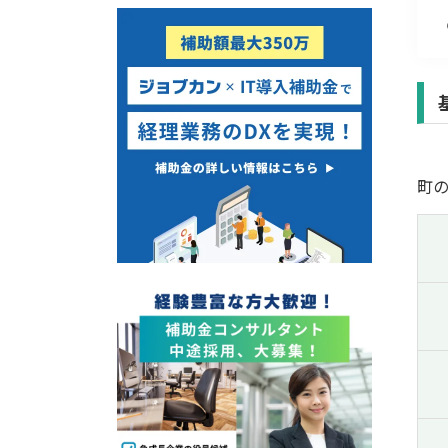
経営改善・経営強化
販路拡大
海外展開
設備投資
IT導入
テレワーク
町
受付中のみ