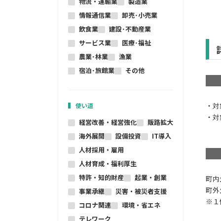
物流・運輸業
製造業
情報通信業
卸売･小売業
飲食業
建設･不動産業
サービス業
医療･福祉
農業･林業
漁業
宿泊･旅館業
その他
・対
使い道
・対
経営改善・経営強化
販路拡大
海外展開
設備投資
IT導入
人材採用・雇用
人材育成・福利厚生
特許・知的財産
起業・創業
町内
町外
事業承継
災害・被災者支援
※１
コロナ関連
環境・省エネ
テレワーク