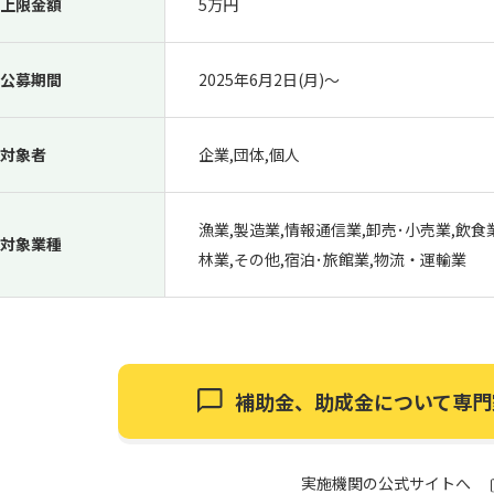
上限金額
5万円
公募期間
2025年6月2日(月)〜
対象者
企業,団体,個人
漁業,製造業,情報通信業,卸売･小売業,飲食
対象業種
林業,その他,宿泊･旅館業,物流・運輸業
補助金、助成金について
専門
実施機関の公式サイトへ