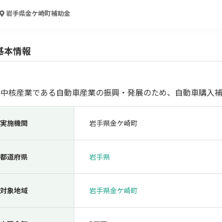
人材採用・雇用
人材育成・福利厚生
特許・知的財産
起業・創業
岩手県金ケ崎町
補助金
基本情報
の中核産業である自動車産業の振興・発展のため、自動車購入補
実施機関
岩手県金ケ崎町
検索
都道府県
岩手県
対象地域
岩手県金ケ崎町