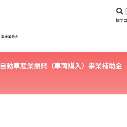
探す
）事業補助金
自動車産業振興（車両購入）事業補助金
建設･不動産業
サービス業
医療･福祉
農業･林業
漁業
宿泊･