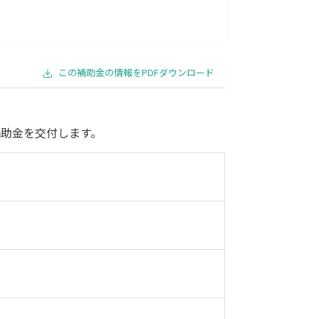
事業承継
災害・被災者支援
コロナ関連
環境・省エネ
この補助金の情報をPDFダウンロード
助金を交付します。