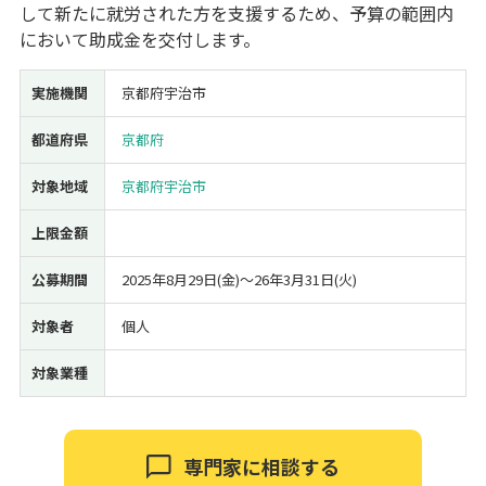
して新たに就労された方を支援するため、予算の範囲内
経営改善・経営強化
販路拡大
海外展開
設備投資
IT導入
において助成金を交付します。
人材採用・雇用
人材育成・福利厚生
特許・知的財産
起業・創業
事業承継
災害・被災者支援
コロナ関連
実施機関
京都府宇治市
環境・省エネ
テレワーク
都道府県
京都府
対象地域
京都府宇治市
上限金額
公募期間
2025年8月29日(金)〜26年3月31日(火)
受付中のみ
対象者
個人
対象業種
検索
専門家に相談する