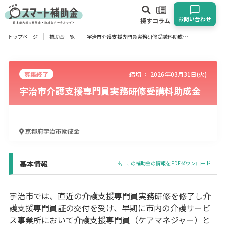
お問い合わせ
探す
コラム
トップページ
補助金一覧
宇治市介護支援専門員実務研修受講料助成金
対象
企業
団体
個人
その他
募集終了
締切 ：
2026年03月31日(火)
宇治市介護支援専門員実務研修受講料助成金
エリア
京都府宇治市
助成金
業種
物流・運輸業
製造業
情報通信業
卸売･小売業
飲食業
基本情報
この補助金の情報をPDFダウンロード
建設･不動産業
サービス業
医療･福祉
農業･林業
漁業
宿泊･旅館業
その他
宇治市では、直近の介護支援専門員実務研修を修了し介
護支援専門員証の交付を受け、早期に市内の介護サービ
ス事業所において介護支援専門員（ケアマネジャー）と
使い道