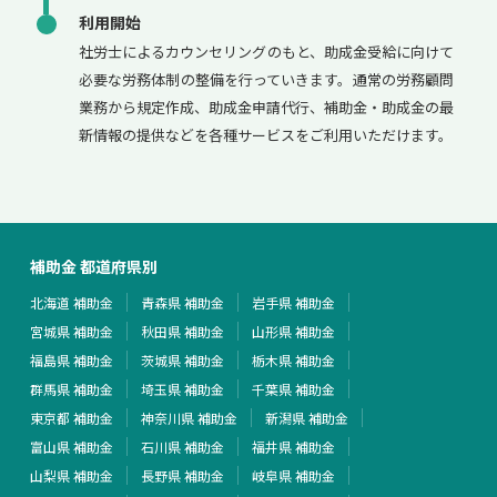
利用開始
社労士によるカウンセリングのもと、助成金受給に向けて
必要な労務体制の整備を行っていきます。通常の労務顧問
業務から規定作成、助成金申請代行、補助金・助成金の最
新情報の提供などを各種サービスをご利用いただけます。
補助金 都道府県別
北海道 補助金
青森県 補助金
岩手県 補助金
宮城県 補助金
秋田県 補助金
山形県 補助金
福島県 補助金
茨城県 補助金
栃木県 補助金
群馬県 補助金
埼玉県 補助金
千葉県 補助金
東京都 補助金
神奈川県 補助金
新潟県 補助金
富山県 補助金
石川県 補助金
福井県 補助金
山梨県 補助金
長野県 補助金
岐阜県 補助金