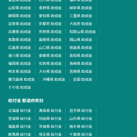
山梨県 助成金
長野県 助成金
岐阜県 助成金
静岡県 助成金
愛知県 助成金
三重県 助成金
滋賀県 助成金
京都府 助成金
大阪府 助成金
兵庫県 助成金
奈良県 助成金
和歌山県 助成金
鳥取県 助成金
島根県 助成金
岡山県 助成金
広島県 助成金
山口県 助成金
徳島県 助成金
香川県 助成金
愛媛県 助成金
高知県 助成金
福岡県 助成金
佐賀県 助成金
長崎県 助成金
熊本県 助成金
大分県 助成金
宮崎県 助成金
鹿児島県 助成金
沖縄県 助成金
全国 助成金
その他 助成金
給付金 都道府県別
北海道 給付金
青森県 給付金
岩手県 給付金
宮城県 給付金
秋田県 給付金
山形県 給付金
福島県 給付金
茨城県 給付金
栃木県 給付金
群馬県 給付金
埼玉県 給付金
千葉県 給付金