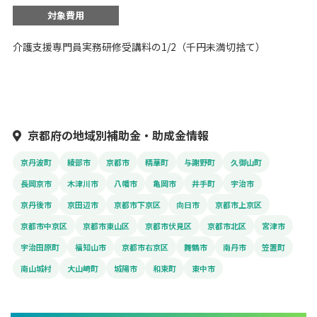
対象費用
介護支援専門員実務研修受講料の1/2（千円未満切捨て）
京都府の地域別補助金・助成金情報
京丹波町
綾部市
京都市
精華町
与謝野町
久御山町
長岡京市
木津川市
八幡市
亀岡市
井手町
宇治市
京丹後市
京田辺市
京都市下京区
向日市
京都市上京区
京都市中京区
京都市東山区
京都市伏見区
京都市北区
宮津市
宇治田原町
福知山市
京都市右京区
舞鶴市
南丹市
笠置町
南山城村
大山崎町
城陽市
和束町
東中市