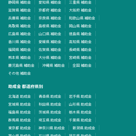
静岡県 補助金
愛知県 補助金
三重県 補助金
滋賀県 補助金
京都府 補助金
大阪府 補助金
兵庫県 補助金
奈良県 補助金
和歌山県 補助金
鳥取県 補助金
島根県 補助金
岡山県 補助金
広島県 補助金
山口県 補助金
徳島県 補助金
香川県 補助金
愛媛県 補助金
高知県 補助金
福岡県 補助金
佐賀県 補助金
長崎県 補助金
熊本県 補助金
大分県 補助金
宮崎県 補助金
鹿児島県 補助金
沖縄県 補助金
全国 補助金
その他 補助金
助成金 都道府県別
北海道 助成金
青森県 助成金
岩手県 助成金
宮城県 助成金
秋田県 助成金
山形県 助成金
福島県 助成金
茨城県 助成金
栃木県 助成金
群馬県 助成金
埼玉県 助成金
千葉県 助成金
東京都 助成金
神奈川県 助成金
新潟県 助成金
富山県 助成金
石川県 助成金
福井県 助成金