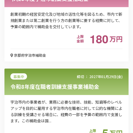
電話番号
創業初期の経営安定化及び地域の活性化等を図るため、市内で新
規創業または第二創業を行う方の創業等に要する経費に対して、
予算の範囲内で補助金を交付しています。
「PDF資料ダウンロード」ボタンを押下した時点
180
上限
万
円
で本サービスの
利用規約
に同意したものとみなさ
金額
れます。
京都府宇治市
補助金
募集中
締切 ：
2027年01月29日(金)
令和8年度在職者訓練支援事業補助金
宇治市内の事業者が、業務に必要な技術、技能、知識等のレベル
アップを目的に雇用する宇治市内在職者に対して公的な機関によ
る訓練を受講させる場合に、経費の一部を予算の範囲内で支援し
ます。この補助金は国...
5
上限
万
円