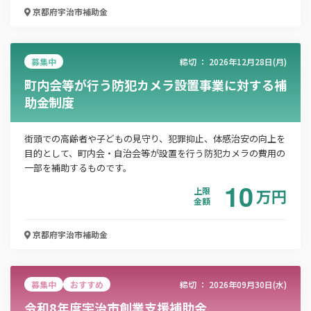
京都府宇治市
補助金
募集中
締切 ：
2026年12月28日(月)
この補助金の情報をPDFダウンロード
町内会等が行う防犯カメラ設置事業に対する補
助金制度
宇治市介護支援専門員実務研修受講料助成金
街頭での高齢者や子どもの見守り、犯罪抑止、体感治安の向上を
お名前
目的として、町内会・自治会等が設置を行う防犯カメラの費用の
一部を補助するものです。
10
上限
万
円
金額
会社名
京都府宇治市
補助金
メールアドレス
募集中
おすすめ
締切 ：
2026年09月30日(水)
令和8年度宇治市創業支援補助金