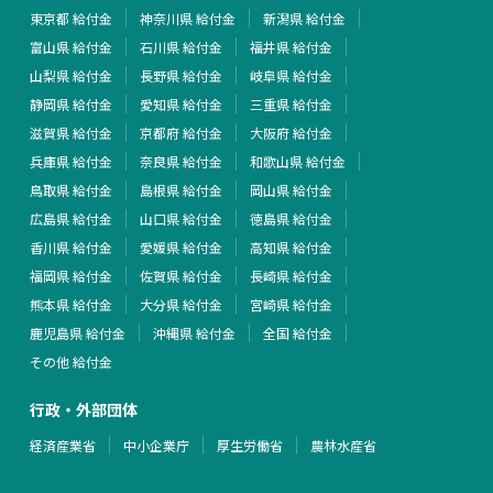
東京都 給付金
神奈川県 給付金
新潟県 給付金
富山県 給付金
石川県 給付金
福井県 給付金
山梨県 給付金
長野県 給付金
岐阜県 給付金
静岡県 給付金
愛知県 給付金
三重県 給付金
滋賀県 給付金
京都府 給付金
大阪府 給付金
兵庫県 給付金
奈良県 給付金
和歌山県 給付金
鳥取県 給付金
島根県 給付金
岡山県 給付金
広島県 給付金
山口県 給付金
徳島県 給付金
香川県 給付金
愛媛県 給付金
高知県 給付金
福岡県 給付金
佐賀県 給付金
長崎県 給付金
熊本県 給付金
大分県 給付金
宮崎県 給付金
鹿児島県 給付金
沖縄県 給付金
全国 給付金
その他 給付金
行政・外部団体
経済産業省
中小企業庁
厚生労働省
農林水産省