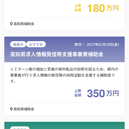
180
上限
万
円
金額
高知県
補助金
募集中
おすすめ
締切 ：
2027年01月29日(金)
高知県求人情報発信等支援事業費補助金
ＵＩターン者の増加と若者の県外転出の抑制を図るため、県内の
事業者が行う求人情報の発信等の採用活動を支援する補助金で
す。
350
上限
万
円
金額
高知県
補助金