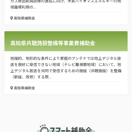
ガス排出削減目標の達成に向け、木質バイオマスエネルギーの地
「PDF資料ダウンロード」ボタンを押下した時点
域循環利用の...
で本サービスの
利用規約
に同意したものとみなさ
れます。
高知県
補助金
高知県共聴施設整備等事業費補助金
地理的、地形的な条件により家庭のアンテナでは地上デジタル放
送を良好に受信できない地域（テレビ難視聴地域）において、地
上デジタル放送を共同で受信するための施設（共聴施設）を整備
（新設、改修）する際...
高知県
補助金