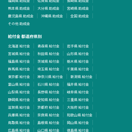
福岡県 助成金
佐賀県 助成金
長崎県 助成金
熊本県 助成金
大分県 助成金
宮崎県 助成金
鹿児島県 助成金
沖縄県 助成金
全国 助成金
その他 助成金
給付金 都道府県別
北海道 給付金
青森県 給付金
岩手県 給付金
宮城県 給付金
秋田県 給付金
山形県 給付金
福島県 給付金
茨城県 給付金
栃木県 給付金
群馬県 給付金
埼玉県 給付金
千葉県 給付金
東京都 給付金
神奈川県 給付金
新潟県 給付金
富山県 給付金
石川県 給付金
福井県 給付金
山梨県 給付金
長野県 給付金
岐阜県 給付金
静岡県 給付金
愛知県 給付金
三重県 給付金
滋賀県 給付金
京都府 給付金
大阪府 給付金
兵庫県 給付金
奈良県 給付金
和歌山県 給付金
鳥取県 給付金
島根県 給付金
岡山県 給付金
広島県 給付金
山口県 給付金
徳島県 給付金