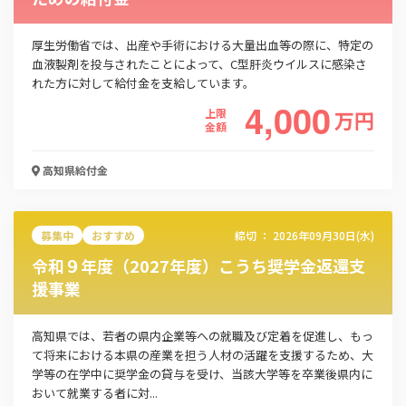
厚生労働省では、出産や手術における大量出血等の際に、特定の
血液製剤を投与されたことによって、C型肝炎ウイルスに感染さ
れた方に対して給付金を支給しています。
4,000
上限
万
円
金額
高知県
給付金
募集中
おすすめ
締切 ：
2026年09月30日(水)
令和９年度（2027年度）こうち奨学金返還支
援事業
高知県では、若者の県内企業等への就職及び定着を促進し、もっ
て将来における本県の産業を担う人材の活躍を支援するため、大
学等の在学中に奨学金の貸与を受け、当該大学等を卒業後県内に
おいて就業する者に対...