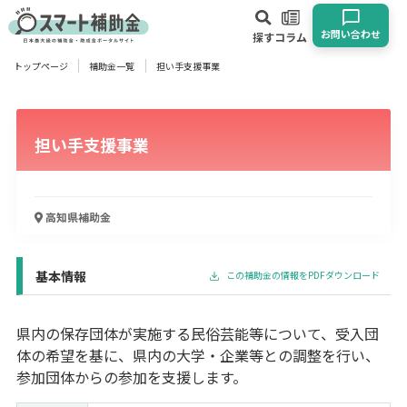
お問い合わせ
探す
コラム
トップページ
補助金一覧
担い手支援事業
対象
企業
団体
個人
その他
担い手支援事業
エリア
高知県
補助金
業種
基本情報
この補助金の情報をPDFダウンロード
物流・運輸業
製造業
情報通信業
卸売･小売業
飲食業
建設･不動産業
サービス業
医療･福祉
農業･林業
漁業
県内の保存団体が実施する民俗芸能等について、受入団
宿泊･旅館業
その他
体の希望を基に、県内の大学・企業等との調整を行い、
参加団体からの参加を支援します。
使い道