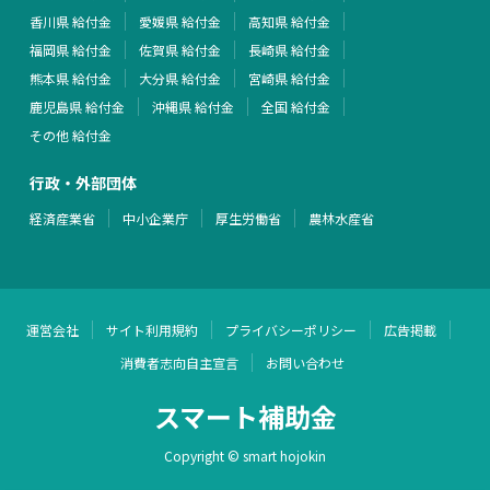
香川県 給付金
愛媛県 給付金
高知県 給付金
福岡県 給付金
佐賀県 給付金
長崎県 給付金
熊本県 給付金
大分県 給付金
宮崎県 給付金
鹿児島県 給付金
沖縄県 給付金
全国 給付金
その他 給付金
行政・外部団体
経済産業省
中小企業庁
厚生労働省
農林水産省
運営会社
サイト利用規約
プライバシーポリシー
広告掲載
消費者志向自主宣言
お問い合わせ
スマート補助金
Copyright © smart hojokin