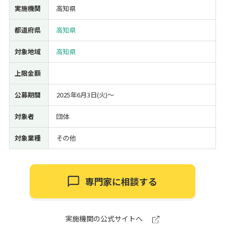
実施機関
高知県
経営改善・経営強化
販路拡大
海外展開
設備投資
IT導入
人材採用・雇用
人材育成・福利厚生
特許・知的財産
都道府県
高知県
起業・創業
事業承継
災害・被災者支援
コロナ関連
対象地域
高知県
環境・省エネ
テレワーク
上限金額
公募期間
2025年6月3日(火)〜
対象者
団体
受付中のみ
対象業種
その他
専門家に相談する
検索
実施機関の公式サイトへ