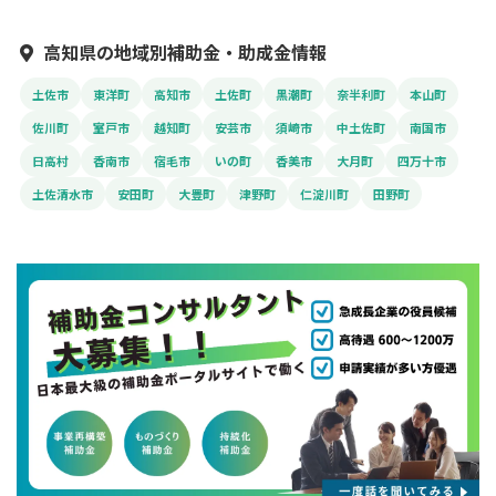
高知県の地域別補助金・助成金情報
土佐市
東洋町
高知市
土佐町
黒潮町
奈半利町
本山町
佐川町
室戸市
越知町
安芸市
須崎市
中土佐町
南国市
日高村
香南市
宿毛市
いの町
香美市
大月町
四万十市
土佐清水市
安田町
大豊町
津野町
仁淀川町
田野町