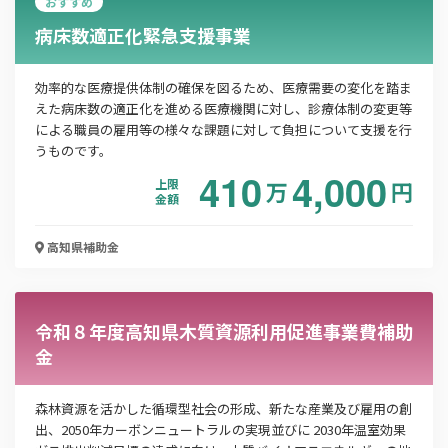
おすすめ
この補助金の情報をPDFダウンロード
病床数適正化緊急支援事業
担い手支援事業
効率的な医療提供体制の確保を図るため、医療需要の変化を踏ま
えた病床数の適正化を進める医療機関に対し、診療体制の変更等
お名前
による職員の雇用等の様々な課題に対して負担について支援を行
うものです。
410
4,000
上限
万
円
会社名
金額
高知県
補助金
メールアドレス
令和８年度高知県木質資源利用促進事業費補助
金
電話番号
森林資源を活かした循環型社会の形成、新たな産業及び雇用の創
出、2050年カーボンニュートラルの実現並びに 2030年温室効果