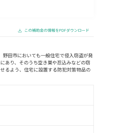
事業承継
災害・被災者支援
コロナ関連
環境・省エネ
この補助金の情報をPDFダウンロード
、野田市においても一般住宅で侵入窃盗が発
向にあり、そのうち空き巣や忍込みなどの窃
らせるよう、住宅に設置する防犯対策物品の