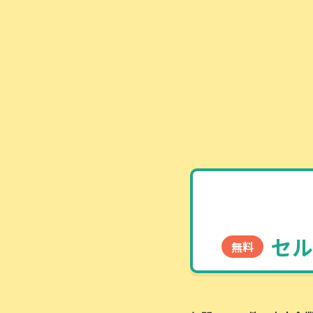
セル
無料