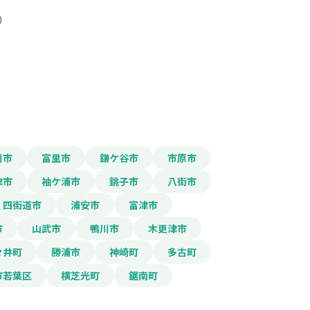
）
報をPDFダウンロード
川市
富里市
鎌ケ谷市
市原市
津市
袖ケ浦市
銚子市
八街市
四街道市
浦安市
富津市
市
山武市
鴨川市
木更津市
々井町
勝浦市
神崎町
多古町
市若葉区
横芝光町
鋸南町