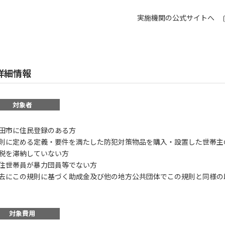
実施機関の公式サイトへ
詳細情報
対象者
田市に住民登録のある方
則に定める定義・要件を満たした防犯対策物品を購入・設置した世帯主
税を滞納していない方
住世帯員が暴力団員等でない方
去にこの規則に基づく助成金及び他の地方公共団体でこの規則と同様の
対象費用