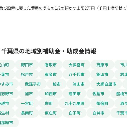
及び設置に要した費用のうちの1/2の額かつ上限2万円（千円未満切捨て
この補助金の情
千葉県の地域別補助金・助成金情報
防犯対策費用助成金
芝山町
野田市
香取市
大多喜町
茂原市
市
千葉市
松戸市
東金市
八千代市
館山市
君
お名前
いすみ市
我孫子市
柏市
流山市
大網白里市
習志野市
旭市
印西市
成田市
佐倉市
船橋
会社名
匝瑳市
一宮町
栄町
九十九里町
御宿町
酒
長生村
長南町
東庄町
白子町
白井市
千葉
南房総市
メールアドレス