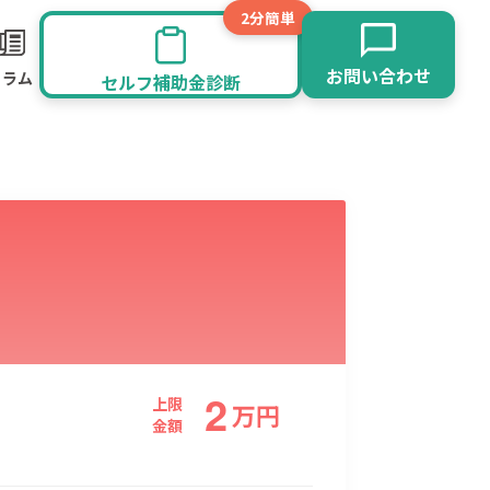
2分簡単
お問い合わせ
コラム
セルフ補助金診断
2
旅館業
その他
上限
万
円
金額