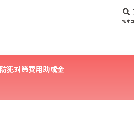
探す
防犯対策費用助成金
建設･不動産業
サービス業
医療･福祉
農業･林業
漁業
宿泊･