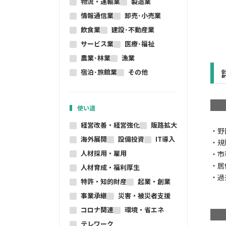
物流・運輸業
製造業
情報通信業
卸売･小売業
飲食業
建設･不動産業
サービス業
医療･福祉
農業･林業
漁業
宿泊･旅館業
その他
使い道
経営改善・経営強化
販路拡大
・野
海外展開
設備投資
IT導入
・規
人材採用・雇用
・市
・居
人材育成・福利厚生
・過
特許・知的財産
起業・創業
事業承継
災害・被災者支援
コロナ関連
環境・省エネ
テレワーク