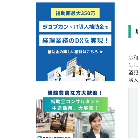
経営改善・経営強化
販路拡大
海外展開
設備投資
IT導入
テレワーク
令
受付中のみ
生
盗
購