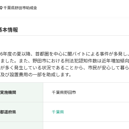
人材採用・雇用
人材育成・福利厚生
特許・知的財産
起業・創業
千葉県野田市
助成金
基本情報
和6年度の夏以降、首都圏を中心に闇バイトによる事件が多発し
しました。また、野田市における刑法犯認知件数は近年増加傾
犯が多く発生している状況であることから、市民が安心して暮
入及び設置費用の一部を助成します。
検索
実施機関
千葉県野田市
都道府県
千葉県