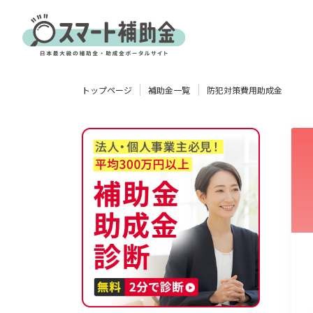
対象
トップページ
補助金一覧
防犯対策費用助成金
企業
団体
個人
その他
エリア
業種
物流・運輸業
製造業
情報通信業
卸売･小売業
飲食業
使い道