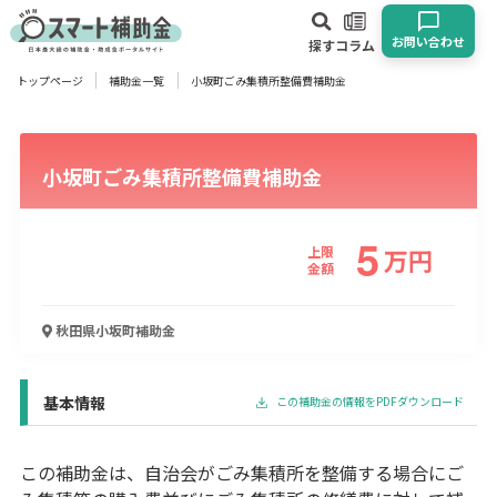
お問い合わせ
探す
コラム
トップページ
補助金一覧
小坂町ごみ集積所整備費補助金
対象
企業
団体
個人
その他
小坂町ごみ集積所整備費補助金
エリア
5
上限
万
円
金額
業種
秋田県小坂町
補助金
物流・運輸業
製造業
情報通信業
卸売･小売業
飲食業
建設･不動産業
サービス業
医療･福祉
農業･林業
漁業
基本情報
この補助金の情報をPDFダウンロード
宿泊･旅館業
その他
この補助金は、自治会がごみ集積所を整備する場合にご
使い道