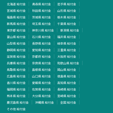
北海道 給付金
青森県 給付金
岩手県 給付金
宮城県 給付金
秋田県 給付金
山形県 給付金
福島県 給付金
茨城県 給付金
栃木県 給付金
群馬県 給付金
埼玉県 給付金
千葉県 給付金
東京都 給付金
神奈川県 給付金
新潟県 給付金
富山県 給付金
石川県 給付金
福井県 給付金
山梨県 給付金
長野県 給付金
岐阜県 給付金
静岡県 給付金
愛知県 給付金
三重県 給付金
滋賀県 給付金
京都府 給付金
大阪府 給付金
兵庫県 給付金
奈良県 給付金
和歌山県 給付金
鳥取県 給付金
島根県 給付金
岡山県 給付金
広島県 給付金
山口県 給付金
徳島県 給付金
香川県 給付金
愛媛県 給付金
高知県 給付金
福岡県 給付金
佐賀県 給付金
長崎県 給付金
熊本県 給付金
大分県 給付金
宮崎県 給付金
鹿児島県 給付金
沖縄県 給付金
全国 給付金
その他 給付金