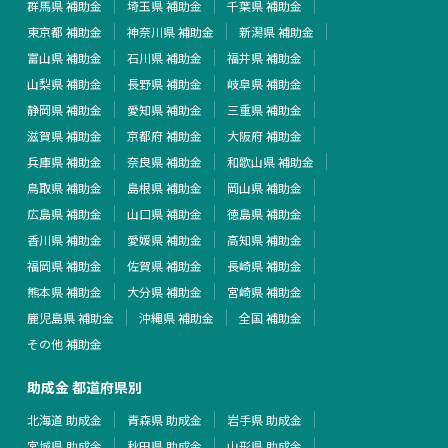
群馬県 補助金
埼玉県 補助金
千葉県 補助金
東京都 補助金
神奈川県 補助金
新潟県 補助金
富山県 補助金
石川県 補助金
福井県 補助金
山梨県 補助金
長野県 補助金
岐阜県 補助金
静岡県 補助金
愛知県 補助金
三重県 補助金
滋賀県 補助金
京都府 補助金
大阪府 補助金
兵庫県 補助金
奈良県 補助金
和歌山県 補助金
鳥取県 補助金
島根県 補助金
岡山県 補助金
広島県 補助金
山口県 補助金
徳島県 補助金
香川県 補助金
愛媛県 補助金
高知県 補助金
福岡県 補助金
佐賀県 補助金
長崎県 補助金
熊本県 補助金
大分県 補助金
宮崎県 補助金
鹿児島県 補助金
沖縄県 補助金
全国 補助金
その他 補助金
助成金 都道府県別
北海道 助成金
青森県 助成金
岩手県 助成金
宮城県 助成金
秋田県 助成金
山形県 助成金