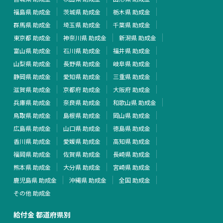
福島県 助成金
茨城県 助成金
栃木県 助成金
群馬県 助成金
埼玉県 助成金
千葉県 助成金
東京都 助成金
神奈川県 助成金
新潟県 助成金
富山県 助成金
石川県 助成金
福井県 助成金
山梨県 助成金
長野県 助成金
岐阜県 助成金
静岡県 助成金
愛知県 助成金
三重県 助成金
滋賀県 助成金
京都府 助成金
大阪府 助成金
兵庫県 助成金
奈良県 助成金
和歌山県 助成金
鳥取県 助成金
島根県 助成金
岡山県 助成金
広島県 助成金
山口県 助成金
徳島県 助成金
香川県 助成金
愛媛県 助成金
高知県 助成金
福岡県 助成金
佐賀県 助成金
長崎県 助成金
熊本県 助成金
大分県 助成金
宮崎県 助成金
鹿児島県 助成金
沖縄県 助成金
全国 助成金
その他 助成金
給付金 都道府県別