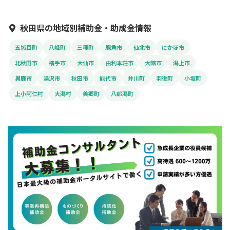
秋田県の地域別補助金・助成金情報
五城目町
八峰町
三種町
鹿角市
仙北市
にかほ市
北秋田市
横手市
大仙市
由利本荘市
大館市
潟上市
男鹿市
湯沢市
秋田市
能代市
井川町
羽後町
小坂町
上小阿仁村
大潟村
美郷町
八郎潟町