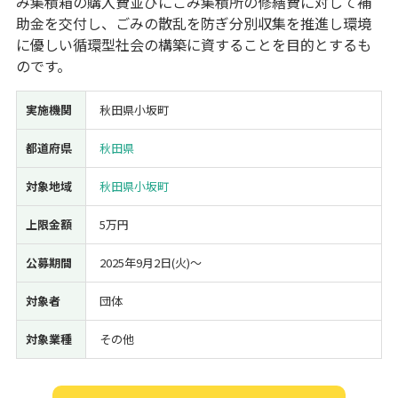
み集積箱の購入費並びにごみ集積所の修繕費に対して補
助金を交付し、ごみの散乱を防ぎ分別収集を推進し環境
経営改善・経営強化
販路拡大
海外展開
設備投資
IT導入
に優しい循環型社会の構築に資することを目的とするも
人材採用・雇用
人材育成・福利厚生
特許・知的財産
のです。
起業・創業
事業承継
災害・被災者支援
コロナ関連
環境・省エネ
テレワーク
実施機関
秋田県小坂町
都道府県
秋田県
対象地域
秋田県小坂町
上限金額
5万円
受付中のみ
公募期間
2025年9月2日(火)〜
対象者
団体
検索
対象業種
その他