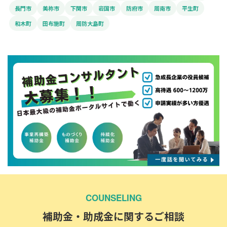
長門市
美祢市
下関市
岩国市
防府市
周南市
平生町
和木町
田布施町
周防大島町
COUNSELING
補助金・助成金に関するご相談