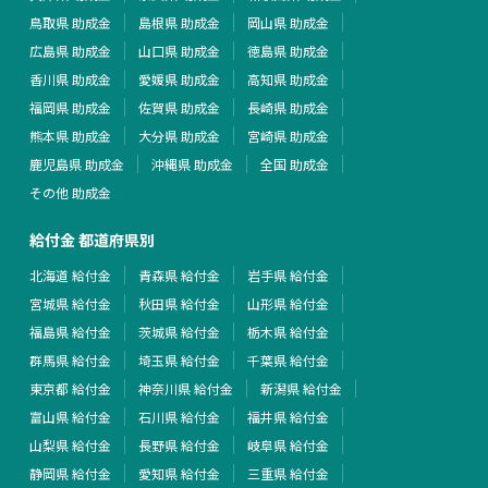
鳥取県 助成金
島根県 助成金
岡山県 助成金
広島県 助成金
山口県 助成金
徳島県 助成金
香川県 助成金
愛媛県 助成金
高知県 助成金
福岡県 助成金
佐賀県 助成金
長崎県 助成金
熊本県 助成金
大分県 助成金
宮崎県 助成金
鹿児島県 助成金
沖縄県 助成金
全国 助成金
その他 助成金
給付金 都道府県別
北海道 給付金
青森県 給付金
岩手県 給付金
宮城県 給付金
秋田県 給付金
山形県 給付金
福島県 給付金
茨城県 給付金
栃木県 給付金
群馬県 給付金
埼玉県 給付金
千葉県 給付金
東京都 給付金
神奈川県 給付金
新潟県 給付金
富山県 給付金
石川県 給付金
福井県 給付金
山梨県 給付金
長野県 給付金
岐阜県 給付金
静岡県 給付金
愛知県 給付金
三重県 給付金