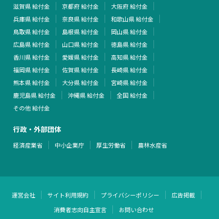
滋賀県 給付金
京都府 給付金
大阪府 給付金
兵庫県 給付金
奈良県 給付金
和歌山県 給付金
鳥取県 給付金
島根県 給付金
岡山県 給付金
広島県 給付金
山口県 給付金
徳島県 給付金
香川県 給付金
愛媛県 給付金
高知県 給付金
福岡県 給付金
佐賀県 給付金
長崎県 給付金
熊本県 給付金
大分県 給付金
宮崎県 給付金
鹿児島県 給付金
沖縄県 給付金
全国 給付金
その他 給付金
行政・外部団体
経済産業省
中小企業庁
厚生労働省
農林水産省
運営会社
サイト利用規約
プライバシーポリシー
広告掲載
消費者志向自主宣言
お問い合わせ