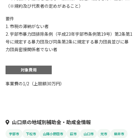
（※規約及び代表者の定めがあること）
要件
1. 市税の滞納がない者
2. 宇部市暴力団排除条例（平成23年宇部市条例第19号）第2条第1
号に規定する暴力団及び同条第2条に規定する暴力団員並びに暴
力団員密接関係者でない者
対象費用
事業費の1/2（上限額30万円）
山口県の地域別補助金・助成金情報
宇部市
下松市
山陽小野田市
萩市
山口市
光市
柳井市