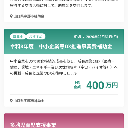
寄与する交流活動に対して、助成金を交付します。
この補助金の情報をPDFダウンロード
山口県宇部市
補助金
宇部市6次産業化・農商工連携による商品開発等
支援事業補助金
募集中
おすすめ
締切 ：
2026年08月31日(月)
令和8年度 中小企業等DX推進事業費補助金
お名前
中小企業をDXで強化持続的成長を促し、成長産業分野（医療・
健康、環境・エネルギー及び次世代技術（宇宙・バイオ等））へ
の挑戦・成長と企業のDXを後押しします
会社名
400
上限
万
円
金額
メールアドレス
山口県宇部市
補助金
多胎児育児支援事業
電話番号