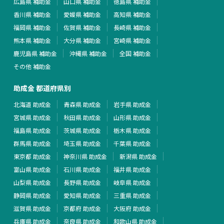
広島県 補助金
山口県 補助金
徳島県 補助金
香川県 補助金
愛媛県 補助金
高知県 補助金
福岡県 補助金
佐賀県 補助金
長崎県 補助金
熊本県 補助金
大分県 補助金
宮崎県 補助金
鹿児島県 補助金
沖縄県 補助金
全国 補助金
その他 補助金
助成金 都道府県別
北海道 助成金
青森県 助成金
岩手県 助成金
宮城県 助成金
秋田県 助成金
山形県 助成金
福島県 助成金
茨城県 助成金
栃木県 助成金
群馬県 助成金
埼玉県 助成金
千葉県 助成金
東京都 助成金
神奈川県 助成金
新潟県 助成金
富山県 助成金
石川県 助成金
福井県 助成金
山梨県 助成金
長野県 助成金
岐阜県 助成金
静岡県 助成金
愛知県 助成金
三重県 助成金
滋賀県 助成金
京都府 助成金
大阪府 助成金
兵庫県 助成金
奈良県 助成金
和歌山県 助成金