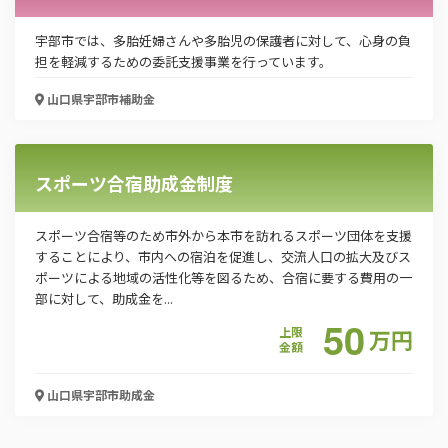
宇部市では、多胎妊婦さんや多胎児の保護者に対して、心身の負
担を軽減するための委託支援事業を行っています。
「PDF資料ダウンロード」ボタンを押下した時点
で本サービスの
利用規約
に同意したものとみなさ
山口県宇部市
補助金
れます。
スポーツ合宿助成金制度
スポーツ合宿等のため市外から本市を訪れるスポーツ団体を支援
することにより、市内への宿泊を促進し、交流人口の拡大及びス
ポーツによる地域の活性化等を図るため、合宿に要する費用の一
部に対して、助成金を...
50
上限
万
円
金額
山口県宇部市
助成金