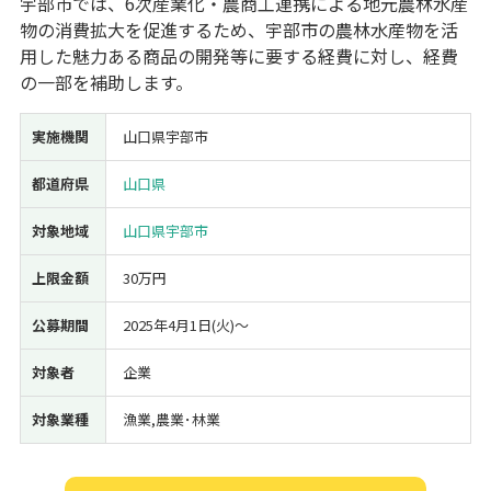
宇部市では、6次産業化・農商工連携による地元農林水産
物の消費拡大を促進するため、宇部市の農林水産物を活
経営改善・経営強化
販路拡大
海外展開
設備投資
IT導入
用した魅力ある商品の開発等に要する経費に対し、経費
人材採用・雇用
人材育成・福利厚生
特許・知的財産
の一部を補助します。
起業・創業
事業承継
災害・被災者支援
コロナ関連
環境・省エネ
テレワーク
実施機関
山口県宇部市
都道府県
山口県
対象地域
山口県宇部市
上限金額
30万円
受付中のみ
公募期間
2025年4月1日(火)〜
対象者
企業
検索
対象業種
漁業,農業･林業