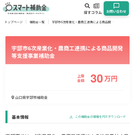
お問い合わせ
探す
コラム
トップページ
補助金一覧
宇部市6次産業化・農商工連携による商品開発等支援事業補助金
対象
企業
団体
個人
その他
宇部市6次産業化・農商工連携による商品開発
エリア
等支援事業補助金
30
上限
万
円
金額
業種
物流・運輸業
製造業
情報通信業
卸売･小売業
飲食業
山口県宇部市
補助金
建設･不動産業
サービス業
医療･福祉
農業･林業
漁業
宿泊･旅館業
その他
基本情報
この補助金の情報をPDFダウンロード
使い道