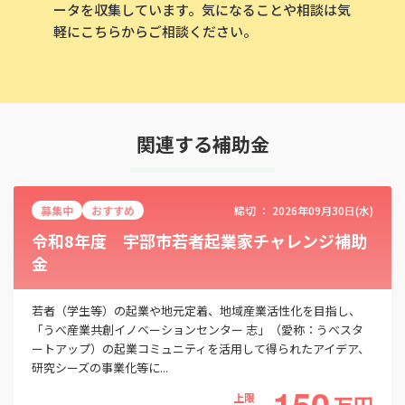
ータを収集しています。気になることや相談は気
軽にこちらからご相談ください。
関連する補助金
募集中
おすすめ
締切 ：
2026年09月30日(水)
令和8年度 宇部市若者起業家チャレンジ補助
金
若者（学生等）の起業や地元定着、地域産業活性化を目指し、
「うべ産業共創イノベーションセンター 志」（愛称：うべスタ
ートアップ）の起業コミュニティを活用して得られたアイデア、
研究シーズの事業化等に...
150
上限
万
円