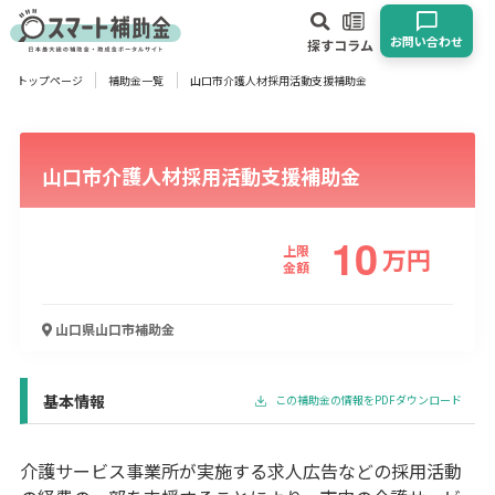
お問い合わせ
探す
コラム
トップページ
補助金一覧
山口市介護人材採用活動支援補助金
対象
企業
団体
個人
その他
山口市介護人材採用活動支援補助金
エリア
10
上限
万
円
金額
業種
山口県山口市
補助金
物流・運輸業
製造業
情報通信業
卸売･小売業
飲食業
建設･不動産業
サービス業
医療･福祉
農業･林業
漁業
基本情報
この補助金の情報をPDFダウンロード
宿泊･旅館業
その他
介護サービス事業所が実施する求人広告などの採用活動
使い道