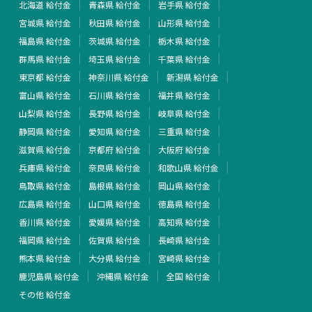
北海道 給付金
青森県 給付金
岩手県 給付金
宮城県 給付金
秋田県 給付金
山形県 給付金
福島県 給付金
茨城県 給付金
栃木県 給付金
群馬県 給付金
埼玉県 給付金
千葉県 給付金
東京都 給付金
神奈川県 給付金
新潟県 給付金
富山県 給付金
石川県 給付金
福井県 給付金
山梨県 給付金
長野県 給付金
岐阜県 給付金
静岡県 給付金
愛知県 給付金
三重県 給付金
滋賀県 給付金
京都府 給付金
大阪府 給付金
兵庫県 給付金
奈良県 給付金
和歌山県 給付金
鳥取県 給付金
島根県 給付金
岡山県 給付金
広島県 給付金
山口県 給付金
徳島県 給付金
香川県 給付金
愛媛県 給付金
高知県 給付金
福岡県 給付金
佐賀県 給付金
長崎県 給付金
熊本県 給付金
大分県 給付金
宮崎県 給付金
鹿児島県 給付金
沖縄県 給付金
全国 給付金
その他 給付金