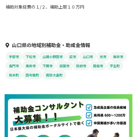
補助対象経費の１/２、補助上限１０万円
山口県の地域別補助金・助成金情報
宇部市
下松市
山陽小野田市
萩市
山口市
光市
柳井市
長門市
美祢市
下関市
岩国市
防府市
周南市
平生町
和木町
田布施町
周防大島町