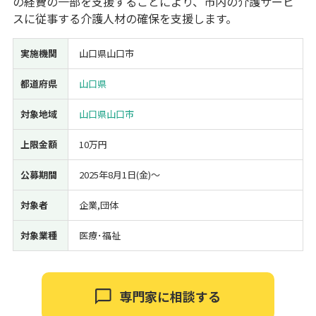
の経費の一部を支援することにより、市内の介護サービ
スに従事する介護人材の確保を支援します。
経営改善・経営強化
販路拡大
海外展開
設備投資
IT導入
人材採用・雇用
人材育成・福利厚生
特許・知的財産
実施機関
山口県山口市
起業・創業
事業承継
災害・被災者支援
コロナ関連
環境・省エネ
テレワーク
都道府県
山口県
対象地域
山口県山口市
上限金額
10万円
公募期間
2025年8月1日(金)〜
受付中のみ
対象者
企業,団体
対象業種
医療･福祉
検索
専門家に相談する