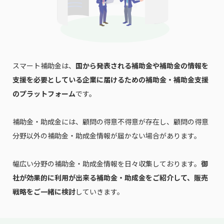
電話番号
スマート補助金は、
国から発表される補助金や補助金の情報を
支援を必要としている企業に届けるための補助金・補助金支援
「PDF資料ダウンロード」ボタンを押下した時点
で本サービスの
利用規約
に同意したものとみなさ
のプラットフォーム
です。
れます。
補助金・助成金には、顧問の得意不得意が存在し、顧問の得意
分野以外の補助金・助成金情報が届かない場合があります。
幅広い分野の補助金・助成金情報を日々収集しております。
御
社が効果的に利用が出来る補助金・助成金をご紹介して、販売
戦略をご一緒に検討
していきます。