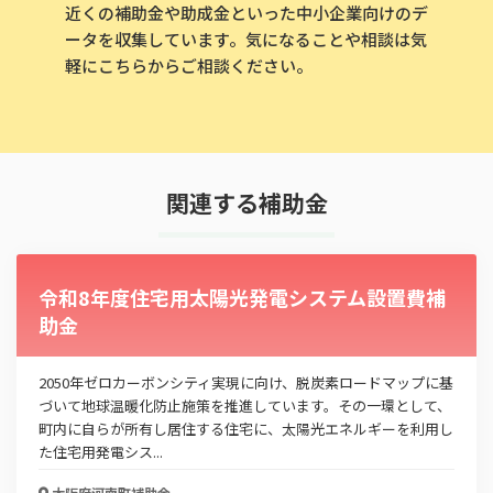
近くの補助金や助成金といった中小企業向けのデ
ータを収集しています。気になることや相談は気
軽にこちらからご相談ください。
関連する補助金
この補助金の情報をPDFダウンロード
河南町三世代同居・近居支援補助金制度
令和8年度住宅用太陽光発電システム設置費補
助金
お名前
2050年ゼロカーボンシティ実現に向け、脱炭素ロードマップに基
づいて地球温暖化防止施策を推進しています。その一環として、
町内に自らが所有し居住する住宅に、太陽光エネルギーを利用し
会社名
た住宅用発電シス...
大阪府河南町
補助金