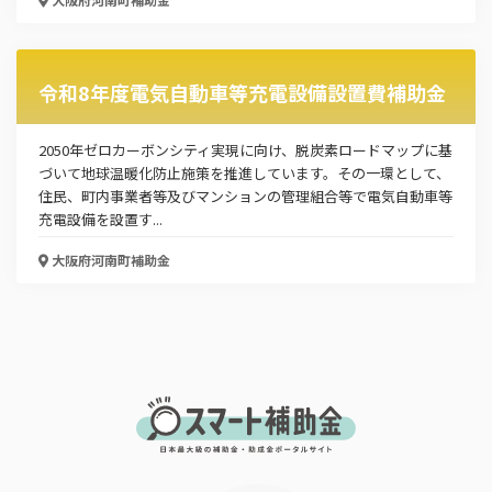
メールアドレス
令和8年度電気自動車等充電設備設置費補助金
電話番号
2050年ゼロカーボンシティ実現に向け、脱炭素ロードマップに基
づいて地球温暖化防止施策を推進しています。その一環として、
住民、町内事業者等及びマンションの管理組合等で電気自動車等
充電設備を設置す...
「PDF資料ダウンロード」ボタンを押下した時点
で本サービスの
利用規約
に同意したものとみなさ
大阪府河南町
補助金
れます。