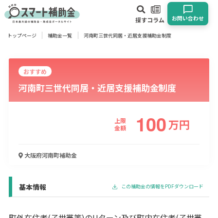
お問い合わせ
探す
コラム
トップページ
補助金一覧
河南町三世代同居・近居支援補助金制度
対象
企業
団体
個人
その他
おすすめ
河南町三世代同居・近居支援補助金制度
エリア
100
上限
万
円
金額
業種
大阪府河南町
補助金
物流・運輸業
製造業
情報通信業
卸売･小売業
飲食業
建設･不動産業
サービス業
医療･福祉
農業･林業
漁業
宿泊･旅館業
その他
基本情報
この補助金の情報をPDFダウンロード
使い道
町外在住者(子世帯等)のUターン及び町内在住者(子世帯