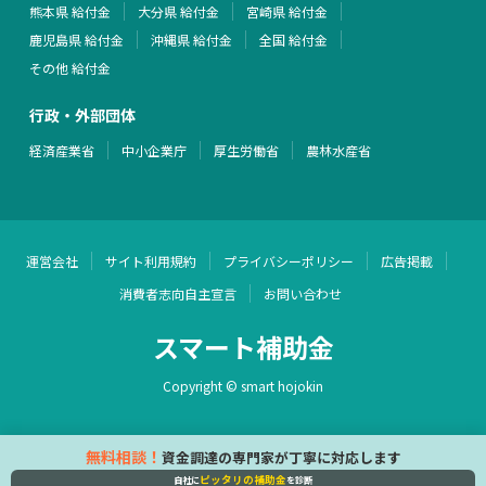
熊本県 給付金
大分県 給付金
宮崎県 給付金
鹿児島県 給付金
沖縄県 給付金
全国 給付金
その他 給付金
行政・外部団体
経済産業省
中小企業庁
厚生労働省
農林水産省
運営会社
サイト利用規約
プライバシーポリシー
広告掲載
消費者志向自主宣言
お問い合わせ
スマート補助金
Copyright © smart hojokin
無料相談！
資金調達の専門家が丁寧に対応します
ピッタリの補助金
自社に
を診断