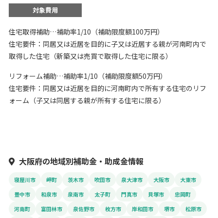
対象費用
住宅取得補助…補助率1/10（補助限度額100万円）
住宅要件：同居又は近居を目的に子又は近居する親が河南町内で
取得した住宅（新築又は売買で取得した住宅に限る）
リフォーム補助…補助率1/10（補助限度額50万円）
住宅要件：同居又は近居を目的に河南町内で所有する住宅のリフ
ォーム（子又は同居する親が所有する住宅に限る）
大阪府の地域別補助金・助成金情報
寝屋川市
岬町
茨木市
吹田市
泉大津市
大阪市
大東市
豊中市
和泉市
泉南市
太子町
門真市
貝塚市
忠岡町
河南町
富田林市
泉佐野市
枚方市
岸和田市
堺市
松原市