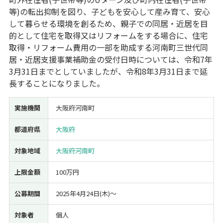
等)の転出抑制を図り、子どもを安心して産み育て、安心
経営改善・経営強化
販路拡大
海外展開
設備投資
IT導入
して暮らせる環境を創るため、親子での同居・近居を目
人材採用・雇用
人材育成・福利厚生
特許・知的財産
的として住宅を取得又はリフォームをする場合に、住宅
起業・創業
事業承継
災害・被災者支援
コロナ関連
取得・リフォーム費用の一部を助成する河南町三世代同
環境・省エネ
テレワーク
居・近居支援事業補助金の受付日時については、令和7年
3月31日までとしていましたが、令和8年3月31日まで延
長することになりました。
実施機関
大阪府河南町
都道府県
大阪府
受付中のみ
対象地域
大阪府河南町
上限金額
100万円
検索
公募期間
2025年4月24日(木)〜
対象者
個人