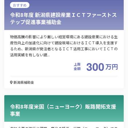
おすすめ
令和8年度 新潟県建設産業ＩＣＴファーストス
テップ促進事業補助金
物価高騰の影響により厳しい経営環境にある建設産業における生
産性向上の加速化に向けて建設現場におけるＩＣＴ導入を支援す
るため、新潟県が発注者となるＩＣＴ活用工事においてＩＣＴの
活用実績を有しない建...
300
上限
万
円
金額
この補助金の情報をPDFダウンロード
新潟県
補助金
令和7年度 新潟県産材の家づくり支援事業
お名前
令和8年度米国（ニューヨーク）販路開拓支援
事業
会社名