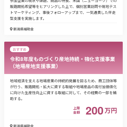
参加企業の現状や課題、商品の特長、米国（ニューヨーク）での
販路開拓希望等をヒアリングした上で、個別営業訪問や現地テス
トマーケティング、事後フォローアップまで、一気通貫した伴走
型支援を実施します。
メールアドレス
新潟県
補助金
電話番号
おすすめ
令和8年度ものづくり産地持続・強化支援事業
（地場産地支援事業）
「PDF資料ダウンロード」ボタンを押下した時点
で本サービスの
利用規約
に同意したものとみなさ
地域経済を支える地場産業の持続的発展を図るため、商工団体等
れます。
が行う、販路開拓・拡大に資する取組や地場産品の高付加価値化
に向けた生産性向上に資する取組に対して、その経費の一部を補
助する。
200
上限
万
円
金額
新潟県
補助金