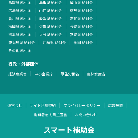
鳥取県 給付金
島根県 給付金
岡山県 給付金
広島県 給付金
山口県 給付金
徳島県 給付金
香川県 給付金
愛媛県 給付金
高知県 給付金
福岡県 給付金
佐賀県 給付金
長崎県 給付金
熊本県 給付金
大分県 給付金
宮崎県 給付金
鹿児島県 給付金
沖縄県 給付金
全国 給付金
その他 給付金
行政・外部団体
経済産業省
中小企業庁
厚生労働省
農林水産省
運営会社
サイト利用規約
プライバシーポリシー
広告掲載
消費者志向自主宣言
お問い合わせ
スマート補助金