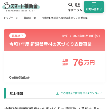
お問い合わせ
探す
コラム
トップページ
補助金一覧
令和7年度 新潟県産材の家づくり支援事業
対象
企業
団体
個人
その他
募集終了
締切 ：
2026年03月10日(火)
令和7年度 新潟県産材の家づくり支援事業
エリア
76
上限
万
円
金額
業種
新潟県
補助金
物流・運輸業
製造業
情報通信業
卸売･小売業
飲食業
建設･不動産業
サービス業
医療･福祉
農業･林業
漁業
宿泊･旅館業
その他
基本情報
この補助金の情報をPDFダウンロード
使い道
令和7年度新潟県産材の家づくり支援事業（通常支援メニ