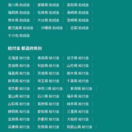
香川県 助成金
愛媛県 助成金
高知県 助成金
福岡県 助成金
佐賀県 助成金
長崎県 助成金
熊本県 助成金
大分県 助成金
宮崎県 助成金
鹿児島県 助成金
沖縄県 助成金
全国 助成金
その他 助成金
給付金 都道府県別
北海道 給付金
青森県 給付金
岩手県 給付金
宮城県 給付金
秋田県 給付金
山形県 給付金
福島県 給付金
茨城県 給付金
栃木県 給付金
群馬県 給付金
埼玉県 給付金
千葉県 給付金
東京都 給付金
神奈川県 給付金
新潟県 給付金
富山県 給付金
石川県 給付金
福井県 給付金
山梨県 給付金
長野県 給付金
岐阜県 給付金
静岡県 給付金
愛知県 給付金
三重県 給付金
滋賀県 給付金
京都府 給付金
大阪府 給付金
兵庫県 給付金
奈良県 給付金
和歌山県 給付金