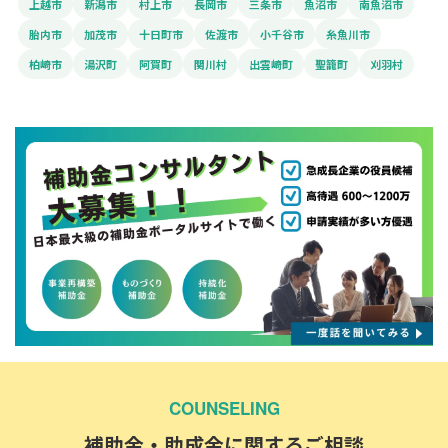
上越市
新潟市
村上市
長岡市
三条市
魚沼市
南魚沼市
胎内市
加茂市
十日町市
佐渡市
小千谷市
糸魚川市
柏崎市
湯沢町
阿賀町
関川村
出雲崎町
聖籠町
刈羽村
COUNSELING
補助金・助成金に関するご相談