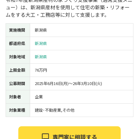
ュー）は、新潟県産材を使用して住宅の新築・リフォー
経営改善・経営強化
販路拡大
海外展開
設備投資
IT導入
ムをする大工・工務店等に対して支援します。
人材採用・雇用
人材育成・福利厚生
特許・知的財産
起業・創業
事業承継
災害・被災者支援
コロナ関連
実施機関
新潟県
環境・省エネ
テレワーク
都道府県
新潟県
対象地域
新潟県
上限金額
76万円
受付中のみ
公募期間
2025年6月16日(月)〜26年3月10日(火)
対象者
企業
対象業種
建設･不動産業,その他
検索
専門家に相談する