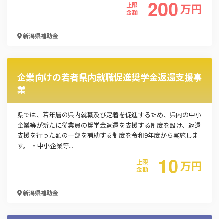
200
上限
万
円
金額
新潟県
補助金
企業向けの若者県内就職促進奨学金返還支援事
業
県では、若年層の県内就職及び定着を促進するため、県内の中小
企業等が新たに従業員の奨学金返還を支援する制度を設け、返還
支援を行った額の一部を補助する制度を令和9年度から実施しま
す。 ・中小企業等...
10
上限
万
円
金額
新潟県
補助金