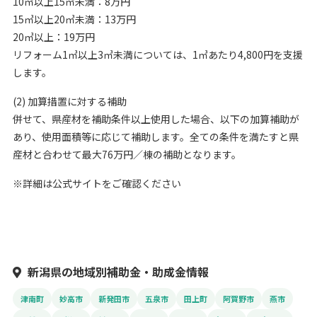
10㎥以上15㎥未満：8万円
15㎥以上20㎥未満：13万円
20㎥以上：19万円
リフォーム1㎥以上3㎥未満については、1㎥あたり4,800円を支援
します。
(2) 加算措置に対する補助
併せて、​県産材を補助条件以上使用した場合、以下の加算補助が
あり、使用面積等に応じて補助します。全ての条件を満たすと県
産材と合わせて最大76万円／棟の補助となります。
※詳細は公式サイトをご確認ください
新潟県の地域別補助金・助成金情報
津南町
妙高市
新発田市
五泉市
田上町
阿賀野市
燕市