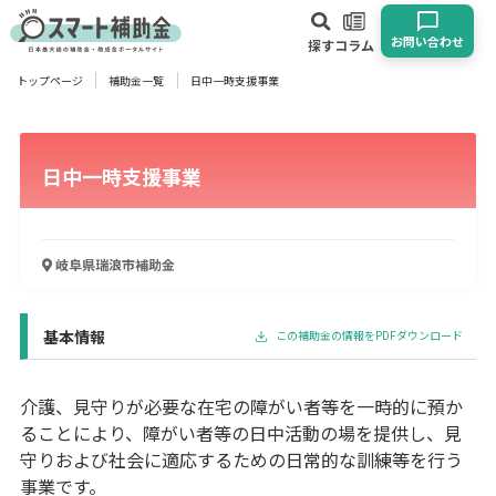
お問い合わせ
探す
コラム
トップページ
補助金一覧
日中一時支援事業
対象
企業
団体
個人
その他
日中一時支援事業
エリア
岐阜県瑞浪市
補助金
業種
基本情報
この補助金の情報をPDFダウンロード
物流・運輸業
製造業
情報通信業
卸売･小売業
飲食業
建設･不動産業
サービス業
医療･福祉
農業･林業
漁業
介護、見守りが必要な在宅の障がい者等を一時的に預か
宿泊･旅館業
その他
ることにより、障がい者等の日中活動の場を提供し、見
守りおよび社会に適応するための日常的な訓練等を行う
事業です。
使い道