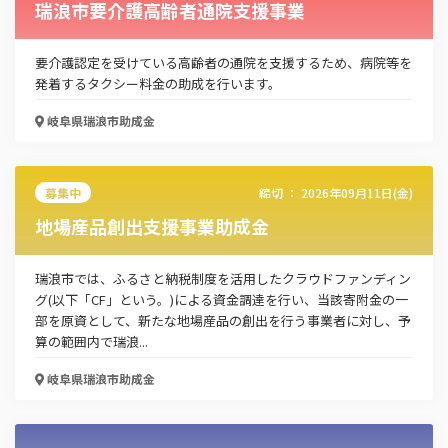
瑞浪市要介護高齢者通院支援事業
要介護認定を受けている高齢者の通院を支援するため、病院等を
発着するタクシー料金の助成を行います。
岐阜県瑞浪市
助成金
募集中
締切 ：
2026年09月11日(金)
地場産品創出支援事業助成金
瑞浪市では、ふるさと納税制度を活用したクラウドファンディン
グ(以下「CF」という。)による資金調達を行い、当該寄附金の一
部を原資として、新たな地場産品の創出を行う事業者に対し、予
算の範囲内で瑞浪...
岐阜県瑞浪市
助成金