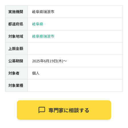
経営改善・経営強化
販路拡大
海外展開
設備投資
IT導入
実施機関
岐阜県瑞浪市
人材採用・雇用
人材育成・福利厚生
特許・知的財産
都道府県
岐阜県
起業・創業
事業承継
災害・被災者支援
コロナ関連
環境・省エネ
テレワーク
対象地域
岐阜県瑞浪市
上限金額
公募期間
2025年6月19日(木)〜
対象者
個人
受付中のみ
対象業種
検索
専門家に相談する