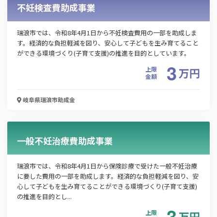
不妊検査費助成事業
瑞浪市では、令和8年4月1日から不妊検査費用の一部を助成しま
す。経済的な負担軽減を図り、安心して子どもを生み育てること
ができる環境づくり(子育て支援)の推進を目的としています。
この補助金の情報をPDFダウンロード
3
上限
万
円
金額
日中一時支援事業
岐阜県瑞浪市
助成金
お名前
一般不妊治療費助成事業
会社名
瑞浪市では、令和8年4月1日から保険診療で受けた一般不妊治療
に要した費用の一部を助成します。経済的な負担軽減を図り、安
心して子どもを生み育てることができる環境づくり(子育て支援)
メールアドレス
の推進を目的とし...
3
上限
万
円