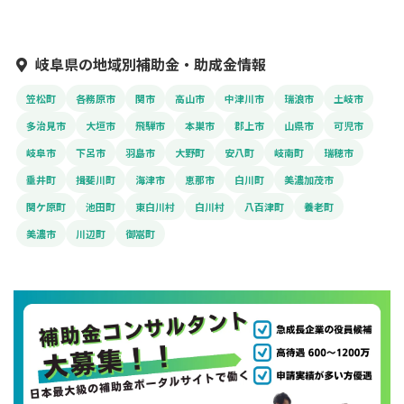
岐阜県の地域別補助金・助成金情報
笠松町
各務原市
関市
高山市
中津川市
瑞浪市
土岐市
多治見市
大垣市
飛騨市
本巣市
郡上市
山県市
可児市
岐阜市
下呂市
羽島市
大野町
安八町
岐南町
瑞穂市
垂井町
揖斐川町
海津市
恵那市
白川町
美濃加茂市
関ケ原町
池田町
東白川村
白川村
八百津町
養老町
美濃市
川辺町
御嵩町