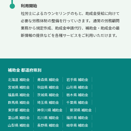
利用開始
社労士によるカウンセリングのもと、助成金受給に向けて
必要な労務体制の整備を行っていきます。通常の労務顧問
業務から規定作成、助成金申請代行、補助金・助成金の最
新情報の提供などを各種サービスをご利用いただけます。
補助金 都道府県別
北海道 補助金
青森県 補助金
岩手県 補助金
宮城県 補助金
秋田県 補助金
山形県 補助金
福島県 補助金
茨城県 補助金
栃木県 補助金
群馬県 補助金
埼玉県 補助金
千葉県 補助金
東京都 補助金
神奈川県 補助金
新潟県 補助金
富山県 補助金
石川県 補助金
福井県 補助金
山梨県 補助金
長野県 補助金
岐阜県 補助金