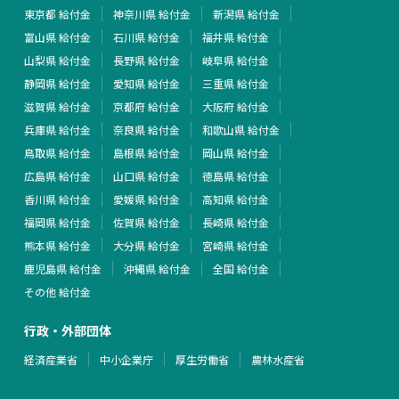
東京都 給付金
神奈川県 給付金
新潟県 給付金
富山県 給付金
石川県 給付金
福井県 給付金
山梨県 給付金
長野県 給付金
岐阜県 給付金
静岡県 給付金
愛知県 給付金
三重県 給付金
滋賀県 給付金
京都府 給付金
大阪府 給付金
兵庫県 給付金
奈良県 給付金
和歌山県 給付金
鳥取県 給付金
島根県 給付金
岡山県 給付金
広島県 給付金
山口県 給付金
徳島県 給付金
香川県 給付金
愛媛県 給付金
高知県 給付金
福岡県 給付金
佐賀県 給付金
長崎県 給付金
熊本県 給付金
大分県 給付金
宮崎県 給付金
鹿児島県 給付金
沖縄県 給付金
全国 給付金
その他 給付金
行政・外部団体
経済産業省
中小企業庁
厚生労働省
農林水産省