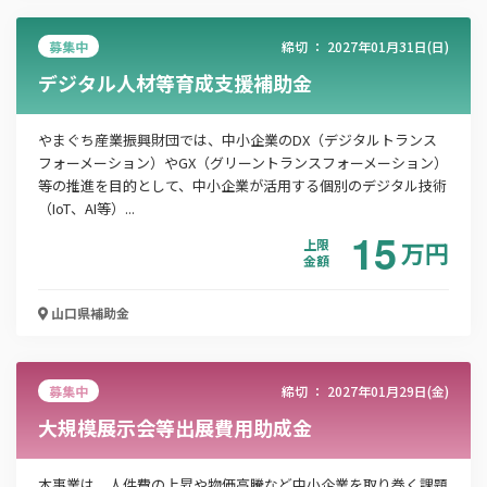
募集中
締切 ：
2027年01月31日(日)
デジタル人材等育成支援補助金
この補助金の情報をPDFダウンロード
やまぐち産業振興財団では、中小企業のDX（デジタルトランス
山口県保育士試験受験対策学習費用補助事業
フォーメーション）やGX（グリーントランスフォーメーション）
等の推進を目的として、中小企業が活用する個別のデジタル技術
お名前
（IoT、AI等）...
15
上限
万
円
金額
会社名
山口県
補助金
募集中
締切 ：
2027年01月29日(金)
メールアドレス
大規模展示会等出展費用助成金
本事業は、人件費の上昇や物価高騰など中小企業を取り巻く課題