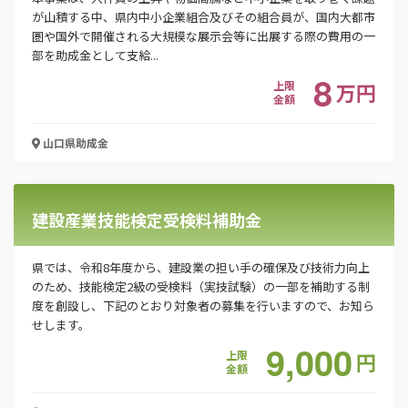
電話番号
が山積する中、県内中小企業組合及びその組合員が、国内大都市
圏や国外で開催される大規模な展示会等に出展する際の費用の一
部を助成金として支給...
8
「PDF資料ダウンロード」ボタンを押下した時点
上限
万
円
金額
で本サービスの
利用規約
に同意したものとみなさ
れます。
山口県
助成金
建設産業技能検定受検料補助金
県では、令和8年度から、建設業の担い手の確保及び技術力向上
のため、技能検定2級の受検料（実技試験）の一部を補助する制
度を創設し、下記のとおり対象者の募集を行いますので、お知ら
せします。
9,000
上限
円
金額