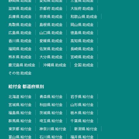
静岡県 助成金
愛知県 助成金
三重県 助成金
滋賀県 助成金
京都府 助成金
大阪府 助成金
兵庫県 助成金
奈良県 助成金
和歌山県 助成金
鳥取県 助成金
島根県 助成金
岡山県 助成金
広島県 助成金
山口県 助成金
徳島県 助成金
香川県 助成金
愛媛県 助成金
高知県 助成金
福岡県 助成金
佐賀県 助成金
長崎県 助成金
熊本県 助成金
大分県 助成金
宮崎県 助成金
鹿児島県 助成金
沖縄県 助成金
全国 助成金
その他 助成金
給付金 都道府県別
北海道 給付金
青森県 給付金
岩手県 給付金
宮城県 給付金
秋田県 給付金
山形県 給付金
福島県 給付金
茨城県 給付金
栃木県 給付金
群馬県 給付金
埼玉県 給付金
千葉県 給付金
東京都 給付金
神奈川県 給付金
新潟県 給付金
富山県 給付金
石川県 給付金
福井県 給付金