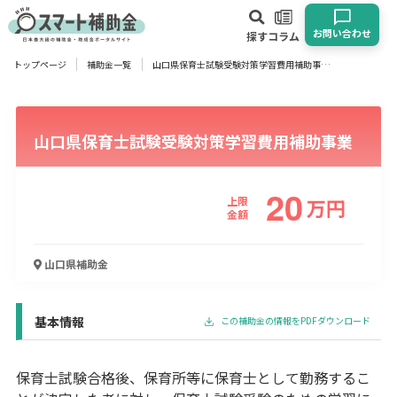
お問い合わせ
探す
コラム
トップページ
補助金一覧
山口県保育士試験受験対策学習費用補助事業
対象
企業
団体
個人
その他
山口県保育士試験受験対策学習費用補助事業
エリア
20
上限
万
円
金額
業種
山口県
補助金
物流・運輸業
製造業
情報通信業
卸売･小売業
飲食業
建設･不動産業
サービス業
医療･福祉
農業･林業
漁業
基本情報
この補助金の情報をPDFダウンロード
宿泊･旅館業
その他
保育士試験合格後、保育所等に保育士として勤務するこ
使い道