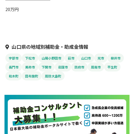
20万円
山口県の地域別補助金・助成金情報
宇部市
下松市
山陽小野田市
萩市
山口市
光市
柳井市
長門市
美祢市
下関市
岩国市
防府市
周南市
平生町
和木町
田布施町
周防大島町