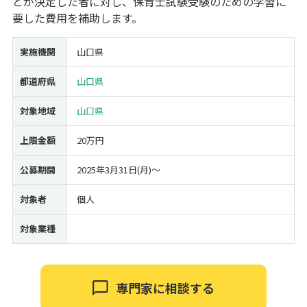
とが決定した者に対し、保育士試験受験のための学習に
要した費用を補助します。
経営改善・経営強化
販路拡大
海外展開
設備投資
IT導入
人材採用・雇用
人材育成・福利厚生
特許・知的財産
実施機関
山口県
起業・創業
事業承継
災害・被災者支援
コロナ関連
環境・省エネ
テレワーク
都道府県
山口県
対象地域
山口県
上限金額
20万円
公募期間
2025年3月31日(月)〜
受付中のみ
対象者
個人
対象業種
検索
専門家に相談する