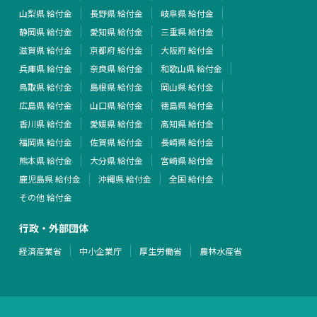
山梨県 給付金
長野県 給付金
岐阜県 給付金
静岡県 給付金
愛知県 給付金
三重県 給付金
滋賀県 給付金
京都府 給付金
大阪府 給付金
兵庫県 給付金
奈良県 給付金
和歌山県 給付金
鳥取県 給付金
島根県 給付金
岡山県 給付金
広島県 給付金
山口県 給付金
徳島県 給付金
香川県 給付金
愛媛県 給付金
高知県 給付金
福岡県 給付金
佐賀県 給付金
長崎県 給付金
熊本県 給付金
大分県 給付金
宮崎県 給付金
鹿児島県 給付金
沖縄県 給付金
全国 給付金
その他 給付金
行政・外部団体
経済産業省
中小企業庁
厚生労働省
農林水産省