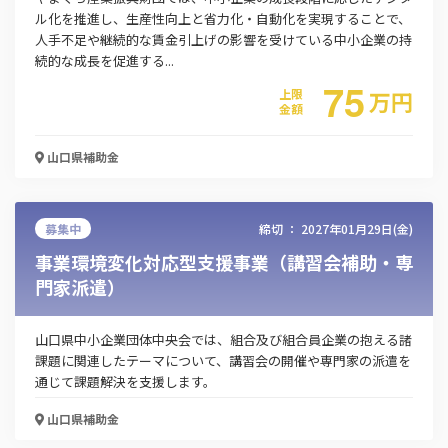
ル化を推進し、生産性向上と省力化・自動化を実現することで、
人手不足や継続的な賃金引上げの影響を受けている中小企業の持
続的な成長を促進する...
75
上限
万
円
金額
山口県
補助金
募集中
締切 ：
2027年01月29日(金)
事業環境変化対応型支援事業（講習会補助・専
門家派遣）
山口県中小企業団体中央会では、組合及び組合員企業の抱える諸
課題に関連したテーマについて、講習会の開催や専門家の派遣を
通じて課題解決を支援します。
山口県
補助金