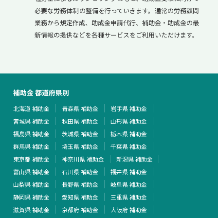
必要な労務体制の整備を行っていきます。通常の労務顧問
業務から規定作成、助成金申請代行、補助金・助成金の最
新情報の提供などを各種サービスをご利用いただけます。
補助金 都道府県別
北海道 補助金
青森県 補助金
岩手県 補助金
宮城県 補助金
秋田県 補助金
山形県 補助金
福島県 補助金
茨城県 補助金
栃木県 補助金
群馬県 補助金
埼玉県 補助金
千葉県 補助金
東京都 補助金
神奈川県 補助金
新潟県 補助金
富山県 補助金
石川県 補助金
福井県 補助金
山梨県 補助金
長野県 補助金
岐阜県 補助金
静岡県 補助金
愛知県 補助金
三重県 補助金
滋賀県 補助金
京都府 補助金
大阪府 補助金