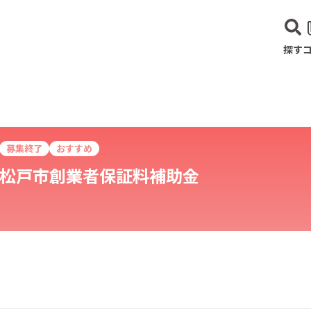
探す
募集終了
おすすめ
松戸市創業者保証料補助金
建設･不動産業
サービス業
医療･福祉
農業･林業
漁業
宿泊･