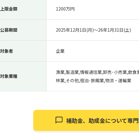
上限金額
1200万円
公募期間
2025年12月1日(月)〜26年1月31日(土)
対象者
企業
漁業,製造業,情報通信業,卸売･小売業,飲食
対象業種
林業,その他,宿泊･旅館業,物流・運輸業
補助金、助成金について
専門