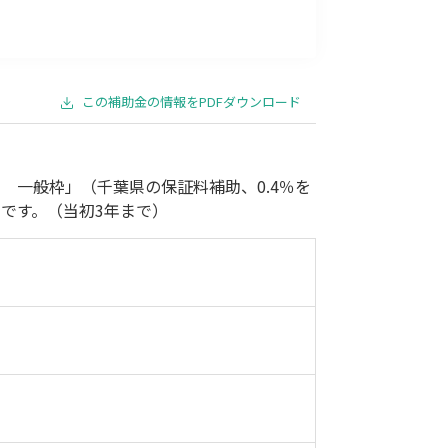
事業承継
災害・被災者支援
コロナ関連
環境・省エネ
この補助金の情報をPDFダウンロード
 一般枠」（千葉県の保証料補助、0.4％を
です。（当初3年まで）