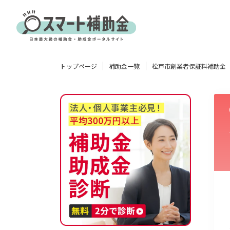
対象
トップページ
補助金一覧
松戸市創業者保証料補助金
企業
団体
個人
その他
エリア
業種
物流・運輸業
製造業
情報通信業
卸売･小売業
飲食業
使い道