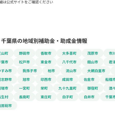
細は公式サイトをご確認ください
この補助金の情
千葉県の地域別補助金・助成金情報
松戸市創業者保証料
芝山町
野田市
香取市
大多喜町
茂原市
市
千葉市
松戸市
東金市
八千代市
館山市
君
お名前
いすみ市
我孫子市
柏市
流山市
大網白里市
習志野市
旭市
印西市
成田市
佐倉市
船橋
匝瑳市
一宮町
栄町
九十九里町
御宿町
酒
会社名
長生村
長南町
東庄町
白子町
白井市
千葉
南房総市
メールアドレス