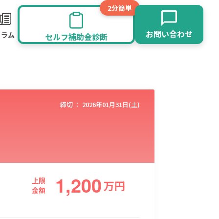
2分簡単
お問い合わせ
コラム
セルフ補助金診断
締切 ：
2026年01月31日(土)
1,200
旅館業
その他
上限
万
円
金額