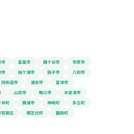
報をPDFダウンロード
補助金
川市
富里市
鎌ケ谷市
市原市
津市
袖ケ浦市
銚子市
八街市
四街道市
浦安市
富津市
市
山武市
鴨川市
木更津市
々井町
勝浦市
神崎町
多古町
市若葉区
横芝光町
鋸南町