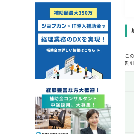
経営改善・経営強化
販路拡大
海外展開
設備投資
IT導入
テレワーク
この
受付中のみ
割