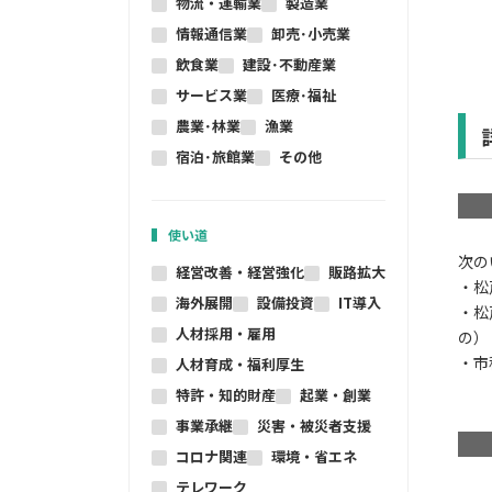
物流・運輸業
製造業
情報通信業
卸売･小売業
飲食業
建設･不動産業
サービス業
医療･福祉
農業･林業
漁業
宿泊･旅館業
その他
使い道
次の
経営改善・経営強化
販路拡大
・松
海外展開
設備投資
IT導入
・松
人材採用・雇用
の）
・市
人材育成・福利厚生
特許・知的財産
起業・創業
事業承継
災害・被災者支援
コロナ関連
環境・省エネ
テレワーク