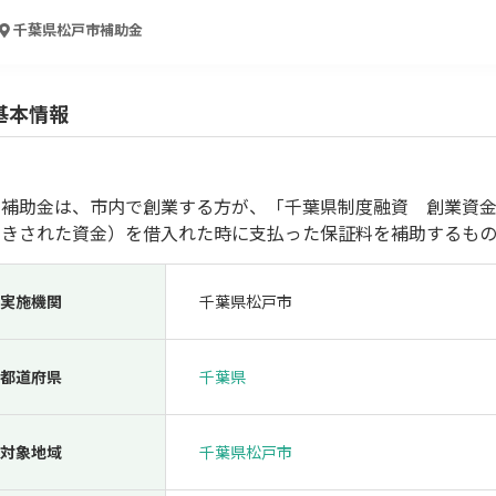
人材採用・雇用
人材育成・福利厚生
特許・知的財産
起業・創業
千葉県松戸市
補助金
基本情報
補助金は、市内で創業する方が、「千葉県制度融資 創業資金
引きされた資金）を借入れた時に支払った保証料を補助するもの
実施機関
千葉県松戸市
検索
都道府県
千葉県
対象地域
千葉県松戸市