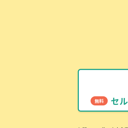
セル
無料