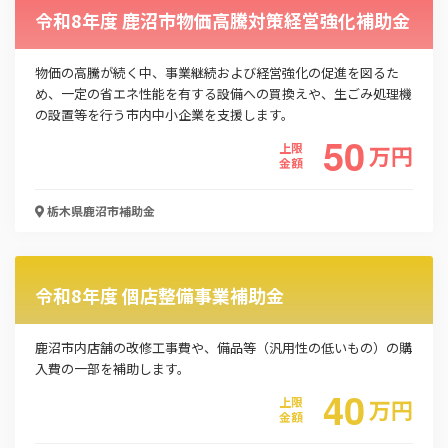
令和8年度 鹿沼市物価高騰対策経営強化補助金
物価の高騰が続く中、事業継続および経営強化の促進を図るた
め、一定の省エネ性能を有する設備への買換えや、生ごみ処理機
の設置等を行う市内中小企業を支援します。
50
上限
万
円
金額
栃木県鹿沼市
補助金
令和8年度 個店整備事業補助金
鹿沼市内店舗の改修工事費や、備品等（汎用性の低いもの）の購
入費の一部を補助します。
40
上限
万
円
金額