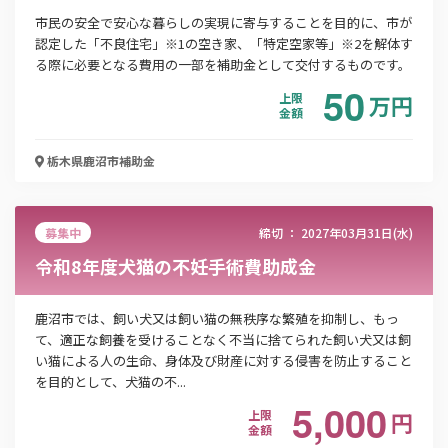
この補助金の情報をPDFダウンロード
市民の安全で安心な暮らしの実現に寄与することを目的に、市が
認定した「不良住宅」※1の空き家、「特定空家等」※2を解体す
乳児等通園支援事業（こども誰でも通園制度）
る際に必要となる費用の一部を補助金として交付するものです。
50
上限
万
円
金額
お名前
栃木県鹿沼市
補助金
会社名
募集中
締切 ：
2027年03月31日(水)
令和8年度犬猫の不妊手術費助成金
メールアドレス
鹿沼市では、飼い犬又は飼い猫の無秩序な繁殖を抑制し、もっ
て、適正な飼養を受けることなく不当に捨てられた飼い犬又は飼
い猫による人の生命、身体及び財産に対する侵害を防止すること
電話番号
を目的として、犬猫の不...
5,000
上限
円
金額