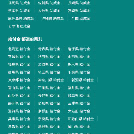
福岡県 助成金
佐賀県 助成金
長崎県 助成金
熊本県 助成金
大分県 助成金
宮崎県 助成金
鹿児島県 助成金
沖縄県 助成金
全国 助成金
その他 助成金
給付金 都道府県別
北海道 給付金
青森県 給付金
岩手県 給付金
宮城県 給付金
秋田県 給付金
山形県 給付金
福島県 給付金
茨城県 給付金
栃木県 給付金
群馬県 給付金
埼玉県 給付金
千葉県 給付金
東京都 給付金
神奈川県 給付金
新潟県 給付金
富山県 給付金
石川県 給付金
福井県 給付金
山梨県 給付金
長野県 給付金
岐阜県 給付金
静岡県 給付金
愛知県 給付金
三重県 給付金
滋賀県 給付金
京都府 給付金
大阪府 給付金
兵庫県 給付金
奈良県 給付金
和歌山県 給付金
鳥取県 給付金
島根県 給付金
岡山県 給付金