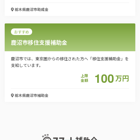
「PDF資料ダウンロード」ボタンを押下した時点
栃木県鹿沼市
助成金
で本サービスの
利用規約
に同意したものとみなさ
れます。
おすすめ
鹿沼市移住支援補助金
鹿沼市では、東京圏からの移住された方へ「移住支援補助金」を
支給しています。
100
上限
万
円
金額
栃木県鹿沼市
補助金