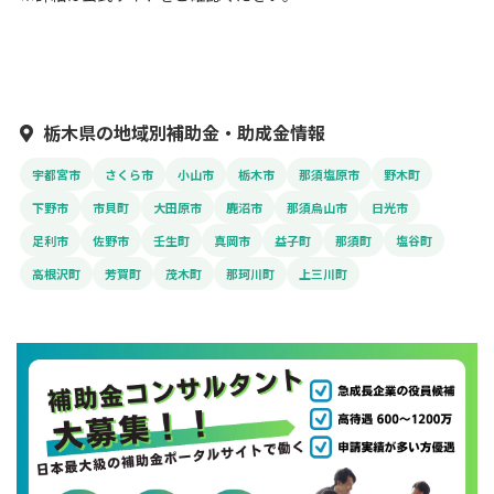
栃木県の地域別補助金・助成金情報
宇都宮市
さくら市
小山市
栃木市
那須塩原市
野木町
下野市
市貝町
大田原市
鹿沼市
那須烏山市
日光市
足利市
佐野市
壬生町
真岡市
益子町
那須町
塩谷町
高根沢町
芳賀町
茂木町
那珂川町
上三川町