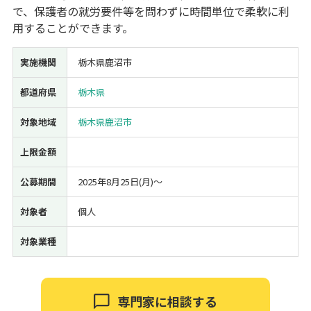
で、保護者の就労要件等を問わずに時間単位で柔軟に利
経営改善・経営強化
販路拡大
海外展開
設備投資
IT導入
用することができます。
人材採用・雇用
人材育成・福利厚生
特許・知的財産
起業・創業
事業承継
災害・被災者支援
コロナ関連
実施機関
栃木県鹿沼市
環境・省エネ
テレワーク
都道府県
栃木県
対象地域
栃木県鹿沼市
上限金額
受付中のみ
公募期間
2025年8月25日(月)〜
対象者
個人
対象業種
検索
専門家に相談する