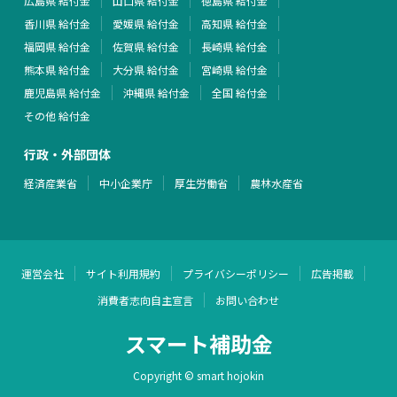
広島県 給付金
山口県 給付金
徳島県 給付金
香川県 給付金
愛媛県 給付金
高知県 給付金
福岡県 給付金
佐賀県 給付金
長崎県 給付金
熊本県 給付金
大分県 給付金
宮崎県 給付金
鹿児島県 給付金
沖縄県 給付金
全国 給付金
その他 給付金
行政・外部団体
経済産業省
中小企業庁
厚生労働省
農林水産省
運営会社
サイト利用規約
プライバシーポリシー
広告掲載
消費者志向自主宣言
お問い合わせ
スマート補助金
Copyright © smart hojokin