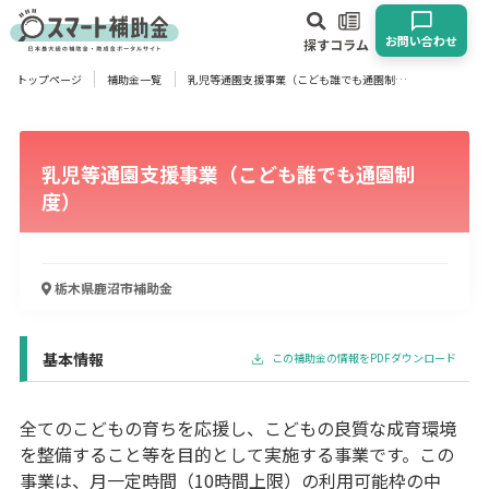
お問い合わせ
探す
コラム
トップページ
補助金一覧
乳児等通園支援事業（こども誰でも通園制度）
対象
企業
団体
個人
その他
乳児等通園支援事業（こども誰でも通園制
エリア
度）
栃木県鹿沼市
補助金
業種
物流・運輸業
製造業
情報通信業
卸売･小売業
飲食業
基本情報
この補助金の情報をPDFダウンロード
建設･不動産業
サービス業
医療･福祉
農業･林業
漁業
宿泊･旅館業
その他
全てのこどもの育ちを応援し、こどもの良質な成育環境
を整備すること等を目的として実施する事業です。この
事業は、月一定時間（10時間上限）の利用可能枠の中
使い道