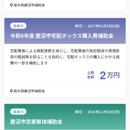
栃木県鹿沼市
補助金
募集中
締切 ：
2027年01月29日(金)
令和8年度 鹿沼市宅配ボックス購入費補助金
宅配業者による再配達数を減らし、宅配業者の負担軽減や環境負
荷の軽減等を図ることを目的に、宅配ボックスの購入にかかる経
費の一部を補助します
2
上限
万
円
金額
栃木県鹿沼市
補助金
募集中
締切 ：
2026年11月30日(月)
鹿沼市空家解体補助金