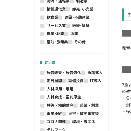
物流・運輸業
製造業
情報通信業
卸売･小売業
飲食業
建設･不動産業
サービス業
医療･福祉
農業･林業
漁業
宿泊･旅館業
その他
児童
使い道
経営改善・経営強化
販路拡大
海外展開
設備投資
IT導入
3歳
人材採用・雇用
の教
人材育成・福利厚生
・負
・消
特許・知的財産
起業・創業
・役
事業承継
災害・被災者支援
コロナ関連
環境・省エネ
テレワーク