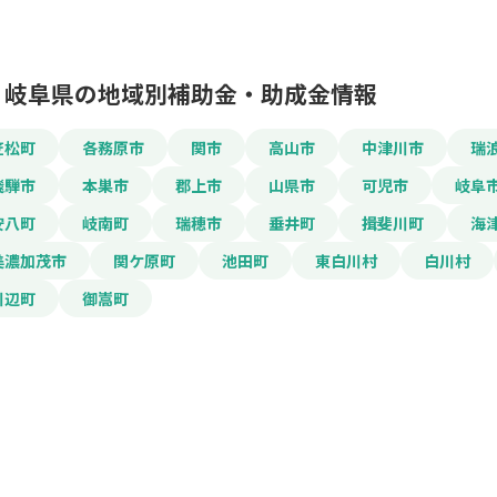
岐阜県の地域別補助金・助成金情報
この補助金の情
笠松町
各務原市
関市
高山市
中津川市
瑞
飛騨市
本巣市
郡上市
山県市
可児市
岐阜
岐阜県児童養護施設
安八町
岐南町
瑞穂市
垂井町
揖斐川町
海
補助金（習い事）
美濃加茂市
関ケ原町
池田町
東白川村
白川村
川辺町
御嵩町
お名前
会社名