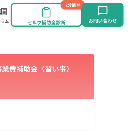
2分簡単
お問い合わせ
コラム
セルフ補助金診断
事業費補助金（習い事）
旅館業
その他