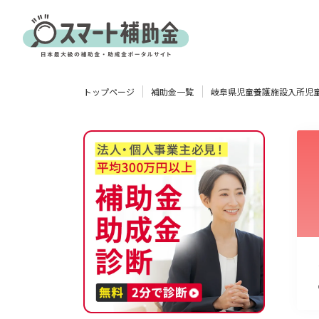
対象
トップページ
補助金一覧
岐阜県児童養護施設入所児
企業
団体
個人
その他
エリア
業種
物流・運輸業
製造業
情報通信業
卸売･小売業
飲食業
使い道