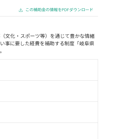
事業承継
災害・被災者支援
コロナ関連
環境・省エネ
この補助金の情報をPDFダウンロード
事（文化・スポーツ等）を通じて豊かな情緒
習い事に要した経費を補助する制度「岐阜県
。