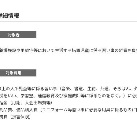
詳細情報
対象者
養護施設や里親宅等において生活する措置児童に係る習い事の経費を負
対象費用
以上の入所児童等に係る習い事（音楽、書道、生花、茶道、そろばん、
授をいい、学習塾、通信教育及び家庭教師等に係るものを除く。）に必
担金（月謝、大会出場費等）
耗品費、備品購入費（ユニフォーム等習い事に必要な用具に係るものに
務費（損害保険）