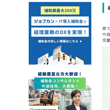
経営改善・経営強化
販路拡大
海外展開
設備投資
IT導入
テレワーク
県
や
児
受付中のみ