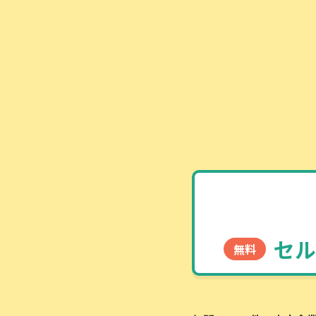
セル
無料