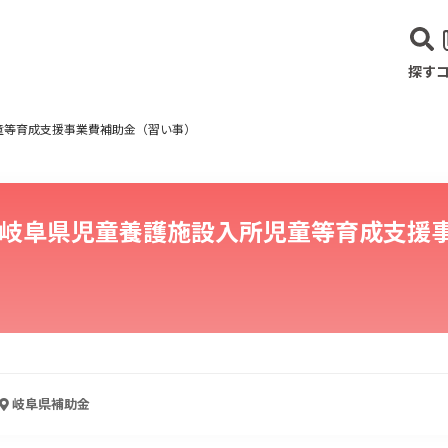
探す
童等育成支援事業費補助金（習い事）
岐阜県児童養護施設入所児童等育成支援
建設･不動産業
サービス業
医療･福祉
農業･林業
漁業
宿泊･
岐阜県
補助金