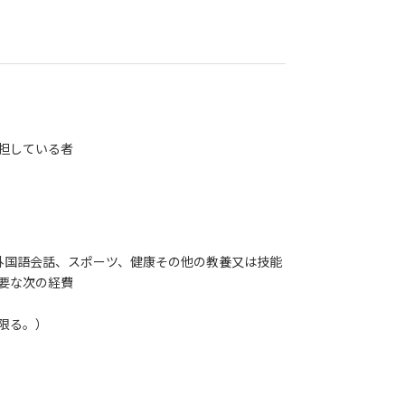
担している者
外国語会話、スポーツ、健康その他の教養又は技能
要な次の経費
限る。）