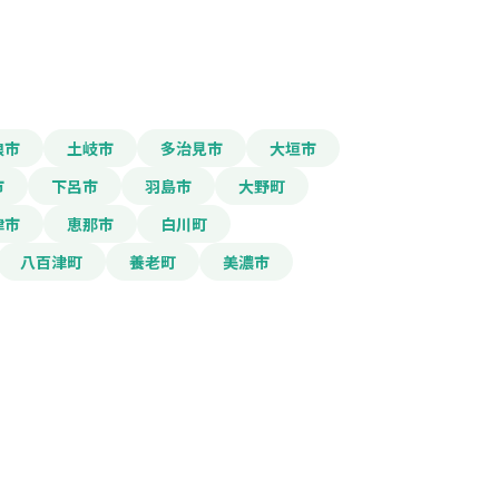
報をPDFダウンロード
浪市
土岐市
多治見市
大垣市
市
下呂市
羽島市
大野町
入所児童等育成支援事業費
津市
恵那市
白川町
八百津町
養老町
美濃市