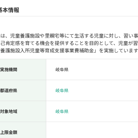
人材採用・雇用
人材育成・福利厚生
特許・知的財産
起業・創業
基本情報
では、児童養護施設や里親宅等にて生活する児童に対し、習い
自己肯定感を育てる機会を提供することを目的として、児童が
童養護施設入所児童等育成支援事業費補助金」を実施しています
実施機関
岐阜県
検索
都道府県
岐阜県
対象地域
岐阜県
上限金額