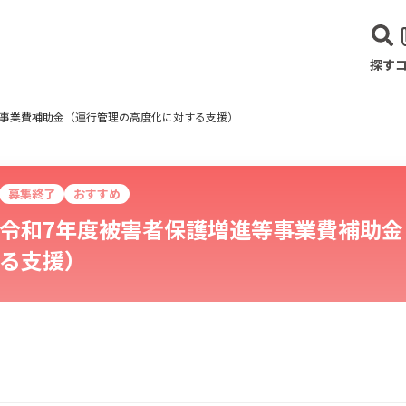
探す
等事業費補助金（運行管理の高度化に対する支援）
募集終了
おすすめ
令和7年度被害者保護増進等事業費補助
る支援）
建設･不動産業
サービス業
医療･福祉
農業･林業
漁業
宿泊･