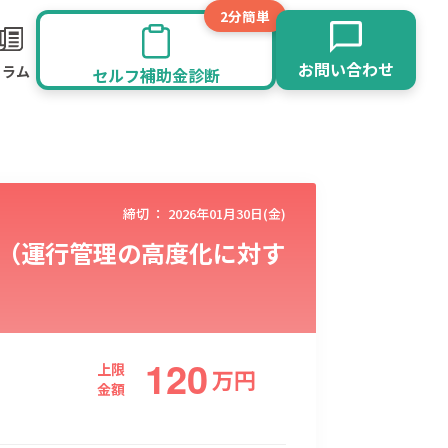
2分簡単
お問い合わせ
コラム
セルフ補助金診断
締切 ：
2026年01月30日(金)
金（運行管理の高度化に対す
120
旅館業
その他
上限
万
円
金額