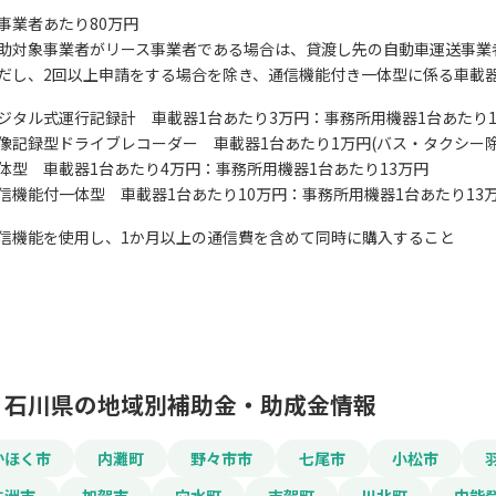
事業者あたり80万円
助対象事業者がリース事業者である場合は、貸渡し先の自動車運送事業
だし、2回以上申請をする場合を除き、通信機能付き一体型に係る車載器
 デジタル式運行記録計 車載器1台あたり3万円：事務所用機器1台あたり1
 映像記録型ドライブレコーダー 車載器1台あたり1万円(バス・タクシー
この補助金の情
 一体型 車載器1台あたり4万円：事務所用機器1台あたり13万円
 通信機能付一体型 車載器1台あたり10万円：事務所用機器1台あたり13
令和7年度被害者保
信機能を使用し、1か月以上の通信費を含めて同時に購入すること
管理の高度化に対す
お名前
石川県の地域別補助金・助成金情報
会社名
かほく市
内灘町
野々市市
七尾市
小松市