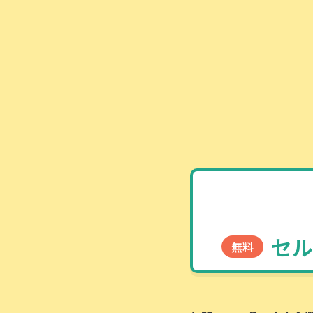
セル
無料