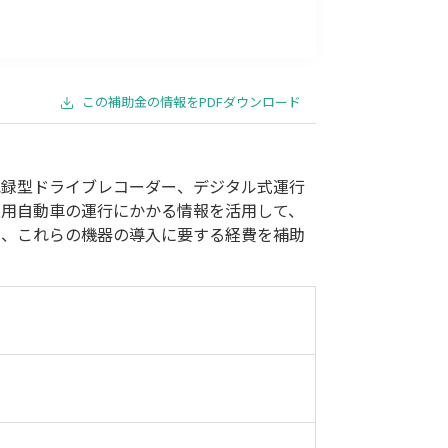
事業承継
災害・被災者支援
コロナ関連
環境・省エネ
この補助金の情報をPDFダウンロード
記録型ドライブレコーダー、デジタル式運行
業用自動車の運行にかかる情報を活用して、
ら、これらの機器の導入に要する経費を補助