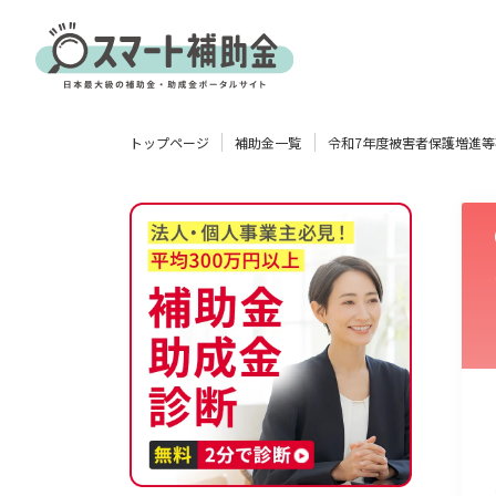
対象
トップページ
補助金一覧
令和7年度被害者保護増進
企業
団体
個人
その他
エリア
業種
物流・運輸業
製造業
情報通信業
卸売･小売業
飲食業
使い道