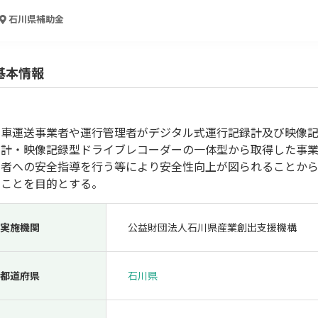
人材採用・雇用
人材育成・福利厚生
特許・知的財産
起業・創業
石川県
補助金
基本情報
動車運送事業者や運行管理者がデジタル式運行記録計及び映像
録計・映像記録型ドライブレコーダーの一体型から取得した事
転者への安全指導を行う等により安全性向上が図られることか
ることを目的とする。
検索
実施機関
公益財団法人石川県産業創出支援機構
都道府県
石川県