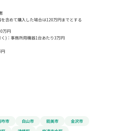
者
を含めて購入した場合は120万円までとする
0万円
除く)：事務所用機器1台あたり3万円
報をPDFダウンロード
万円
護増進等事業費補助金（運行
る支援）
羽咋市
白山市
能美市
金沢市