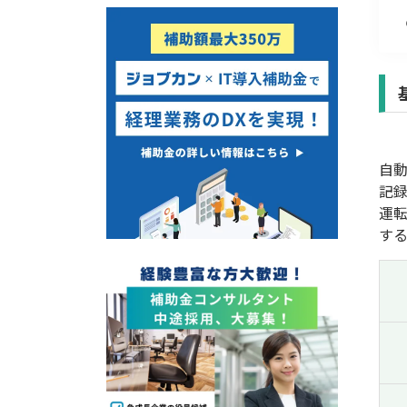
経営改善・経営強化
販路拡大
海外展開
設備投資
IT導入
テレワーク
自
受付中のみ
記
運
す