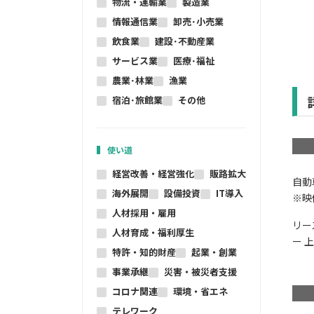
物流・運輸業
製造業
情報通信業
卸売･小売業
飲食業
建設･不動産業
サービス業
医療･福祉
農業･林業
漁業
宿泊･旅館業
その他
使い道
経営改善・経営強化
販路拡大
自動
海外展開
設備投資
IT導入
※映
人材採用・雇用
リー
人材育成・福利厚生
​ー
特許・知的財産
起業・創業
事業承継
災害・被災者支援
コロナ関連
環境・省エネ
テレワーク