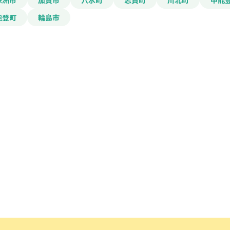
珠洲市
加賀市
穴水町
志賀町
川北町
中能
メールアドレス
能登町
輪島市
電話番号
「PDF資料ダウンロ
で本サービスの
利用
されます。