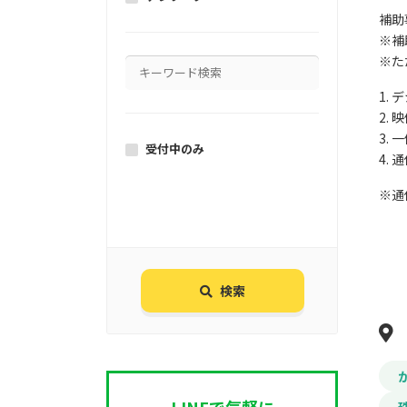
補助
※補
※た
1.
2.
3.
受付中のみ
4.
※通
検索
LINEで気軽に