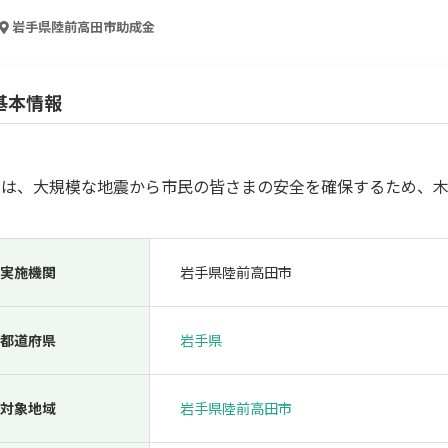
人材採用・雇用
人材育成・福利厚生
特許・知的財産
起業・創業
岩手県陸前高田市
助成金
基本情報
では、大規模な地震から市民の皆さまの安全を確保するため、
実施機関
岩手県陸前高田市
検索
都道府県
岩手県
対象地域
岩手県陸前高田市