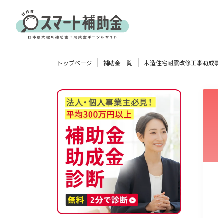
対象
トップページ
補助金一覧
木造住宅耐震改修工事助成
企業
団体
個人
その他
エリア
業種
物流・運輸業
製造業
情報通信業
卸売･小売業
飲食業
使い道