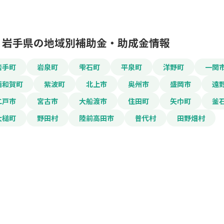
岩手県の地域別補助金・助成金情報
岩手町
岩泉町
雫石町
平泉町
洋野町
一関
この補助金の情
西和賀町
紫波町
北上市
奥州市
盛岡市
遠
二戸市
宮古市
大船渡市
住田町
矢巾町
釜
木造住宅耐震改修工
大槌町
野田村
陸前高田市
普代村
田野畑村
お名前
会社名
メールアドレス