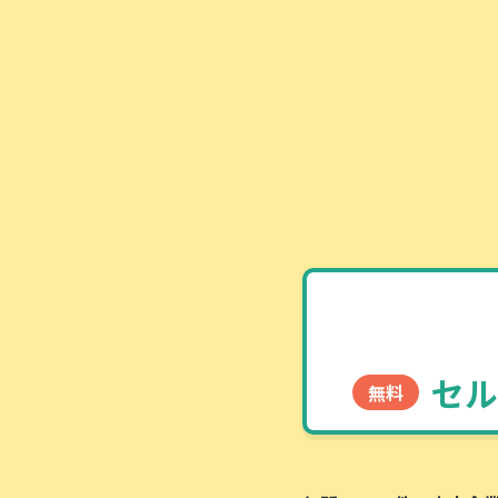
セル
無料