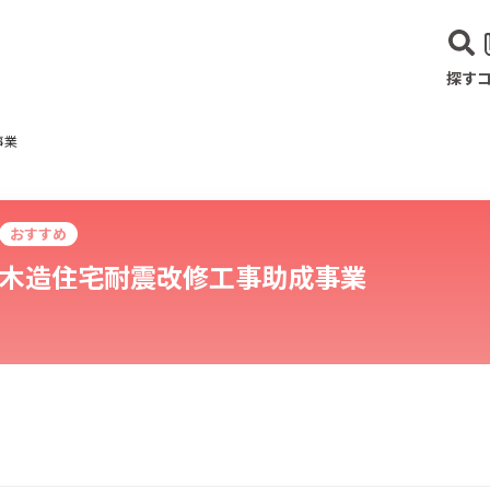
探す
事業
おすすめ
木造住宅耐震改修工事助成事業
建設･不動産業
サービス業
医療･福祉
農業･林業
漁業
宿泊･