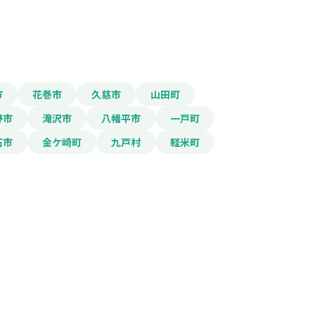
市
花巻市
久慈市
山田町
報をPDFダウンロード
野市
滝沢市
八幡平市
一戸町
石市
金ケ崎町
九戸村
軽米町
事助成事業