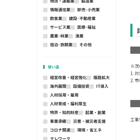
物流・運輸業
製造業
情報通信業
卸売･小売業
飲食業
建設･不動産業
サービス業
医療･福祉
農業･林業
漁業
宿泊･旅館業
その他
※次
使い道
1.
経営改善・経営強化
販路拡大
2.
海外展開
設備投資
IT導入
人材採用・雇用
人材育成・福利厚生
特許・知的財産
起業・創業
工事
事業承継
災害・被災者支援
コロナ関連
環境・省エネ
テレワーク