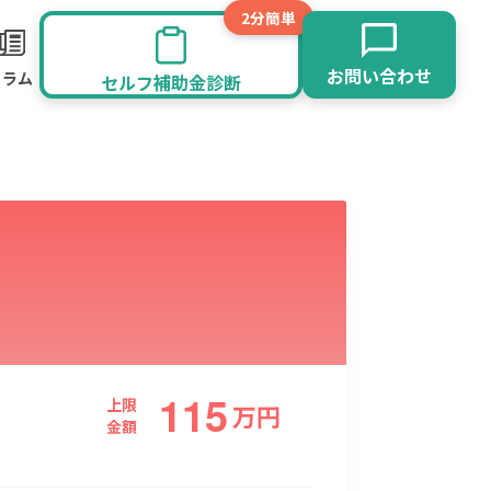
2分簡単
お問い合わせ
コラム
セルフ補助金診断
115
旅館業
その他
上限
万
円
金額