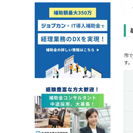
経営改善・経営強化
販路拡大
海外展開
設備投資
IT導入
テレワーク
市
受付中のみ
す。