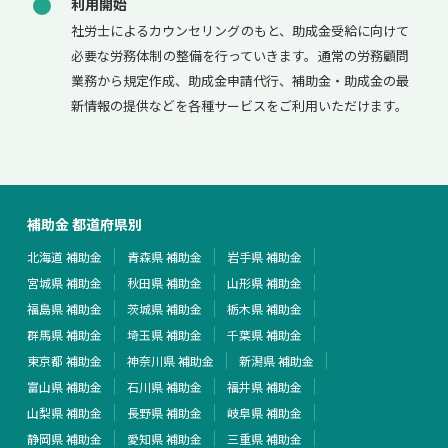
利用開始
社労士によるカウンセリングのもと、助成金受給に向けて
必要な労務体制の整備を行っていきます。通常の労務顧問
業務から規定作成、助成金申請代行、補助金・助成金の最
新情報の提供などを各種サービスをご利用いただけます。
補助金 都道府県別
北海道 補助金
青森県 補助金
岩手県 補助金
宮城県 補助金
秋田県 補助金
山形県 補助金
福島県 補助金
茨城県 補助金
栃木県 補助金
群馬県 補助金
埼玉県 補助金
千葉県 補助金
東京都 補助金
神奈川県 補助金
新潟県 補助金
富山県 補助金
石川県 補助金
福井県 補助金
山梨県 補助金
長野県 補助金
岐阜県 補助金
静岡県 補助金
愛知県 補助金
三重県 補助金