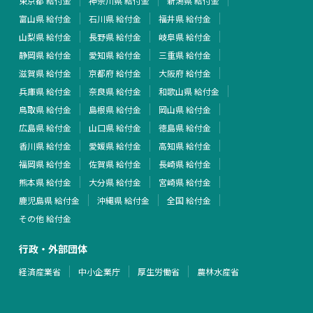
東京都 給付金
神奈川県 給付金
新潟県 給付金
富山県 給付金
石川県 給付金
福井県 給付金
山梨県 給付金
長野県 給付金
岐阜県 給付金
静岡県 給付金
愛知県 給付金
三重県 給付金
滋賀県 給付金
京都府 給付金
大阪府 給付金
兵庫県 給付金
奈良県 給付金
和歌山県 給付金
鳥取県 給付金
島根県 給付金
岡山県 給付金
広島県 給付金
山口県 給付金
徳島県 給付金
香川県 給付金
愛媛県 給付金
高知県 給付金
福岡県 給付金
佐賀県 給付金
長崎県 給付金
熊本県 給付金
大分県 給付金
宮崎県 給付金
鹿児島県 給付金
沖縄県 給付金
全国 給付金
その他 給付金
行政・外部団体
経済産業省
中小企業庁
厚生労働省
農林水産省