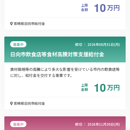
10
上限
万
円
電話番号
金額
宮崎県日向市
給付金
「PDF資料ダウンロード」ボタンを押下した時点
で本サービスの
利用規約
に同意したものとみなさ
れます。
募集中
締切 ：
2026年08月31日(月)
日向市飲食店等食材高騰対策支援給付金
食材価格等の高騰により多大な影響を受けている市内の飲食店等
に対し、給付金を交付する事業です。
10
上限
万
円
金額
宮崎県日向市
給付金
募集中
締切 ：
2026年11月30日(月)