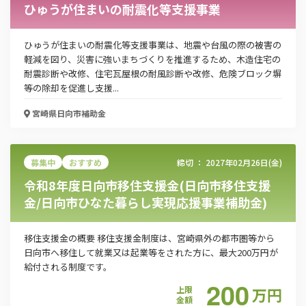
ひゅうが住まいの耐震化等支援事業
ひゅうが住まいの耐震化等支援事業は、地震や台風の際の被害の
軽減を図り、災害に強いまちづくりを推進するため、木造住宅の
耐震診断や改修、住宅瓦屋根の耐風診断や改修、危険ブロック塀
等の除却を促進し支援...
宮崎県日向市
補助金
募集中
おすすめ
締切 ：
2027年02月26日(金)
令和8年度日向市移住支援金(日向市移住支援
金/日向市ひなた暮らし実現応援事業補助金)
移住支援金の概要 移住支援金制度は、宮崎県外の都市圏等から
日向市へ移住して就業又は起業等をされた方に、最大200万円が
給付される制度です。
200
上限
万
円
金額