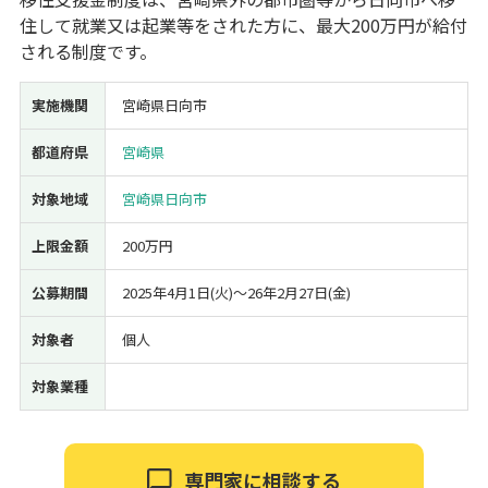
住して就業又は起業等をされた方に、最大200万円が給付
経営改善・経営強化
販路拡大
海外展開
設備投資
IT導入
される制度です。
人材採用・雇用
人材育成・福利厚生
特許・知的財産
起業・創業
事業承継
災害・被災者支援
コロナ関連
実施機関
宮崎県日向市
環境・省エネ
テレワーク
都道府県
宮崎県
対象地域
宮崎県日向市
上限金額
200万円
受付中のみ
公募期間
2025年4月1日(火)〜26年2月27日(金)
対象者
個人
対象業種
検索
専門家に相談する