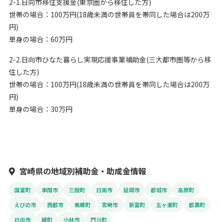
2-1.日向市移住支援金(東京圏から移住した方)
世帯の場合：100万円(18歳未満の世帯員を帯同した場合は200万
円)
単身の場合：60万円
2-2.日向市ひなた暮らし実現応援事業補助金(三大都市圏等から移
住した方)
世帯の場合：100万円(18歳未満の世帯員を帯同した場合は200万
円)
単身の場合：30万円
宮崎県の地域別補助金・助成金情報
国富町
串間市
三股町
日南市
延岡市
都城市
高原町
えびの市
西都市
美郷町
宮崎市
新富町
五ヶ瀬町
都農町
日向市
綾町
小林市
門川町