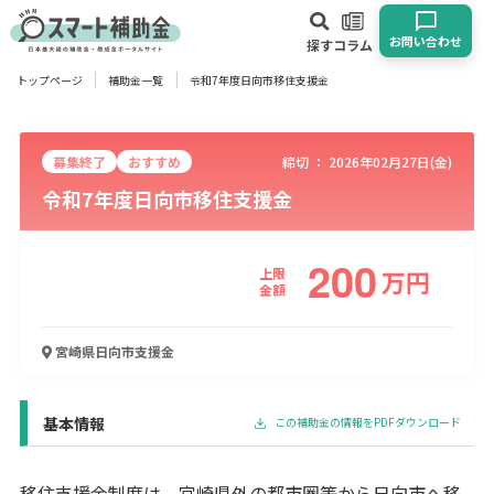
お問い合わせ
探す
コラム
トップページ
補助金一覧
令和7年度日向市移住支援金
対象
企業
団体
個人
その他
募集終了
おすすめ
締切 ：
2026年02月27日(金)
令和7年度日向市移住支援金
エリア
200
上限
万
円
金額
業種
宮崎県日向市
支援金
物流・運輸業
製造業
情報通信業
卸売･小売業
飲食業
建設･不動産業
サービス業
医療･福祉
農業･林業
漁業
宿泊･旅館業
その他
基本情報
この補助金の情報をPDFダウンロード
使い道
移住支援金制度は、宮崎県外の都市圏等から日向市へ移