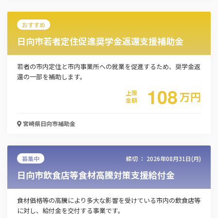
おすすめ
日向市若者定住促進奨学金返還支援補助金
この補助金の情報をPDFダウンロード
若者の市内定住と市内事業所への就業を促進するため、奨学金返
令和7年度日向市移住支援金
還の一部を補助します。
108
上限
万
円
金額
お名前
宮崎県日向市
補助金
会社名
募集中
締切 ：
2026年08月31日(月)
日向市飲食店等食材高騰対策支援給付金
メールアドレス
食材価格等の高騰により多大な影響を受けている市内の飲食店等
に対し、給付金を交付する事業です。