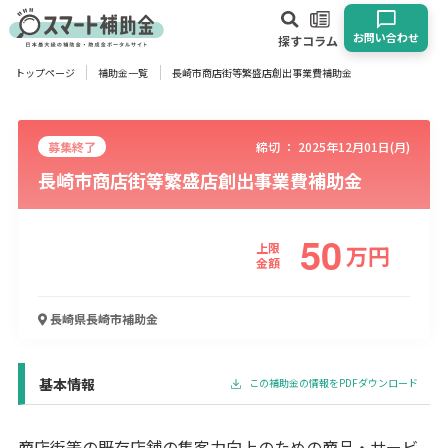
お問い合わせ
探す
コラム
トップページ
補助金一覧
長崎市商店街等繁盛店創出事業費補助金
対象
企業
団体
個人
その他
募集終了
締切 ：
2025年12月01日(月)
長崎市商店街等繁盛店創出事業費補助金
エリア
50
上限
万
円
金額
業種
長崎県長崎市
補助金
物流・運輸業
製造業
情報通信業
卸売･小売業
飲食業
建設･不動産業
サービス業
医療･福祉
農業･林業
漁業
宿泊･旅館業
その他
基本情報
この補助金の情報をPDFダウンロード
使い道
商店街等の既存店舗の集客力向上のための商品・サービ