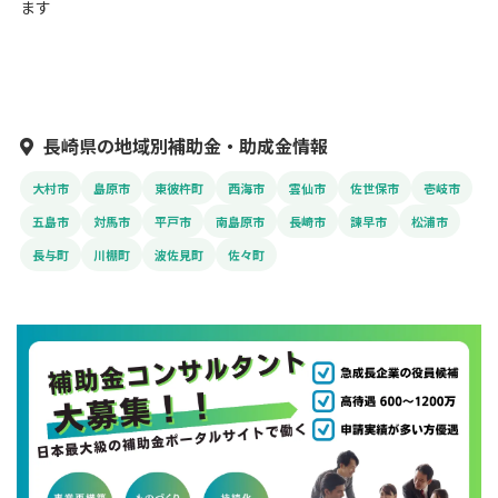
ます
長崎県の地域別補助金・助成金情報
大村市
島原市
東彼杵町
西海市
雲仙市
佐世保市
壱岐市
五島市
対馬市
平戸市
南島原市
長崎市
諫早市
松浦市
長与町
川棚町
波佐見町
佐々町