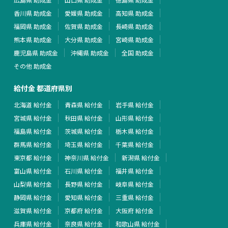
香川県 助成金
愛媛県 助成金
高知県 助成金
福岡県 助成金
佐賀県 助成金
長崎県 助成金
熊本県 助成金
大分県 助成金
宮崎県 助成金
鹿児島県 助成金
沖縄県 助成金
全国 助成金
その他 助成金
給付金 都道府県別
北海道 給付金
青森県 給付金
岩手県 給付金
宮城県 給付金
秋田県 給付金
山形県 給付金
福島県 給付金
茨城県 給付金
栃木県 給付金
群馬県 給付金
埼玉県 給付金
千葉県 給付金
東京都 給付金
神奈川県 給付金
新潟県 給付金
富山県 給付金
石川県 給付金
福井県 給付金
山梨県 給付金
長野県 給付金
岐阜県 給付金
静岡県 給付金
愛知県 給付金
三重県 給付金
滋賀県 給付金
京都府 給付金
大阪府 給付金
兵庫県 給付金
奈良県 給付金
和歌山県 給付金