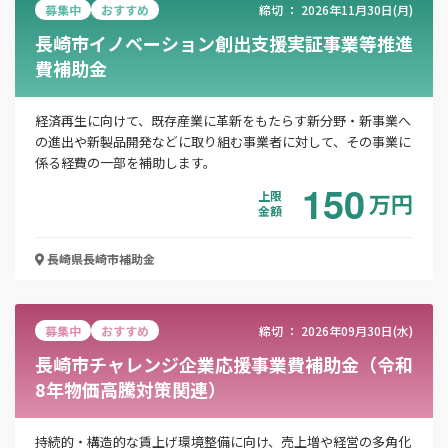
募集中
おすすめ
締切 ：
2026年11月30日(月)
「PDF資料ダウンロード」ボタンを押下した時点
長崎市イノベーション創出支援実証事業等推進
で本サービスの
利用規約
に同意したものとみなさ
費補助金
れます。
経済再生に向けて、既存産業に革新をもたらす新分野・新事業へ
の進出や新製品開発などに取り組む事業者に対して、その事業に
係る経費の一部を補助します。
150
上限
万
円
金額
長崎県長崎市
補助金
募集中
おすすめ
締切 ：
2026年09月30日(水)
長崎市チャレンジ企業応援事業費補助金（令和
8年物価高騰対策関連）
​持続的・構造的な賃上げ環境整備に向け、売上増や経営の多角化