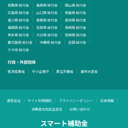
鳥取県 給付金
島根県 給付金
岡山県 給付金
広島県 給付金
山口県 給付金
徳島県 給付金
香川県 給付金
愛媛県 給付金
高知県 給付金
福岡県 給付金
佐賀県 給付金
長崎県 給付金
熊本県 給付金
大分県 給付金
宮崎県 給付金
鹿児島県 給付金
沖縄県 給付金
全国 給付金
その他 給付金
行政・外部団体
経済産業省
中小企業庁
厚生労働省
農林水産省
運営会社
サイト利用規約
プライバシーポリシー
広告掲載
消費者志向自主宣言
お問い合わせ
スマート補助金