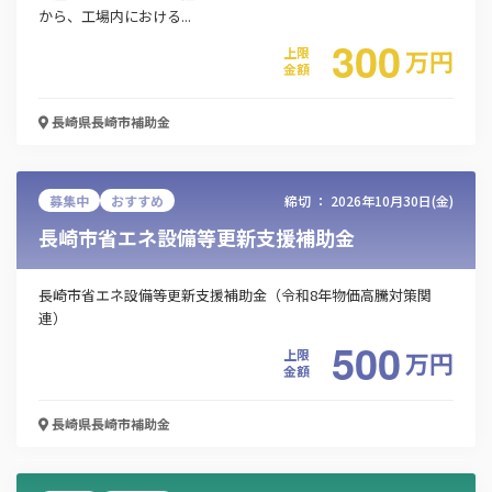
から、工場内における...
300
この補助金の情報をPDFダウンロード
上限
万
円
金額
長崎市商店街等繁盛店創出事業費補助金
長崎県長崎市
補助金
お名前
募集中
おすすめ
締切 ：
2026年10月30日(金)
長崎市省エネ設備等更新支援補助金
会社名
長崎市省エネ設備等更新支援補助金（令和8年物価高騰対策関
連）
メールアドレス
500
上限
万
円
金額
長崎県長崎市
補助金
電話番号