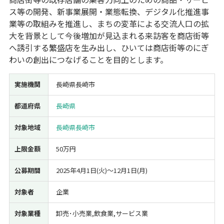
ス等の開発、新事業展開・業態転換、デジタル化推進事
経営改善・経営強化
販路拡大
海外展開
設備投資
IT導入
業等の取組みを推進し、まちの変革による交流人口の拡
人材採用・雇用
人材育成・福利厚生
特許・知的財産
大を背景として今後増加が見込まれる来訪客を商店街等
起業・創業
事業承継
災害・被災者支援
コロナ関連
へ誘引する繁盛店を生み出し、ひいては商店街等のにぎ
環境・省エネ
テレワーク
わいの創出につなげることを目的とします。
実施機関
長崎県長崎市
都道府県
長崎県
対象地域
長崎県長崎市
受付中のみ
上限金額
50万円
公募期間
2025年4月1日(火)〜12月1日(月)
検索
対象者
企業
対象業種
卸売･小売業,飲食業,サービス業