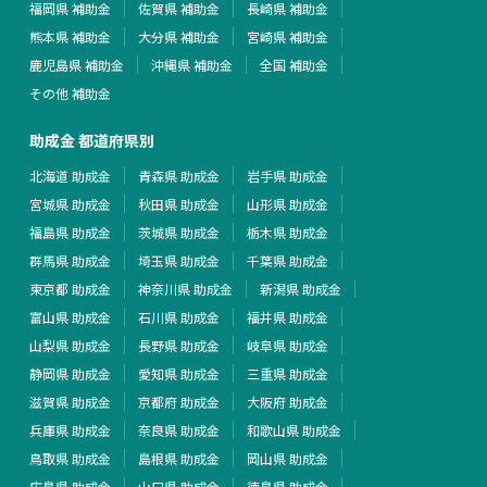
福岡県 補助金
佐賀県 補助金
長崎県 補助金
熊本県 補助金
大分県 補助金
宮崎県 補助金
鹿児島県 補助金
沖縄県 補助金
全国 補助金
その他 補助金
助成金 都道府県別
北海道 助成金
青森県 助成金
岩手県 助成金
宮城県 助成金
秋田県 助成金
山形県 助成金
福島県 助成金
茨城県 助成金
栃木県 助成金
群馬県 助成金
埼玉県 助成金
千葉県 助成金
東京都 助成金
神奈川県 助成金
新潟県 助成金
富山県 助成金
石川県 助成金
福井県 助成金
山梨県 助成金
長野県 助成金
岐阜県 助成金
静岡県 助成金
愛知県 助成金
三重県 助成金
滋賀県 助成金
京都府 助成金
大阪府 助成金
兵庫県 助成金
奈良県 助成金
和歌山県 助成金
鳥取県 助成金
島根県 助成金
岡山県 助成金
広島県 助成金
山口県 助成金
徳島県 助成金