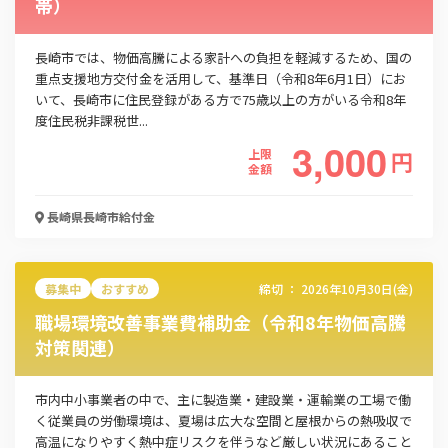
帯）
長崎市では、物価高騰による家計への負担を軽減するため、国の
重点支援地方交付金を活用して、基準日（令和8年6月1日）にお
いて、長崎市に住民登録がある方で75歳以上の方がいる令和8年
度住民税非課税世...
3,000
上限
円
金額
長崎県長崎市
給付金
募集中
おすすめ
締切 ：
2026年10月30日(金)
職場環境改善事業費補助金（令和8年物価高騰
対策関連）
市内中小事業者の中で、主に製造業・建設業・運輸業の工場で働
く従業員の労働環境は、夏場は広大な空間と屋根からの熱吸収で
高温になりやすく熱中症リスクを伴うなど厳しい状況にあること