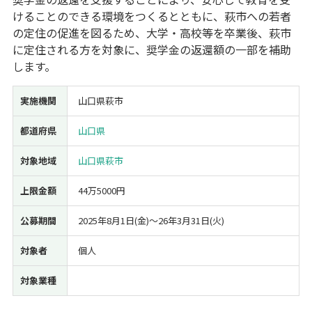
けることのできる環境をつくるとともに、萩市への若者
経営改善・経営強化
販路拡大
海外展開
設備投資
IT導入
の定住の促進を図るため、大学・高校等を卒業後、萩市
人材採用・雇用
人材育成・福利厚生
特許・知的財産
に定住される方を対象に、奨学金の返還額の一部を補助
起業・創業
事業承継
災害・被災者支援
コロナ関連
します。
環境・省エネ
テレワーク
実施機関
山口県萩市
都道府県
山口県
対象地域
山口県萩市
受付中のみ
上限金額
44万5000円
公募期間
2025年8月1日(金)〜26年3月31日(火)
検索
対象者
個人
対象業種