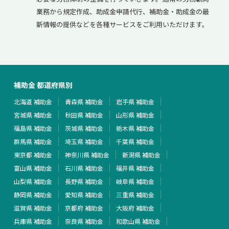
業務から規定作成、助成金申請代行、補助金・助成金の最
新情報の提供などを各種サービスをご利用いただけます。
補助金 都道府県別
北海道 補助金
青森県 補助金
岩手県 補助金
宮城県 補助金
秋田県 補助金
山形県 補助金
福島県 補助金
茨城県 補助金
栃木県 補助金
群馬県 補助金
埼玉県 補助金
千葉県 補助金
東京都 補助金
神奈川県 補助金
新潟県 補助金
富山県 補助金
石川県 補助金
福井県 補助金
山梨県 補助金
長野県 補助金
岐阜県 補助金
静岡県 補助金
愛知県 補助金
三重県 補助金
滋賀県 補助金
京都府 補助金
大阪府 補助金
兵庫県 補助金
奈良県 補助金
和歌山県 補助金