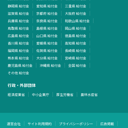
静岡県 給付金
愛知県 給付金
三重県 給付金
滋賀県 給付金
京都府 給付金
大阪府 給付金
兵庫県 給付金
奈良県 給付金
和歌山県 給付金
鳥取県 給付金
島根県 給付金
岡山県 給付金
広島県 給付金
山口県 給付金
徳島県 給付金
香川県 給付金
愛媛県 給付金
高知県 給付金
福岡県 給付金
佐賀県 給付金
長崎県 給付金
熊本県 給付金
大分県 給付金
宮崎県 給付金
鹿児島県 給付金
沖縄県 給付金
全国 給付金
その他 給付金
行政・外部団体
経済産業省
中小企業庁
厚生労働省
農林水産省
運営会社
サイト利用規約
プライバシーポリシー
広告掲載