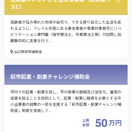
スC）
高齢者が住み慣れた地域や自宅で、できる限り自立した生活を送
れるように、フレイル状態にある要支援者や事業対象者宅にリハ
ビリテーション専門職（理学療法士、作業療法士等）が訪問し短
期集中的に支援を行う...
山口県萩市
補助金
萩市起業・創業チャレンジ補助金
市内での起業・創業を促し、市の産業の振興及び活性化、雇用の
促進を図ることを目的として、起業・創業に融資を必要とする中
小企業者の経費の一部を支援する「萩市起業・創業チャレンジ補
助金」制度を実施して...
50
上限
万
円
金額