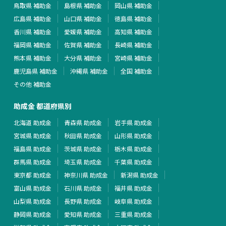
鳥取県 補助金
島根県 補助金
岡山県 補助金
広島県 補助金
山口県 補助金
徳島県 補助金
香川県 補助金
愛媛県 補助金
高知県 補助金
福岡県 補助金
佐賀県 補助金
長崎県 補助金
熊本県 補助金
大分県 補助金
宮崎県 補助金
鹿児島県 補助金
沖縄県 補助金
全国 補助金
その他 補助金
助成金 都道府県別
北海道 助成金
青森県 助成金
岩手県 助成金
宮城県 助成金
秋田県 助成金
山形県 助成金
福島県 助成金
茨城県 助成金
栃木県 助成金
群馬県 助成金
埼玉県 助成金
千葉県 助成金
東京都 助成金
神奈川県 助成金
新潟県 助成金
富山県 助成金
石川県 助成金
福井県 助成金
山梨県 助成金
長野県 助成金
岐阜県 助成金
静岡県 助成金
愛知県 助成金
三重県 助成金