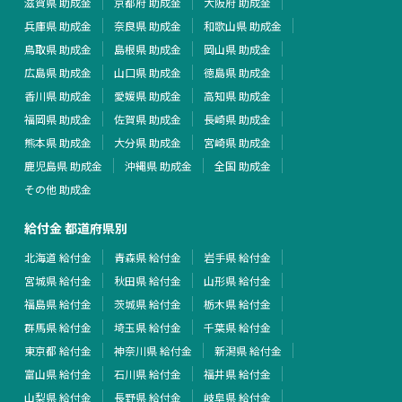
滋賀県 助成金
京都府 助成金
大阪府 助成金
兵庫県 助成金
奈良県 助成金
和歌山県 助成金
鳥取県 助成金
島根県 助成金
岡山県 助成金
広島県 助成金
山口県 助成金
徳島県 助成金
香川県 助成金
愛媛県 助成金
高知県 助成金
福岡県 助成金
佐賀県 助成金
長崎県 助成金
熊本県 助成金
大分県 助成金
宮崎県 助成金
鹿児島県 助成金
沖縄県 助成金
全国 助成金
その他 助成金
給付金 都道府県別
北海道 給付金
青森県 給付金
岩手県 給付金
宮城県 給付金
秋田県 給付金
山形県 給付金
福島県 給付金
茨城県 給付金
栃木県 給付金
群馬県 給付金
埼玉県 給付金
千葉県 給付金
東京都 給付金
神奈川県 給付金
新潟県 給付金
富山県 給付金
石川県 給付金
福井県 給付金
山梨県 給付金
長野県 給付金
岐阜県 給付金