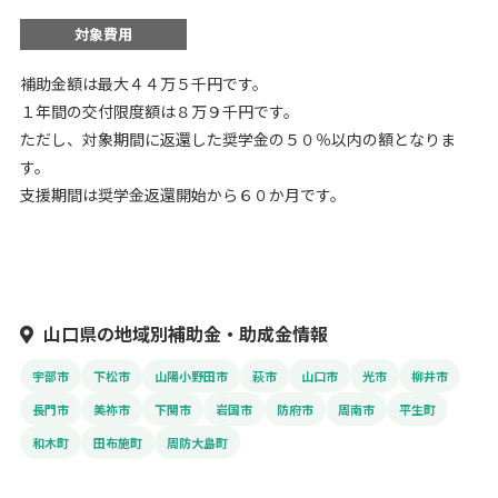
対象費用
補助金額は最大４４万５千円です。
１年間の交付限度額は８万９千円です。
ただし、対象期間に返還した奨学金の５０％以内の額となりま
す。
支援期間は奨学金返還開始から６０か月です。
山口県の地域別補助金・助成金情報
宇部市
下松市
山陽小野田市
萩市
山口市
光市
柳井市
長門市
美祢市
下関市
岩国市
防府市
周南市
平生町
和木町
田布施町
周防大島町