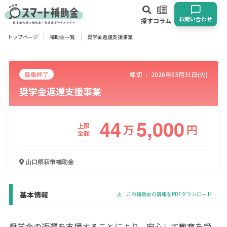
お問い合わせ
探す
コラム
トップページ
補助金一覧
奨学金返還支援事業
対象
企業
団体
個人
その他
募集終了
締切 ：
2026年03月31日(火)
奨学金返還支援事業
エリア
44
5,000
上限
万
円
金額
業種
山口県萩市
補助金
物流・運輸業
製造業
情報通信業
卸売･小売業
飲食業
建設･不動産業
サービス業
医療･福祉
農業･林業
漁業
宿泊･旅館業
その他
基本情報
この補助金の情報をPDFダウンロード
使い道
奨学金の返還を支援することにより、安心して教育を受