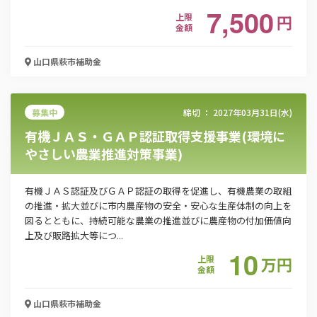
7,500
上限
円
金額
「PDF資料ダウンロード」ボタンを押下した時点
山口県萩市
補助金
で本サービスの
利用規約
に同意したものとみなさ
れます。
募集中
締切 ：
2027年03月31日(水)
有機ＪＡＳ・ＧＡＰ認証取得支援事業(環境に
やさしい農業推進対策事業)
有機ＪＡＳ認証及びＧＡＰ認証の取得を促進し、有機農業の取組
の推進・拡大並びに市内農産物の安全・安心な生産体制の向上を
図るとともに、持続可能な農業の推進並びに農産物の付加価値向
上及び販路拡大等につ...
10
上限
万
円
金額
山口県萩市
補助金