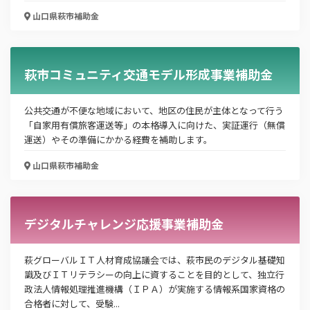
山口県萩市
補助金
この補助金の情報をPDFダウンロード
萩市コミュニティ交通モデル形成事業補助金
奨学金返還支援事業
公共交通が不便な地域において、地区の住民が主体となって行う
お名前
「自家用有償旅客運送等」の本格導入に向けた、実証運行（無償
運送）やその準備にかかる経費を補助します。
山口県萩市
補助金
会社名
デジタルチャレンジ応援事業補助金
メールアドレス
萩グローバルＩＴ人材育成協議会では、萩市民のデジタル基礎知
識及びＩＴリテラシーの向上に資することを目的として、独立行
政法人情報処理推進機構（ＩＰＡ）が実施する情報系国家資格の
合格者に対して、受験...
電話番号