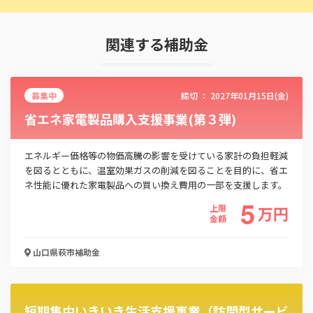
関連する補助金
募集中
締切 ：
2027年01月15日(金)
省エネ家電製品購入支援事業(第３弾)
エネルギー価格等の物価高騰の影響を受けている家計の負担軽減
を図るとともに、温室効果ガスの削減を図ることを目的に、省エ
ネ性能に優れた家電製品への買い換え費用の一部を支援します。
5
上限
万
円
金額
山口県萩市
補助金
短期集中いきいき生活支援事業（訪問型サービ