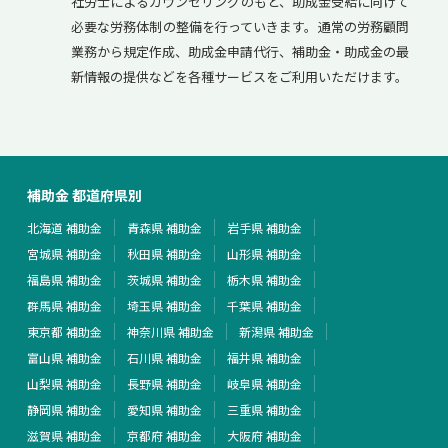
社労士によるカウンセリングのもと、助成金受給に向けて
必要な労務体制の整備を行っていきます。通常の労務顧問
業務から規定作成、助成金申請代行、補助金・助成金の最
新情報の提供などを各種サービスをご利用いただけます。
補助金 都道府県別
北海道 補助金
青森県 補助金
岩手県 補助金
宮城県 補助金
秋田県 補助金
山形県 補助金
福島県 補助金
茨城県 補助金
栃木県 補助金
群馬県 補助金
埼玉県 補助金
千葉県 補助金
東京都 補助金
神奈川県 補助金
新潟県 補助金
富山県 補助金
石川県 補助金
福井県 補助金
山梨県 補助金
長野県 補助金
岐阜県 補助金
静岡県 補助金
愛知県 補助金
三重県 補助金
滋賀県 補助金
京都府 補助金
大阪府 補助金