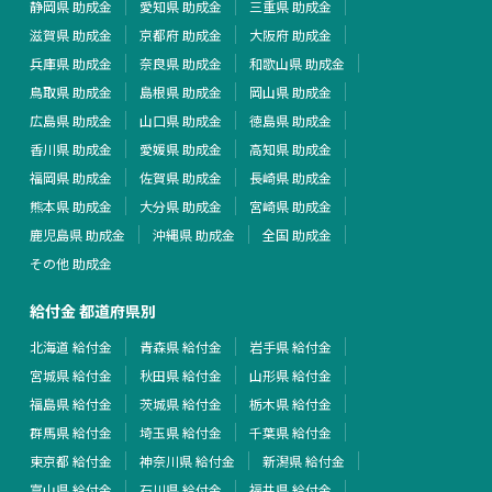
静岡県 助成金
愛知県 助成金
三重県 助成金
滋賀県 助成金
京都府 助成金
大阪府 助成金
兵庫県 助成金
奈良県 助成金
和歌山県 助成金
鳥取県 助成金
島根県 助成金
岡山県 助成金
広島県 助成金
山口県 助成金
徳島県 助成金
香川県 助成金
愛媛県 助成金
高知県 助成金
福岡県 助成金
佐賀県 助成金
長崎県 助成金
熊本県 助成金
大分県 助成金
宮崎県 助成金
鹿児島県 助成金
沖縄県 助成金
全国 助成金
その他 助成金
給付金 都道府県別
北海道 給付金
青森県 給付金
岩手県 給付金
宮城県 給付金
秋田県 給付金
山形県 給付金
福島県 給付金
茨城県 給付金
栃木県 給付金
群馬県 給付金
埼玉県 給付金
千葉県 給付金
東京都 給付金
神奈川県 給付金
新潟県 給付金
富山県 給付金
石川県 給付金
福井県 給付金