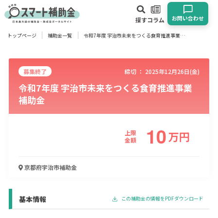
お問い合わせ
探す
コラム
トップページ
補助金一覧
令和7年度 宇治市未来をつくる食育推進事業補助金
対象
企業
団体
個人
その他
募集終了
締切 ：
2025年12月26日(金)
令和7年度 宇治市未来をつくる食育推進事業
エリア
補助金
10
上限
万
円
業種
金額
物流・運輸業
製造業
情報通信業
卸売･小売業
飲食業
京都府宇治市
補助金
建設･不動産業
サービス業
医療･福祉
農業･林業
漁業
宿泊･旅館業
その他
基本情報
この補助金の情報をPDFダウンロード
使い道