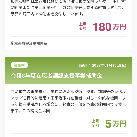
創業初期の経営安定化及び地域の活性化等を図るため、市内で新
電話番号
規創業または第二創業を行う方の創業等に要する経費に対して、
予算の範囲内で補助金を交付しています。
180
上限
万
円
金額
「PDF資料ダウンロード」ボタンを押下した時点
で本サービスの
利用規約
に同意したものとみなさ
京都府宇治市
補助金
れます。
募集中
締切 ：
2027年01月29日(金)
令和8年度在職者訓練支援事業補助金
宇治市内の事業者が、業務に必要な技術、技能、知識等のレベル
アップを目的に雇用する宇治市内在職者に対して公的な機関によ
る訓練を受講させる場合に、経費の一部を予算の範囲内で支援し
ます。この補助金は国...
5
上限
万
円
金額