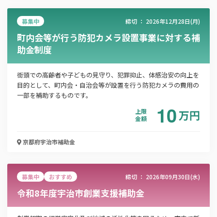
募集中
締切 ：
2026年12月28日(月)
町内会等が行う防犯カメラ設置事業に対する補
この補助金の情報をPDFダウンロード
助金制度
令和7年度 宇治市未来をつくる食育推進事業補助
金
街頭での高齢者や子どもの見守り、犯罪抑止、体感治安の向上を
目的として、町内会・自治会等が設置を行う防犯カメラの費用の
一部を補助するものです。
お名前
10
上限
万
円
金額
会社名
京都府宇治市
補助金
募集中
おすすめ
締切 ：
2026年09月30日(水)
メールアドレス
令和8年度宇治市創業支援補助金