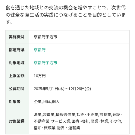
食を通じた地域との交流の機会を増やすことで、次世代
経営改善・経営強化
販路拡大
海外展開
設備投資
IT導入
の健全な食生活の実践につなげることを目的としていま
人材採用・雇用
人材育成・福利厚生
特許・知的財産
す。
起業・創業
事業承継
災害・被災者支援
コロナ関連
環境・省エネ
テレワーク
実施機関
京都府宇治市
都道府県
京都府
対象地域
京都府宇治市
上限金額
10万円
受付中のみ
公募期間
2025年5月1日(木)〜12月26日(金)
対象者
企業,団体,個人
検索
漁業,製造業,情報通信業,卸売･小売業,飲食業,建設･
対象業種
不動産業,サービス業,医療･福祉,農業･林業,その他,
宿泊･旅館業,物流・運輸業