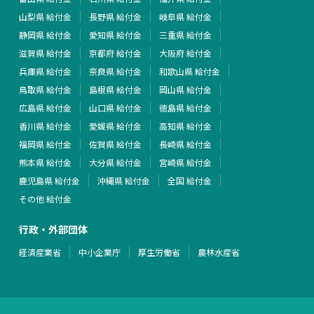
山梨県 給付金
長野県 給付金
岐阜県 給付金
静岡県 給付金
愛知県 給付金
三重県 給付金
滋賀県 給付金
京都府 給付金
大阪府 給付金
兵庫県 給付金
奈良県 給付金
和歌山県 給付金
鳥取県 給付金
島根県 給付金
岡山県 給付金
広島県 給付金
山口県 給付金
徳島県 給付金
香川県 給付金
愛媛県 給付金
高知県 給付金
福岡県 給付金
佐賀県 給付金
長崎県 給付金
熊本県 給付金
大分県 給付金
宮崎県 給付金
鹿児島県 給付金
沖縄県 給付金
全国 給付金
その他 給付金
行政・外部団体
経済産業省
中小企業庁
厚生労働省
農林水産省