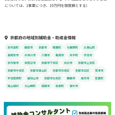
については、1事業につき、10万円を限度額とする）
京都府の地域別補助金・助成金情報
京丹波町
綾部市
京都市
精華町
与謝野町
久御山町
長岡京市
木津川市
八幡市
亀岡市
井手町
宇治市
京丹後市
京田辺市
京都市下京区
向日市
京都市上京区
京都市中京区
京都市東山区
京都市伏見区
京都市北区
宮津市
宇治田原町
福知山市
京都市右京区
舞鶴市
南丹市
笠置町
南山城村
大山崎町
城陽市
和束町
東中市