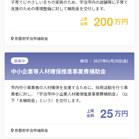
子育てにやさしいまちの実現のため、宇治市内の店舗等に子育て
支援のための環境整備に対して補助金を交付します。
200
上限
万
円
金額
京都府宇治市
補助金
募集中
締切 ：
2027年01月29日(金)
中小企業等人材確保推進事業費補助金
市内中小事業者の人材確保を支援するために、採用活動を行う事
業者に対し、「宇治市中小企業人材確保推進事業費補助金」（以
下「本補助金」という）を交付します。
25
上限
万
円
金額
京都府宇治市
補助金