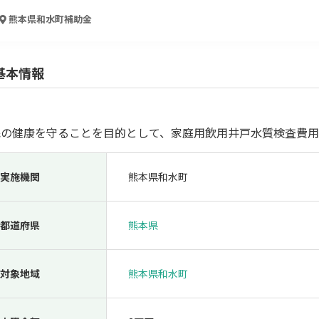
人材採用・雇用
人材育成・福利厚生
特許・知的財産
起業・創業
熊本県和水町
補助金
基本情報
民の健康を守ることを目的として、家庭用飲用井戸水質検査費用
実施機関
熊本県和水町
検索
都道府県
熊本県
対象地域
熊本県和水町