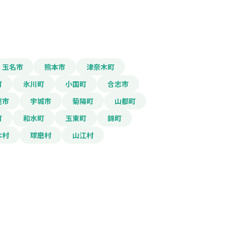
玉名市
熊本市
津奈木町
報をPDFダウンロード
町
氷川町
小国町
合志市
鹿市
宇城市
菊陽町
山都町
査補助金
町
和水町
玉東町
錦町
木村
球磨村
山江村