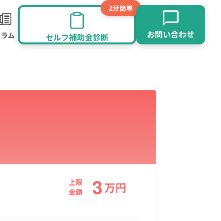
2分簡単
お問い合わせ
コラム
セルフ補助金診断
3
旅館業
その他
上限
万
円
金額