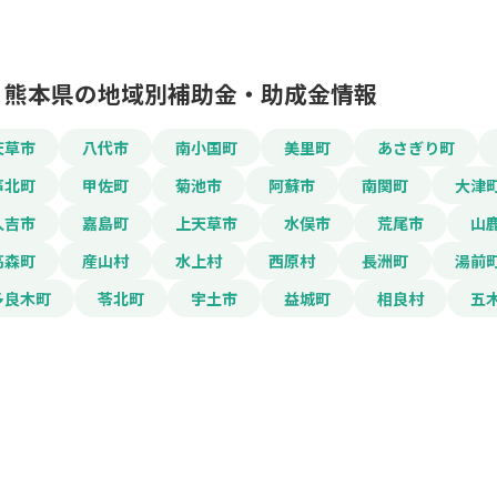
熊本県の地域別補助金・助成金情報
天草市
八代市
南小国町
美里町
あさぎり町
この補助金の情
芦北町
甲佐町
菊池市
阿蘇市
南関町
大津
人吉市
嘉島町
上天草市
水俣市
荒尾市
山
家庭用飲用水水質検
高森町
産山村
水上村
西原村
長洲町
湯前
お名前
多良木町
苓北町
宇土市
益城町
相良村
五
会社名
メールアドレス