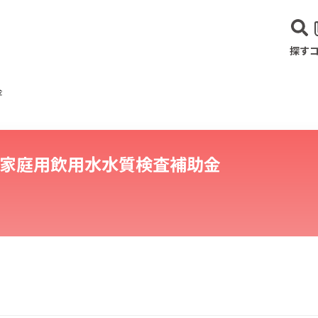
探す
金
家庭用飲用水水質検査補助金
建設･不動産業
サービス業
医療･福祉
農業･林業
漁業
宿泊･