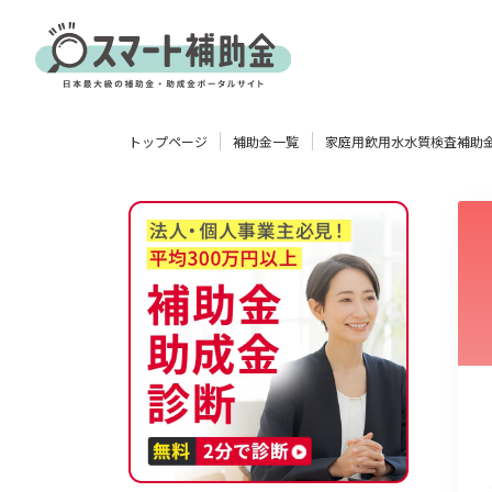
対象
トップページ
補助金一覧
家庭用飲用水水質検査補助
企業
団体
個人
その他
エリア
業種
物流・運輸業
製造業
情報通信業
卸売･小売業
飲食業
使い道