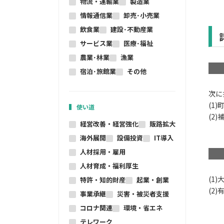
物流・運輸業
製造業
情報通信業
卸売･小売業
飲食業
建設･不動産業
サービス業
医療･福祉
農業･林業
漁業
宿泊･旅館業
その他
次に
(1
使い道
(2
経営改善・経営強化
販路拡大
海外展開
設備投資
IT導入
人材採用・雇用
人材育成・福利厚生
(1
特許・知的財産
起業・創業
(2
事業承継
災害・被災者支援
コロナ関連
環境・省エネ
テレワーク