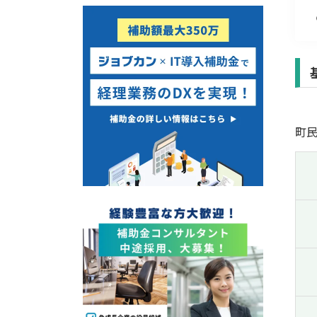
経営改善・経営強化
販路拡大
海外展開
設備投資
IT導入
テレワーク
町
受付中のみ