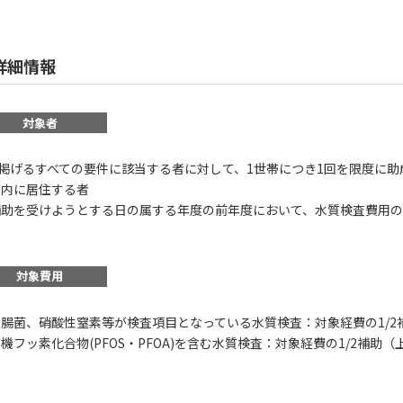
詳細情報
対象者
掲げるすべての要件に該当する者に対して、1世帯につき1回を限度に助
)町内に居住する者
)補助を受けようとする日の属する年度の前年度において、水質検査費用
対象費用
)大腸菌、硝酸性窒素等が検査項目となっている水質検査：対象経費の1/2補
)有機フッ素化合物(PFOS・PFOA)を含む水質検査：対象経費の1/2補助（上