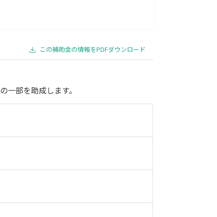
事業承継
災害・被災者支援
コロナ関連
環境・省エネ
この補助金の情報をPDFダウンロード
の一部を助成します。