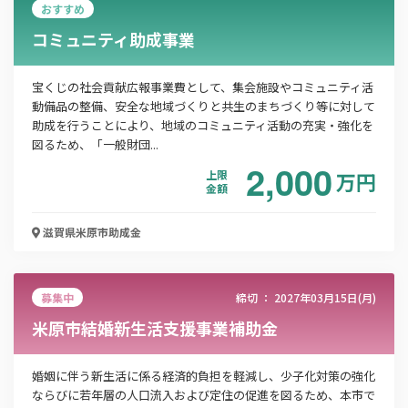
おすすめ
コミュニティ助成事業
この補助金の情報をPDFダウンロード
宝くじの社会貢献広報事業費として、集会施設やコミュニティ活
動備品の整備、安全な地域づくりと共生のまちづくり等に対して
コミュニティ助成事業
助成を行うことにより、地域のコミュニティ活動の充実・強化を
図るため、「一般財団...
お名前
2,000
上限
万
円
金額
滋賀県米原市
助成金
会社名
募集中
締切 ：
2027年03月15日(月)
メールアドレス
米原市結婚新生活支援事業補助金
婚姻に伴う新生活に係る経済的負担を軽減し、少子化対策の強化
ならびに若年層の人口流入および定住の促進を図るため、本市で
電話番号