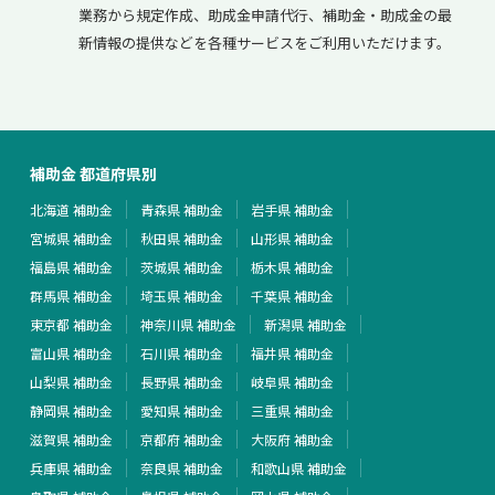
業務から規定作成、助成金申請代行、補助金・助成金の最
新情報の提供などを各種サービスをご利用いただけます。
補助金 都道府県別
北海道 補助金
青森県 補助金
岩手県 補助金
宮城県 補助金
秋田県 補助金
山形県 補助金
福島県 補助金
茨城県 補助金
栃木県 補助金
群馬県 補助金
埼玉県 補助金
千葉県 補助金
東京都 補助金
神奈川県 補助金
新潟県 補助金
富山県 補助金
石川県 補助金
福井県 補助金
山梨県 補助金
長野県 補助金
岐阜県 補助金
静岡県 補助金
愛知県 補助金
三重県 補助金
滋賀県 補助金
京都府 補助金
大阪府 補助金
兵庫県 補助金
奈良県 補助金
和歌山県 補助金