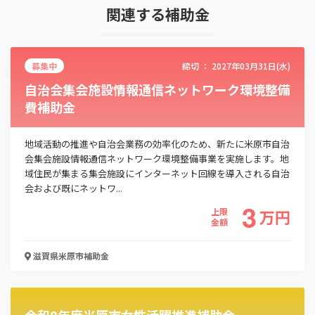
関連する補助金
募集中
締切 ：
2027年03月31日(水)
自治会集会施設情報通信ネットワーク環境整備
費補助金
地域活動の推進や自治会業務の効率化のため、新たに米原市自治
会集会施設情報通信ネットワーク環境整備事業を実施します。地
域住民が集まる集会施設にインターネット回線を導入される自治
会および既にネットワ...
3
上限
万
円
金額
滋賀県米原市
補助金
令和8年度米原市女性活躍推進補助金