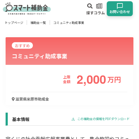
お問い合わせ
探す
コラム
トップページ
補助金一覧
コミュニティ助成事業
対象
企業
団体
個人
その他
おすすめ
コミュニティ助成事業
エリア
2,000
上限
万
円
金額
業種
滋賀県米原市
助成金
物流・運輸業
製造業
情報通信業
卸売･小売業
飲食業
建設･不動産業
サービス業
医療･福祉
農業･林業
漁業
宿泊･旅館業
その他
基本情報
この補助金の情報をPDFダウンロード
使い道
宝くじの社会貢献広報事業費として、集会施設やコミュ