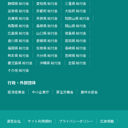
静岡県 給付金
愛知県 給付金
三重県 給付金
滋賀県 給付金
京都府 給付金
大阪府 給付金
兵庫県 給付金
奈良県 給付金
和歌山県 給付金
鳥取県 給付金
島根県 給付金
岡山県 給付金
広島県 給付金
山口県 給付金
徳島県 給付金
香川県 給付金
愛媛県 給付金
高知県 給付金
福岡県 給付金
佐賀県 給付金
長崎県 給付金
熊本県 給付金
大分県 給付金
宮崎県 給付金
鹿児島県 給付金
沖縄県 給付金
全国 給付金
その他 給付金
行政・外部団体
経済産業省
中小企業庁
厚生労働省
農林水産省
運営会社
サイト利用規約
プライバシーポリシー
広告掲載