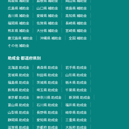
鳥取県 補助金
島根県 補助金
岡山県 補助金
広島県 補助金
山口県 補助金
徳島県 補助金
香川県 補助金
愛媛県 補助金
高知県 補助金
福岡県 補助金
佐賀県 補助金
長崎県 補助金
熊本県 補助金
大分県 補助金
宮崎県 補助金
鹿児島県 補助金
沖縄県 補助金
全国 補助金
その他 補助金
助成金 都道府県別
北海道 助成金
青森県 助成金
岩手県 助成金
宮城県 助成金
秋田県 助成金
山形県 助成金
福島県 助成金
茨城県 助成金
栃木県 助成金
群馬県 助成金
埼玉県 助成金
千葉県 助成金
東京都 助成金
神奈川県 助成金
新潟県 助成金
富山県 助成金
石川県 助成金
福井県 助成金
山梨県 助成金
長野県 助成金
岐阜県 助成金
静岡県 助成金
愛知県 助成金
三重県 助成金
滋賀県 助成金
京都府 助成金
大阪府 助成金