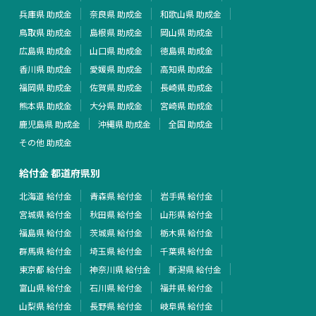
兵庫県 助成金
奈良県 助成金
和歌山県 助成金
鳥取県 助成金
島根県 助成金
岡山県 助成金
広島県 助成金
山口県 助成金
徳島県 助成金
香川県 助成金
愛媛県 助成金
高知県 助成金
福岡県 助成金
佐賀県 助成金
長崎県 助成金
熊本県 助成金
大分県 助成金
宮崎県 助成金
鹿児島県 助成金
沖縄県 助成金
全国 助成金
その他 助成金
給付金 都道府県別
北海道 給付金
青森県 給付金
岩手県 給付金
宮城県 給付金
秋田県 給付金
山形県 給付金
福島県 給付金
茨城県 給付金
栃木県 給付金
群馬県 給付金
埼玉県 給付金
千葉県 給付金
東京都 給付金
神奈川県 給付金
新潟県 給付金
富山県 給付金
石川県 給付金
福井県 給付金
山梨県 給付金
長野県 給付金
岐阜県 給付金