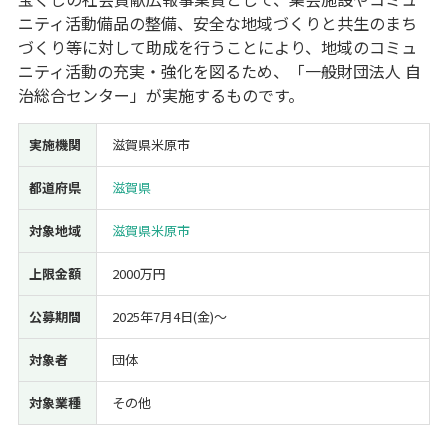
ニティ活動備品の整備、安全な地域づくりと共生のまち
経営改善・経営強化
販路拡大
海外展開
設備投資
IT導入
づくり等に対して助成を行うことにより、地域のコミュ
人材採用・雇用
人材育成・福利厚生
特許・知的財産
ニティ活動の充実・強化を図るため、「一般財団法人 自
起業・創業
事業承継
災害・被災者支援
コロナ関連
治総合センター」が実施するものです。
環境・省エネ
テレワーク
実施機関
滋賀県米原市
都道府県
滋賀県
対象地域
滋賀県米原市
受付中のみ
上限金額
2000万円
公募期間
2025年7月4日(金)〜
検索
対象者
団体
対象業種
その他