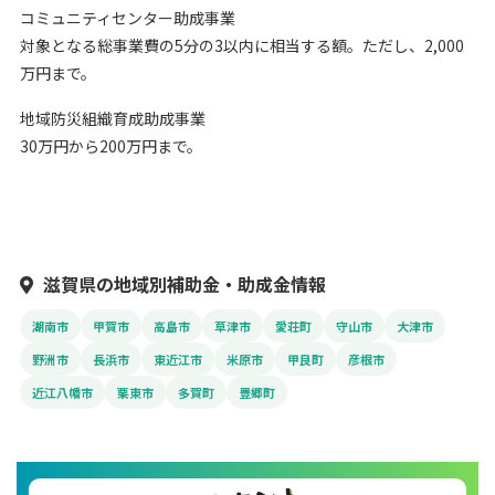
コミュニティセンター助成事業
対象となる総事業費の5分の3以内に相当する額。ただし、2,000
万円まで。
地域防災組織育成助成事業
30万円から200万円まで。
滋賀県の地域別補助金・助成金情報
湖南市
甲賀市
高島市
草津市
愛荘町
守山市
大津市
野洲市
長浜市
東近江市
米原市
甲良町
彦根市
近江八幡市
栗東市
多賀町
豊郷町