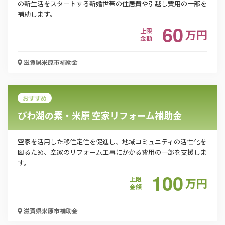
の新生活をスタートする新婚世帯の住居費や引越し費用の一部を
補助します。
60
上限
万
円
「PDF資料ダウンロード」ボタンを押下した時点
金額
で本サービスの
利用規約
に同意したものとみなさ
れます。
滋賀県米原市
補助金
おすすめ
びわ湖の素・米原 空家リフォーム補助金
空家を活用した移住定住を促進し、地域コミュニティの活性化を
図るため、空家のリフォーム工事にかかる費用の一部を支援しま
す。
100
上限
万
円
金額
滋賀県米原市
補助金