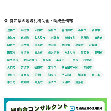
愛知県の地域別補助金・助成金情報
豊橋市
半田市
大府市
蒲郡市
春日井市
小牧市
新城市
東海市
東浦町
名古屋市
刈谷市
南知多町
扶桑町
日進市
岡崎市
瀬戸市
津島市
豊山町
豊田市
弥富市
設楽町
田原市
高浜市
岩倉市
長久手市
みよし市
愛西市
豊明市
尾張旭市
北名古屋市
知多市
あま市
一宮市
稲沢市
大口町
安城市
碧南市
常滑市
名古屋市中区
西尾市
豊川市
江南市
武豊町
知立市
阿久比町
蟹江町
犬山市
幸田町
東郷町
美浜町
清須市
大治町
飛島村