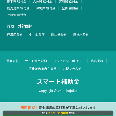
熊本県 給付金
大分県 給付金
宮崎県 給付金
鹿児島県 給付金
沖縄県 給付金
全国 給付金
その他 給付金
行政・外部団体
経済産業省
中小企業庁
厚生労働省
農林水産省
運営会社
サイト利用規約
プライバシーポリシー
広告掲載
消費者志向自主宣言
お問い合わせ
スマート補助金
Copyright © smart hojokin
無料相談！
資金調達の専門家が丁寧に対応します
ピッタリの補助金
自社に
を診断