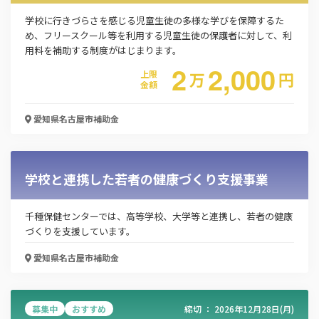
学校に行きづらさを感じる児童生徒の多様な学びを保障するた
め、フリースクール等を利用する児童生徒の保護者に対して、利
用料を補助する制度がはじまります。
2
2,000
上限
万
円
金額
愛知県名古屋市
補助金
この補助金の情報をPDFダウンロード
学校と連携した若者の健康づくり支援事業
外国人高齢者給付金
お名前
千種保健センターでは、高等学校、大学等と連携し、若者の健康
づくりを支援しています。
愛知県名古屋市
補助金
会社名
募集中
おすすめ
締切 ：
2026年12月28日(月)