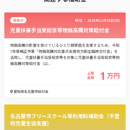
募集中
締切 ：
2026年11月30日(月)
児童扶養手当受給世帯物価高騰対策給付金
物価高騰の影響を受けているひとり親家庭を支援するため、令和
7年度補正予算「物価高騰対応重点支援地方創生臨時交付金」を
活用し、児童扶養手当受給世帯を対象に児童扶養手当受給世帯物
価高騰対策給付金（以...
1
上限
万
円
金額
愛知県名古屋市
給付金
名古屋市フリースクール等利用料補助金（不登
校児童生徒支援）