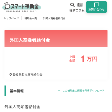
お問い合わせ
探す
コラム
トップページ
補助金一覧
外国人高齢者給付金
対象
企業
団体
個人
その他
外国人高齢者給付金
エリア
1
上限
万
円
金額
業種
愛知県名古屋市
給付金
物流・運輸業
製造業
情報通信業
卸売･小売業
飲食業
建設･不動産業
サービス業
医療･福祉
農業･林業
漁業
基本情報
この補助金の情報をPDFダウンロード
宿泊･旅館業
その他
外国人高齢者給付金
使い道