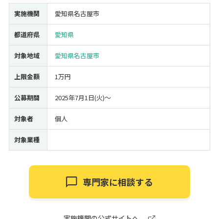
実施機関
愛知県名古屋市
経営改善・経営強化
販路拡大
海外展開
設備投資
IT導入
人材採用・雇用
人材育成・福利厚生
特許・知的財産
都道府県
愛知県
起業・創業
事業承継
災害・被災者支援
コロナ関連
環境・省エネ
テレワーク
対象地域
愛知県名古屋市
上限金額
1万円
公募期間
2025年7月1日(火)〜
対象者
個人
受付中のみ
対象業種
検索
専門家に相談する
実施機関の公式サイトへ