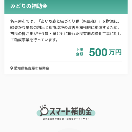
みどりの補助金
メールアドレス
名古屋市では、「あいち森と緑づくり税（県民税）」を財源に、
緑豊かな景観の創出と都市環境の改善を積極的に推進するため、
市民の皆さまが行う質・量ともに優れた民有地の緑化工事に対し
電話番号
て助成事業を行っています。
500
上限
万
円
金額
「PDF資料ダウンロード」ボタンを押下した時点
で本サービスの
利用規約
に同意したものとみなさ
愛知県名古屋市
補助金
れます。