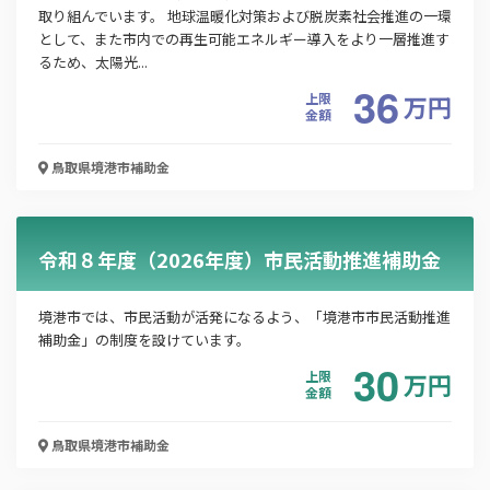
取り組んでいます。 地球温暖化対策および脱炭素社会推進の一環
太陽光発電システムの設置に補助金
として、また市内での再生可能エネルギー導入をより一層推進す
るため、太陽光...
お名前
36
上限
万
円
金額
鳥取県境港市
補助金
会社名
令和８年度（2026年度）市民活動推進補助金
メールアドレス
境港市では、市民活動が活発になるよう、「境港市市民活動推進
補助金」の制度を設けています。
電話番号
30
上限
万
円
金額
鳥取県境港市
補助金
「PDF資料ダウンロード」ボタンを押下した時点
で本サービスの
利用規約
に同意したものとみなさ