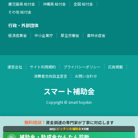
鹿児島県 給付金
沖縄県 給付金
全国 給付金
その他 給付金
行政・外部団体
経済産業省
中小企業庁
厚生労働省
農林水産省
運営会社
サイト利用規約
プライバシーポリシー
広告掲載
消費者志向自主宣言
お問い合わせ
スマート補助金
Copyright © smart hojokin
無料相談！
資金調達の専門家が丁寧に対応します
ピッタリの補助金
自社に
を診断
補助金・助成金かんたん診断