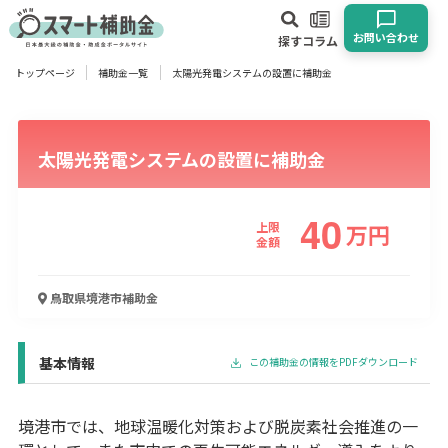
お問い合わせ
探す
コラム
トップページ
補助金一覧
太陽光発電システムの設置に補助金
対象
企業
団体
個人
その他
太陽光発電システムの設置に補助金
エリア
40
上限
万
円
金額
業種
鳥取県境港市
補助金
物流・運輸業
製造業
情報通信業
卸売･小売業
飲食業
建設･不動産業
サービス業
医療･福祉
農業･林業
漁業
基本情報
この補助金の情報をPDFダウンロード
宿泊･旅館業
その他
境港市では、地球温暖化対策および脱炭素社会推進の一
使い道