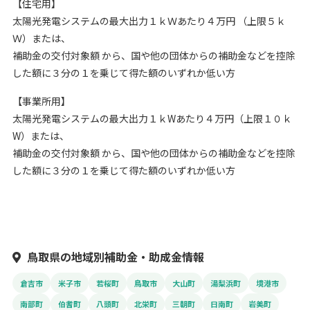
【住宅用】
太陽光発電システムの最大出力１ｋＷあたり４万円 （上限５ｋ
Ｗ）または、
補助金の交付対象額 から、国や他の団体からの補助金などを控除
した額に３分の１を乗じて得た額のいずれか低い方
【事業所用】
太陽光発電システムの最大出力１ｋWあたり４万円（上限１０ｋ
W）または、
補助金の交付対象額 から、国や他の団体からの補助金などを控除
した額に３分の１を乗じて得た額のいずれか低い方
鳥取県の地域別補助金・助成金情報
倉吉市
米子市
若桜町
鳥取市
大山町
湯梨浜町
境港市
南部町
伯耆町
八頭町
北栄町
三朝町
日南町
岩美町