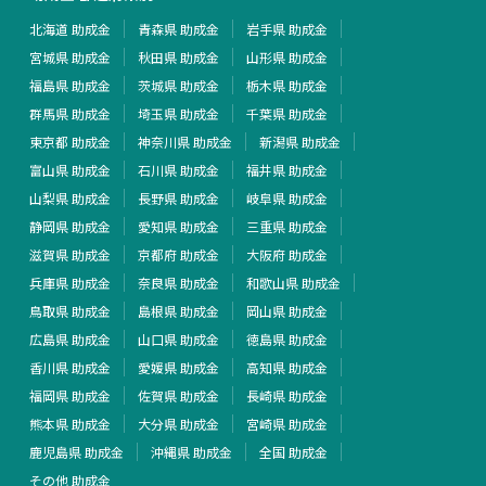
北海道 助成金
青森県 助成金
岩手県 助成金
宮城県 助成金
秋田県 助成金
山形県 助成金
福島県 助成金
茨城県 助成金
栃木県 助成金
群馬県 助成金
埼玉県 助成金
千葉県 助成金
東京都 助成金
神奈川県 助成金
新潟県 助成金
富山県 助成金
石川県 助成金
福井県 助成金
山梨県 助成金
長野県 助成金
岐阜県 助成金
静岡県 助成金
愛知県 助成金
三重県 助成金
滋賀県 助成金
京都府 助成金
大阪府 助成金
兵庫県 助成金
奈良県 助成金
和歌山県 助成金
鳥取県 助成金
島根県 助成金
岡山県 助成金
広島県 助成金
山口県 助成金
徳島県 助成金
香川県 助成金
愛媛県 助成金
高知県 助成金
福岡県 助成金
佐賀県 助成金
長崎県 助成金
熊本県 助成金
大分県 助成金
宮崎県 助成金
鹿児島県 助成金
沖縄県 助成金
全国 助成金
その他 助成金