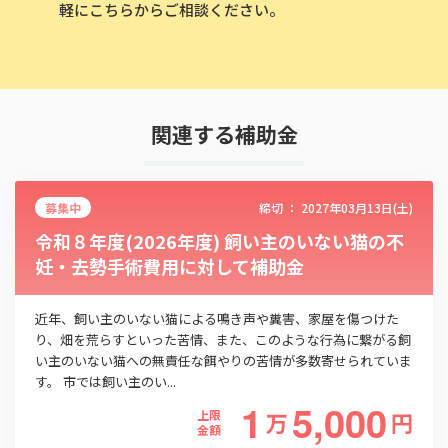
軽にこちらからご相談ください。
関連する補助金
募集中
締切 ：
2027年03月13日(土)
令和８年度(2026年度) 飼い主のいない猫の不
妊・去勢手術費用に対して補助金
近年、飼い主のいない猫による鳴き声や糞害、家屋を傷つけた
り、畑を荒らすといった苦情、また、このような行為に繋がる飼
い主のいない猫への無責任な餌やりの苦情が多数寄せられていま
す。 市では飼い主のい...
1
5,000
上限
万
円
金額