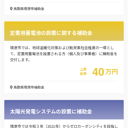
鳥取県境港市
補助金
定置用蓄電池の設置に関する補助金
境港市では、地球温暖化対策および脱炭素社会推進の一環とし
て、定置用蓄電池を設置される方（個人及び事業者）に補助金を
交付します。
40
上限
万
円
金額
鳥取県境港市
補助金
太陽光発電システムの設置に補助金
この補助金の情報をPDFダウンロード
境港市では令和３年（2021年）からゼロカーボンシティを目指し