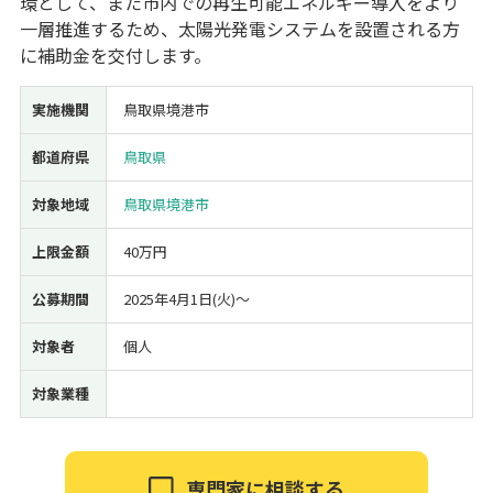
環として、また市内での再生可能エネルギー導入をより
一層推進するため、太陽光発電システムを設置される方
経営改善・経営強化
販路拡大
海外展開
設備投資
IT導入
に補助金を交付します。
人材採用・雇用
人材育成・福利厚生
特許・知的財産
起業・創業
事業承継
災害・被災者支援
コロナ関連
実施機関
鳥取県境港市
環境・省エネ
テレワーク
都道府県
鳥取県
対象地域
鳥取県境港市
上限金額
40万円
受付中のみ
公募期間
2025年4月1日(火)〜
対象者
個人
対象業種
検索
専門家に相談する