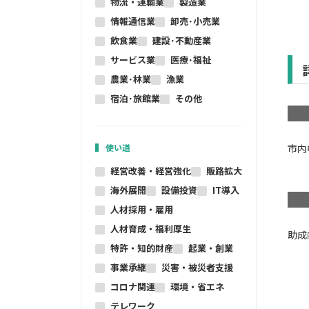
物流・運輸業
製造業
情報通信業
卸売･小売業
飲食業
建設･不動産業
サービス業
医療･福祉
農業･林業
漁業
宿泊･旅館業
その他
使い道
市内
経営改善・経営強化
販路拡大
海外展開
設備投資
IT導入
人材採用・雇用
人材育成・福利厚生
助成
特許・知的財産
起業・創業
事業承継
災害・被災者支援
コロナ関連
環境・省エネ
テレワーク