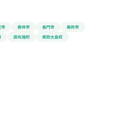
光市
柳井市
長門市
美祢市
町
田布施町
周防大島町
報をPDFダウンロード
門家派遣・助成金