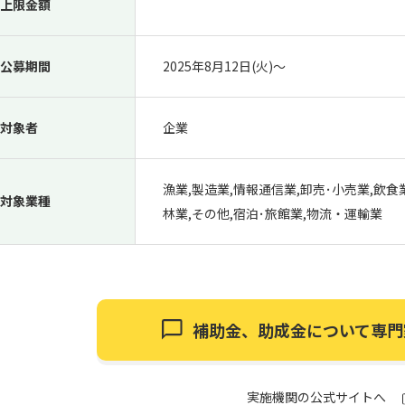
上限金額
公募期間
2025年8月12日(火)〜
対象者
企業
漁業,製造業,情報通信業,卸売･小売業,飲食
対象業種
林業,その他,宿泊･旅館業,物流・運輸業
補助金、助成金について
専門
実施機関の公式サイトへ