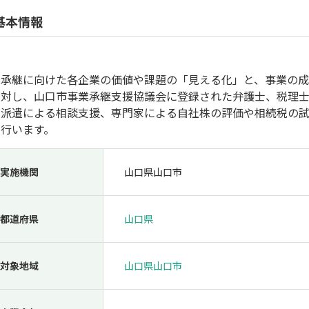
人材採用・雇用
人材育成・福利厚生
特許・知的財産
起業・創業
基本情報
業承継に向けた各企業の価値や課題の「見える化」と、事業の
に対し、山口市事業承継支援協議会に登録された弁護士、税理
家派遣による相談支援、専門家による自社株の評価や相続税の
を行います。
実施機関
山口県山口市
検索
都道府県
山口県
対象地域
山口県山口市