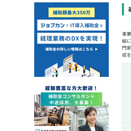
経営改善・経営強化
販路拡大
海外展開
設備投資
IT導入
テレワーク
事
組
門
成
受付中のみ