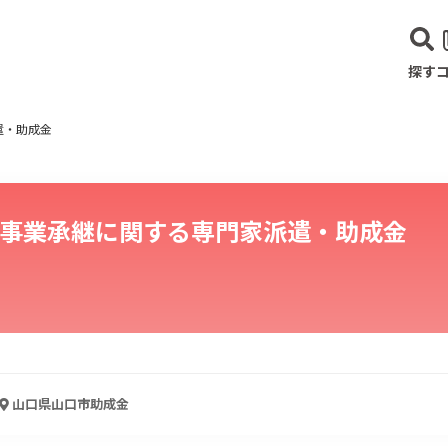
探す
遣・助成金
事業承継に関する専門家派遣・助成金
建設･不動産業
サービス業
医療･福祉
農業･林業
漁業
宿泊･
山口県山口市
助成金