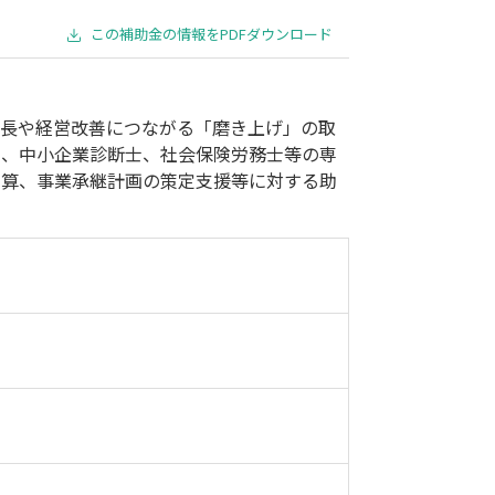
事業承継
災害・被災者支援
コロナ関連
環境・省エネ
この補助金の情報をPDFダウンロード
成長や経営改善につながる「磨き上げ」の取
士、中小企業診断士、社会保険労務士等の専
試算、事業承継計画の策定支援等に対する助