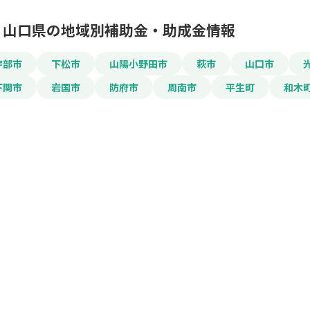
山口県の地域別補助金・助成金情報
宇部市
下松市
山陽小野田市
萩市
山口市
下関市
岩国市
防府市
周南市
平生町
和木
この補助金の情
事業承継に関する専
お名前
会社名
メールアドレス