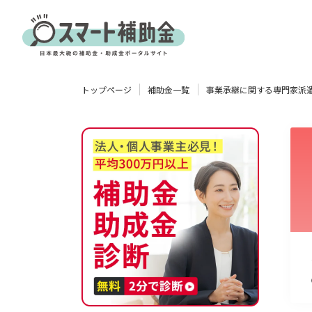
対象
トップページ
補助金一覧
事業承継に関する専門家派
企業
団体
個人
その他
エリア
業種
物流・運輸業
製造業
情報通信業
卸売･小売業
飲食業
使い道