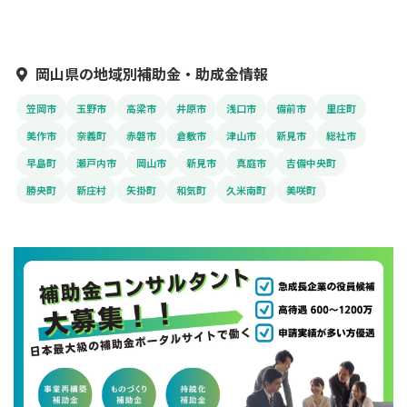
岡山県の地域別補助金・助成金情報
笠岡市
玉野市
高梁市
井原市
浅口市
備前市
里庄町
美作市
奈義町
赤磐市
倉敷市
津山市
新見市
総社市
早島町
瀬戸内市
岡山市
新見市
真庭市
吉備中央町
勝央町
新庄村
矢掛町
和気町
久米南町
美咲町