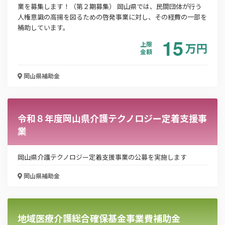
業を募集します！（第２期募集） 岡山県では、民間団体が行う
お名前
人権意識の高揚を図るための啓発事業に対し、その経費の一部を
補助しています。
15
上限
万
円
金額
会社名
岡山県
補助金
メールアドレス
令和８年度岡山県介護テクノロジー定着支援事
業
電話番号
岡山県介護テクノロジー定着支援事業の公募を実施します
岡山県
補助金
「PDF資料ダウンロード」ボタンを押下した時点
で本サービスの
利用規約
に同意したものとみなさ
れます。
地域医療介護総合確保基金事業費補助金