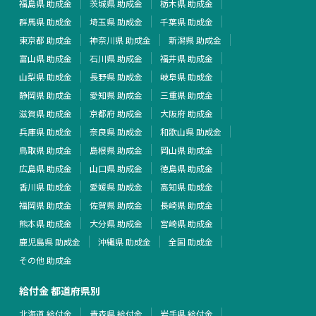
福島県 助成金
茨城県 助成金
栃木県 助成金
群馬県 助成金
埼玉県 助成金
千葉県 助成金
東京都 助成金
神奈川県 助成金
新潟県 助成金
富山県 助成金
石川県 助成金
福井県 助成金
山梨県 助成金
長野県 助成金
岐阜県 助成金
静岡県 助成金
愛知県 助成金
三重県 助成金
滋賀県 助成金
京都府 助成金
大阪府 助成金
兵庫県 助成金
奈良県 助成金
和歌山県 助成金
鳥取県 助成金
島根県 助成金
岡山県 助成金
広島県 助成金
山口県 助成金
徳島県 助成金
香川県 助成金
愛媛県 助成金
高知県 助成金
福岡県 助成金
佐賀県 助成金
長崎県 助成金
熊本県 助成金
大分県 助成金
宮崎県 助成金
鹿児島県 助成金
沖縄県 助成金
全国 助成金
その他 助成金
給付金 都道府県別
北海道 給付金
青森県 給付金
岩手県 給付金