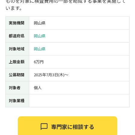
ものを対象に検査費用の一部を助成する事業を実施して
います。
経営改善・経営強化
販路拡大
海外展開
設備投資
IT導入
人材採用・雇用
人材育成・福利厚生
特許・知的財産
実施機関
岡山県
起業・創業
事業承継
災害・被災者支援
コロナ関連
環境・省エネ
テレワーク
都道府県
岡山県
対象地域
岡山県
上限金額
6万円
公募期間
2025年7月3日(木)〜
受付中のみ
対象者
個人
対象業種
検索
専門家に相談する