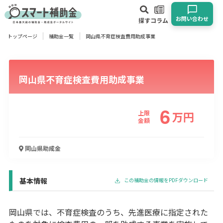
お問い合わせ
探す
コラム
トップページ
補助金一覧
岡山県不育症検査費用助成事業
対象
企業
団体
個人
その他
岡山県不育症検査費用助成事業
エリア
6
上限
万
円
金額
業種
岡山県
助成金
物流・運輸業
製造業
情報通信業
卸売･小売業
飲食業
建設･不動産業
サービス業
医療･福祉
農業･林業
漁業
基本情報
この補助金の情報をPDFダウンロード
宿泊･旅館業
その他
岡山県では、不育症検査のうち、先進医療に指定された
使い道