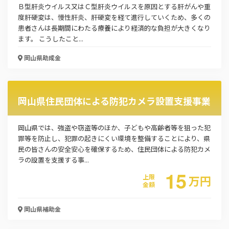
Ｂ型肝炎ウイルス又はＣ型肝炎ウイルスを原因とする肝がんや重
度肝硬変は、慢性肝炎、肝硬変を経て進行していくため、多くの
患者さんは長期間にわたる療養により経済的な負担が大きくなり
ます。 こうしたこと...
岡山県
助成金
岡山県住民団体による防犯カメラ設置支援事業
岡山県では、強盗や窃盗等のほか、子どもや高齢者等を狙った犯
罪等を防止し、犯罪の起きにくい環境を整備することにより、県
民の皆さんの安全安心を確保するため、住民団体による防犯カメ
ラの設置を支援する事...
15
上限
万
円
金額
岡山県
補助金