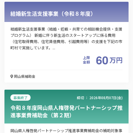
結婚新生活支援事業（令和８年度）
結婚新生活支援事業（結婚・妊娠・共育ての相談機会提供・支援
プログラム） 新婚に伴う新生活のスタートアップに係る費用
（住宅取得費用、住宅賃借費用、引越費用等）の支援を下記の市
町村で実施しています。...
60
上限
万
円
金額
岡山県
補助金
募集終了
締切 ：
2026年08月07日(金)
令和８年度岡山県人権啓発パートナーシップ推
この補助金の情報をPDFダウンロード
進事業費補助金（第２期）
岡山県不育症検査費用助成事業
岡山県人権啓発パートナーシップ推進事業費補助金の補助対象事