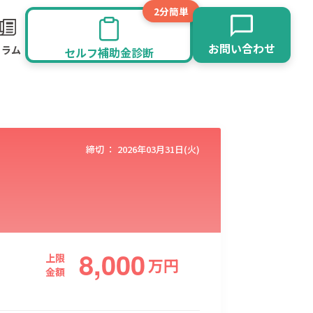
2分簡単
お問い合わせ
コラム
セルフ補助金診断
締切 ：
2026年03月31日(火)
8,000
旅館業
その他
上限
万
円
金額