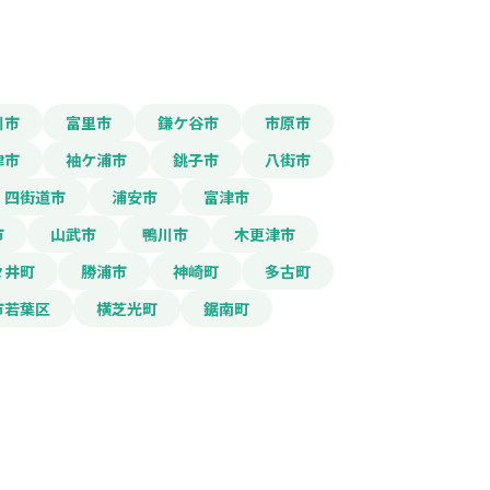
川市
富里市
鎌ケ谷市
市原市
報をPDFダウンロード
津市
袖ケ浦市
銚子市
八街市
四街道市
浦安市
富津市
まいの防犯対策補助金
市
山武市
鴨川市
木更津市
々井町
勝浦市
神崎町
多古町
市若葉区
横芝光町
鋸南町