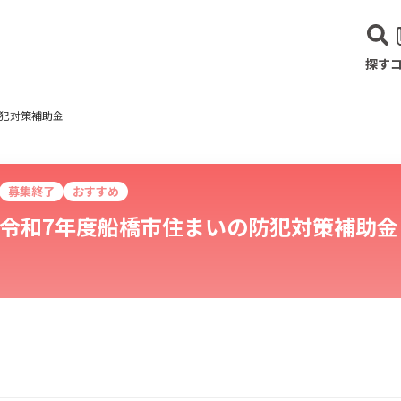
探す
防犯対策補助金
募集終了
おすすめ
令和7年度船橋市住まいの防犯対策補助金
建設･不動産業
サービス業
医療･福祉
農業･林業
漁業
宿泊･