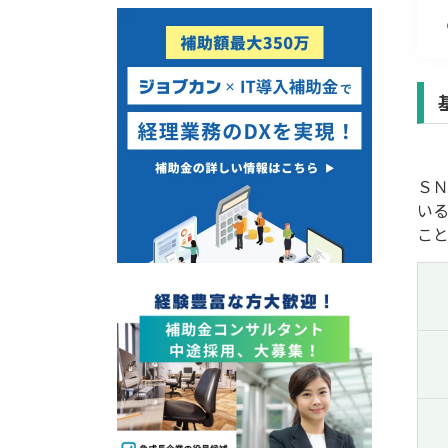
経営改善・経営強化
販路拡大
海外展開
設備投資
IT導入
テレワーク
Ｓ
受付中のみ
い
こ