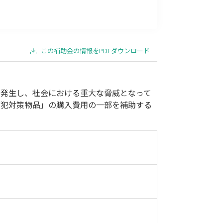
事業承継
災害・被災者支援
コロナ関連
環境・省エネ
この補助金の情報をPDFダウンロード
に発生し、社会における重大な脅威となって
防犯対策物品」の購入費用の一部を補助する