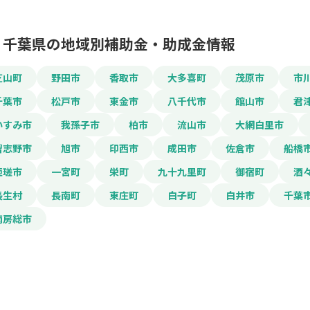
千葉県の地域別補助金・助成金情報
芝山町
野田市
香取市
大多喜町
茂原市
市
この補助金の情
千葉市
松戸市
東金市
八千代市
館山市
君
いすみ市
我孫子市
柏市
流山市
大網白里市
令和7年度船橋市住
習志野市
旭市
印西市
成田市
佐倉市
船橋
匝瑳市
一宮町
栄町
九十九里町
御宿町
酒
お名前
長生村
長南町
東庄町
白子町
白井市
千葉
南房総市
会社名
メールアドレス