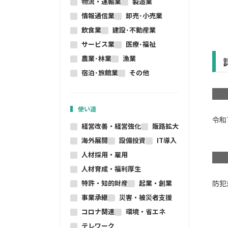
物流・運輸業
製造業
情報通信業
卸売･小売業
飲食業
建設･不動産業
サービス業
医療･福祉
農業･林業
漁業
宿泊･旅館業
その他
使い道
令和
経営改善・経営強化
販路拡大
海外展開
設備投資
IT導入
人材採用・雇用
人材育成・福利厚生
特許・知的財産
起業・創業
防犯
事業承継
災害・被災者支援
コロナ関連
環境・省エネ
テレワーク