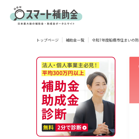
対象
トップページ
補助金一覧
令和7年度船橋市住まいの
企業
団体
個人
その他
エリア
業種
物流・運輸業
製造業
情報通信業
卸売･小売業
飲食業
使い道