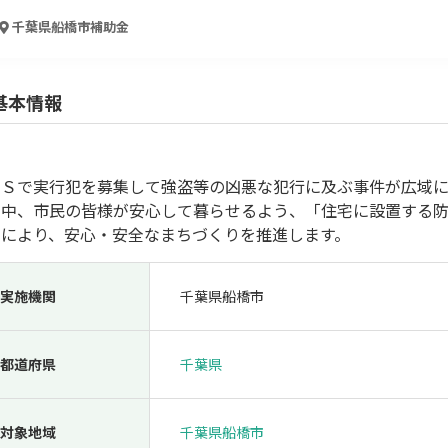
人材採用・雇用
人材育成・福利厚生
特許・知的財産
起業・創業
千葉県船橋市
補助金
基本情報
ＮＳで実行犯を募集して強盗等の凶悪な犯行に及ぶ事件が広域
る中、市民の皆様が安心して暮らせるよう、「住宅に設置する
とにより、安心・安全なまちづくりを推進します。
検索
実施機関
千葉県船橋市
都道府県
千葉県
対象地域
千葉県船橋市