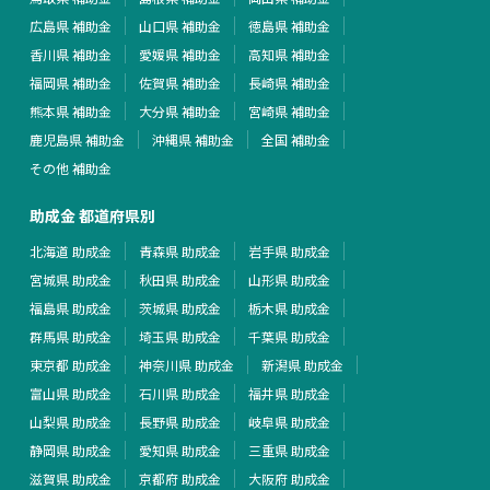
広島県 補助金
山口県 補助金
徳島県 補助金
香川県 補助金
愛媛県 補助金
高知県 補助金
福岡県 補助金
佐賀県 補助金
長崎県 補助金
熊本県 補助金
大分県 補助金
宮崎県 補助金
鹿児島県 補助金
沖縄県 補助金
全国 補助金
その他 補助金
助成金 都道府県別
北海道 助成金
青森県 助成金
岩手県 助成金
宮城県 助成金
秋田県 助成金
山形県 助成金
福島県 助成金
茨城県 助成金
栃木県 助成金
群馬県 助成金
埼玉県 助成金
千葉県 助成金
東京都 助成金
神奈川県 助成金
新潟県 助成金
富山県 助成金
石川県 助成金
福井県 助成金
山梨県 助成金
長野県 助成金
岐阜県 助成金
静岡県 助成金
愛知県 助成金
三重県 助成金
滋賀県 助成金
京都府 助成金
大阪府 助成金