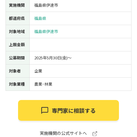
実施機関
福島県伊達市
経営改善・経営強化
販路拡大
海外展開
設備投資
IT導入
人材採用・雇用
人材育成・福利厚生
特許・知的財産
都道府県
福島県
起業・創業
事業承継
災害・被災者支援
コロナ関連
対象地域
福島県伊達市
環境・省エネ
テレワーク
上限金額
公募期間
2025年5月30日(金)〜
対象者
企業
受付中のみ
対象業種
農業･林業
専門家に相談する
検索
実施機関の公式サイトへ