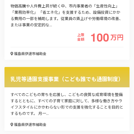
物価高騰や人件費上昇が続く中、市内事業者の「生産性向上」
「業務効率化」 「省エネ化」を支援するため、設備投資にかか
る費用の一部を補助します。従業員の賃上げや労働環境の改善、
または事業の安定的な...
100
上限
万
円
金額
福島県伊達市
補助金
乳児等通園支援事業（こども誰でも通園制度）
この補助金の情報をPDFダウンロード
すべてのこどもの育ちを応援し、こどもの良質な成育環境を整備
するとともに、すべての子育て家庭に対して、多様な働き方やラ
有機JAS認証取得等支援事業（輸出向け）
イフスタイルにかかわらない形での支援を強化することを目的と
するものです。 月一...
お名前
福島県伊達市
補助金