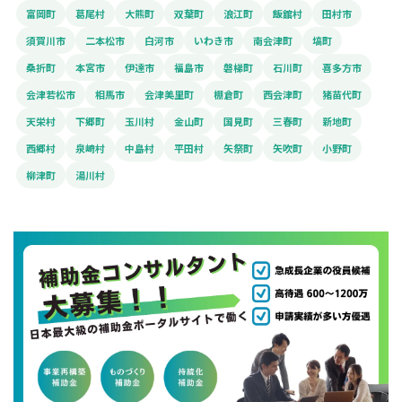
富岡町
葛尾村
大熊町
双葉町
浪江町
飯舘村
田村市
須賀川市
二本松市
白河市
いわき市
南会津町
塙町
桑折町
本宮市
伊達市
福島市
磐梯町
石川町
喜多方市
会津若松市
相馬市
会津美里町
棚倉町
西会津町
猪苗代町
天栄村
下郷町
玉川村
金山町
国見町
三春町
新地町
西郷村
泉崎村
中島村
平田村
矢祭町
矢吹町
小野町
柳津町
湯川村