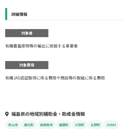
詳細情報
対象者
有機農畜産物等の輸出に挑戦する事業者
対象費用
有機JAS認証取得に係る費用や商談等の取組に係る費用
福島県の地域別補助金・助成金情報
郡山市
鏡石町
南相馬市
楢葉町
川俣町
広野町
川内村