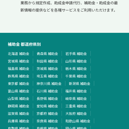
業務から規定作成、助成金申請代行、補助金・助成金の最
新情報の提供などを各種サービスをご利用いただけます。
補助金 都道府県別
北海道 補助金
青森県 補助金
岩手県 補助金
宮城県 補助金
秋田県 補助金
山形県 補助金
福島県 補助金
茨城県 補助金
栃木県 補助金
群馬県 補助金
埼玉県 補助金
千葉県 補助金
東京都 補助金
神奈川県 補助金
新潟県 補助金
富山県 補助金
石川県 補助金
福井県 補助金
山梨県 補助金
長野県 補助金
岐阜県 補助金
静岡県 補助金
愛知県 補助金
三重県 補助金
滋賀県 補助金
京都府 補助金
大阪府 補助金
兵庫県 補助金
奈良県 補助金
和歌山県 補助金
鳥取県 補助金
島根県 補助金
岡山県 補助金