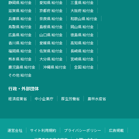
静岡県 給付金
愛知県 給付金
三重県 給付金
滋賀県 給付金
京都府 給付金
大阪府 給付金
兵庫県 給付金
奈良県 給付金
和歌山県 給付金
鳥取県 給付金
島根県 給付金
岡山県 給付金
広島県 給付金
山口県 給付金
徳島県 給付金
香川県 給付金
愛媛県 給付金
高知県 給付金
福岡県 給付金
佐賀県 給付金
長崎県 給付金
熊本県 給付金
大分県 給付金
宮崎県 給付金
鹿児島県 給付金
沖縄県 給付金
全国 給付金
その他 給付金
行政・外部団体
経済産業省
中小企業庁
厚生労働省
農林水産省
運営会社
サイト利用規約
プライバシーポリシー
広告掲載