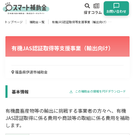
お問い合わせ
探す
コラム
トップページ
補助金一覧
有機JAS認証取得等支援事業（輸出向け）
対象
企業
団体
個人
その他
有機JAS認証取得等支援事業（輸出向け）
エリア
福島県伊達市
補助金
業種
基本情報
この補助金の情報をPDFダウンロード
物流・運輸業
製造業
情報通信業
卸売･小売業
飲食業
建設･不動産業
サービス業
医療･福祉
農業･林業
漁業
有機農畜産物等の輸出に挑戦する事業者の方々へ、有機
宿泊･旅館業
その他
JAS認証取得に係る費用や商談等の取組に係る費用を補助
します。
使い道