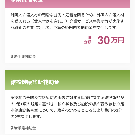
電話番号
外国人介護人材の円滑な就労・定着を図るため、外国人介護人材
を受入れる（受入予定を含む。）介護サービス事業所等が実施す
「PDF資料ダウンロード」ボタンを押下した時点
る取組の経費に対して、予算の範囲内で補助金を交付します。
で本サービスの
利用規約
に同意したものとみなさ
30
上限
万
円
れます。
金額
岩手県
補助金
結核健康診断補助金
感染症の予防及び感染症の患者に対する医療に関する法律第53条
の2第1項の規定に基づき、私立学校及び施設の長が行う結核の定
期健康診断事業について、政令の定めるところにより費用の3分
の2を補助します。
岩手県
補助金