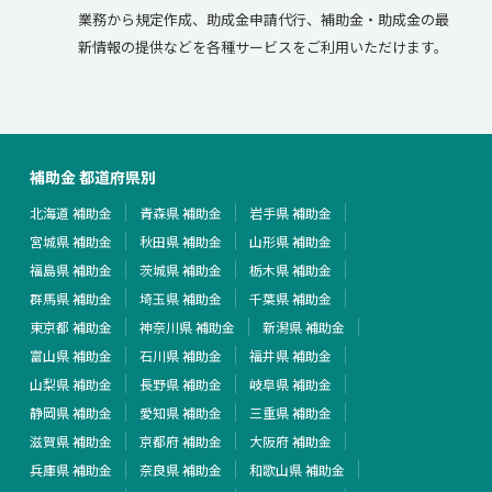
業務から規定作成、助成金申請代行、補助金・助成金の最
新情報の提供などを各種サービスをご利用いただけます。
補助金 都道府県別
北海道 補助金
青森県 補助金
岩手県 補助金
宮城県 補助金
秋田県 補助金
山形県 補助金
福島県 補助金
茨城県 補助金
栃木県 補助金
群馬県 補助金
埼玉県 補助金
千葉県 補助金
東京都 補助金
神奈川県 補助金
新潟県 補助金
富山県 補助金
石川県 補助金
福井県 補助金
山梨県 補助金
長野県 補助金
岐阜県 補助金
静岡県 補助金
愛知県 補助金
三重県 補助金
滋賀県 補助金
京都府 補助金
大阪府 補助金
兵庫県 補助金
奈良県 補助金
和歌山県 補助金