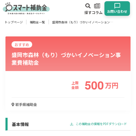
お問い合わせ
探す
コラム
トップページ
補助金一覧
盛岡市森林（もり）づかいイノベーション事業費補助金
対象
企業
団体
個人
その他
おすすめ
盛岡市森林（もり）づかいイノベーション事
エリア
業費補助金
500
上限
万
円
業種
金額
物流・運輸業
製造業
情報通信業
卸売･小売業
飲食業
岩手県
補助金
建設･不動産業
サービス業
医療･福祉
農業･林業
漁業
宿泊･旅館業
その他
基本情報
この補助金の情報をPDFダウンロード
使い道