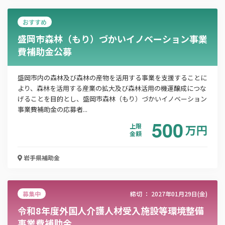
おすすめ
この補助金の情報をPDFダウンロード
盛岡市森林（もり）づかいイノベーション事業
費補助金公募
盛岡市森林（もり）づかいイノベーション事業費
補助金
盛岡市内の森林及び森林の産物を活用する事業を支援することに
より、森林を活用する産業の拡大及び森林活用の機運醸成につな
お名前
げることを目的とし、盛岡市森林（もり）づかいイノベーション
事業費補助金の応募者...
500
上限
万
円
金額
会社名
岩手県
補助金
メールアドレス
募集中
締切 ：
2027年01月29日(金)
令和8年度外国人介護人材受入施設等環境整備
事業費補助金