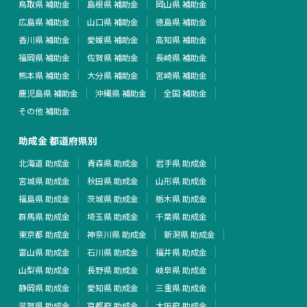
鳥取県 補助金
島根県 補助金
岡山県 補助金
広島県 補助金
山口県 補助金
徳島県 補助金
香川県 補助金
愛媛県 補助金
高知県 補助金
福岡県 補助金
佐賀県 補助金
長崎県 補助金
熊本県 補助金
大分県 補助金
宮崎県 補助金
鹿児島県 補助金
沖縄県 補助金
全国 補助金
その他 補助金
助成金 都道府県別
北海道 助成金
青森県 助成金
岩手県 助成金
宮城県 助成金
秋田県 助成金
山形県 助成金
福島県 助成金
茨城県 助成金
栃木県 助成金
群馬県 助成金
埼玉県 助成金
千葉県 助成金
東京都 助成金
神奈川県 助成金
新潟県 助成金
富山県 助成金
石川県 助成金
福井県 助成金
山梨県 助成金
長野県 助成金
岐阜県 助成金
静岡県 助成金
愛知県 助成金
三重県 助成金
滋賀県 助成金
京都府 助成金
大阪府 助成金