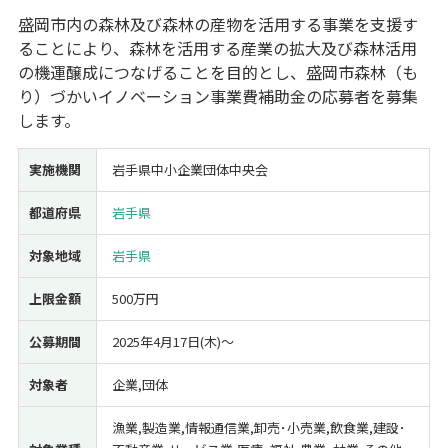
盛岡市内の森林及び森林の産物を活用する事業を支援す
経営改善・経営強化
販路拡大
海外展開
設備投資
IT導入
ることにより、森林を活用する産業の拡大及び森林活用
人材採用・雇用
人材育成・福利厚生
特許・知的財産
の機運醸成につなげることを目的とし、盛岡市森林（も
起業・創業
事業承継
災害・被災者支援
コロナ関連
り）づかいイノベーション事業費補助金の応募者を募集
環境・省エネ
テレワーク
します。
実施機関
岩手県中小企業団体中央会
都道府県
岩手県
対象地域
岩手県
受付中のみ
上限金額
500万円
公募期間
2025年4月17日(木)〜
検索
対象者
企業,団体
漁業,製造業,情報通信業,卸売･小売業,飲食業,建設･