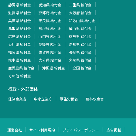
静岡県 給付金
愛知県 給付金
三重県 給付金
滋賀県 給付金
京都府 給付金
大阪府 給付金
兵庫県 給付金
奈良県 給付金
和歌山県 給付金
鳥取県 給付金
島根県 給付金
岡山県 給付金
広島県 給付金
山口県 給付金
徳島県 給付金
香川県 給付金
愛媛県 給付金
高知県 給付金
福岡県 給付金
佐賀県 給付金
長崎県 給付金
熊本県 給付金
大分県 給付金
宮崎県 給付金
鹿児島県 給付金
沖縄県 給付金
全国 給付金
その他 給付金
行政・外部団体
経済産業省
中小企業庁
厚生労働省
農林水産省
運営会社
サイト利用規約
プライバシーポリシー
広告掲載