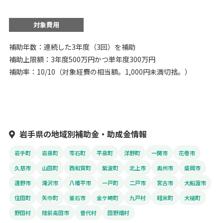
対象費用
補助年数：連続した3年度（3回）を補助
補助上限額：3年度500万円かつ単年度300万円
補助率：10/10（対象経費の相当額。1,000円未満切捨。）
岩手県の地域別補助金・助成金情報
岩手町
岩泉町
雫石町
平泉町
洋野町
一関市
花巻市
久慈市
山田町
西和賀町
紫波町
北上市
奥州市
盛岡市
遠野市
滝沢市
八幡平市
一戸町
二戸市
宮古市
大船渡市
住田町
矢巾町
釜石市
金ケ崎町
九戸村
軽米町
大槌町
野田村
陸前高田市
普代村
田野畑村