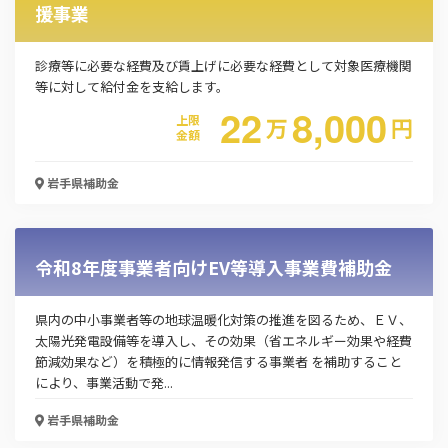
援事業
診療等に必要な経費及び賃上げに必要な経費として対象医療機関
等に対して給付金を支給します。
22
8,000
上限
万
円
金額
岩手県
補助金
令和8年度事業者向けEV等導入事業費補助金
県内の中小事業者等の地球温暖化対策の推進を図るため、ＥＶ、
太陽光発電設備等を導入し、その効果（省エネルギー効果や経費
節減効果など）を積極的に情報発信する事業者 を補助すること
により、事業活動で発...
岩手県
補助金