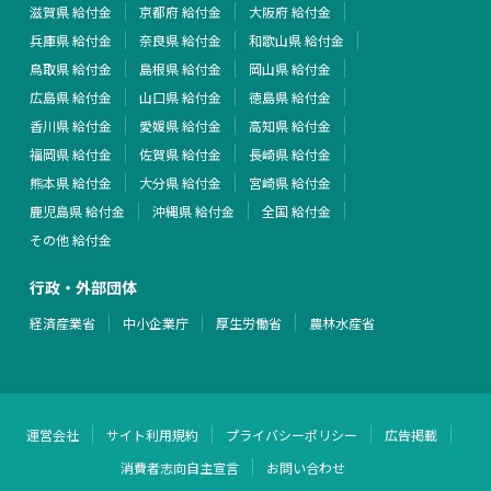
滋賀県 給付金
京都府 給付金
大阪府 給付金
兵庫県 給付金
奈良県 給付金
和歌山県 給付金
鳥取県 給付金
島根県 給付金
岡山県 給付金
広島県 給付金
山口県 給付金
徳島県 給付金
香川県 給付金
愛媛県 給付金
高知県 給付金
福岡県 給付金
佐賀県 給付金
長崎県 給付金
熊本県 給付金
大分県 給付金
宮崎県 給付金
鹿児島県 給付金
沖縄県 給付金
全国 給付金
その他 給付金
行政・外部団体
経済産業省
中小企業庁
厚生労働省
農林水産省
運営会社
サイト利用規約
プライバシーポリシー
広告掲載
消費者志向自主宣言
お問い合わせ