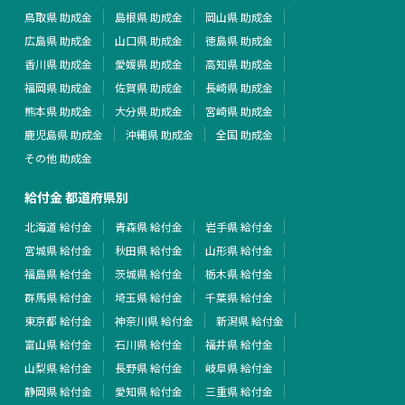
鳥取県 助成金
島根県 助成金
岡山県 助成金
広島県 助成金
山口県 助成金
徳島県 助成金
香川県 助成金
愛媛県 助成金
高知県 助成金
福岡県 助成金
佐賀県 助成金
長崎県 助成金
熊本県 助成金
大分県 助成金
宮崎県 助成金
鹿児島県 助成金
沖縄県 助成金
全国 助成金
その他 助成金
給付金 都道府県別
北海道 給付金
青森県 給付金
岩手県 給付金
宮城県 給付金
秋田県 給付金
山形県 給付金
福島県 給付金
茨城県 給付金
栃木県 給付金
群馬県 給付金
埼玉県 給付金
千葉県 給付金
東京都 給付金
神奈川県 給付金
新潟県 給付金
富山県 給付金
石川県 給付金
福井県 給付金
山梨県 給付金
長野県 給付金
岐阜県 給付金
静岡県 給付金
愛知県 給付金
三重県 給付金