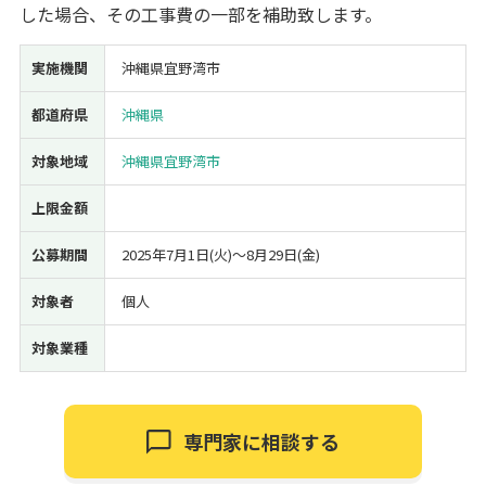
した場合、その工事費の一部を補助致します。
経営改善・経営強化
販路拡大
海外展開
設備投資
IT導入
人材採用・雇用
人材育成・福利厚生
特許・知的財産
実施機関
沖縄県宜野湾市
起業・創業
事業承継
災害・被災者支援
コロナ関連
都道府県
沖縄県
環境・省エネ
テレワーク
対象地域
沖縄県宜野湾市
上限金額
公募期間
2025年7月1日(火)〜8月29日(金)
受付中のみ
対象者
個人
対象業種
検索
専門家に相談する