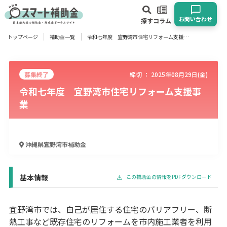
お問い合わせ
探す
コラム
トップページ
補助金一覧
令和七年度 宜野湾市住宅リフォーム支援事業
対象
企業
団体
個人
その他
募集終了
締切 ：
2025年08月29日(金)
令和七年度 宜野湾市住宅リフォーム支援事
エリア
業
沖縄県宜野湾市
補助金
業種
物流・運輸業
製造業
情報通信業
卸売･小売業
飲食業
基本情報
建設･不動産業
サービス業
医療･福祉
農業･林業
漁業
この補助金の情報をPDFダウンロード
宿泊･旅館業
その他
宜野湾市では、自己が居住する住宅のバリアフリー、断
熱工事など既存住宅のリフォームを市内施工業者を利用
使い道