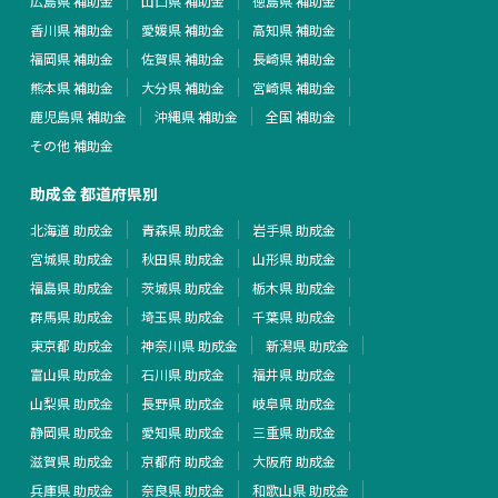
広島県 補助金
山口県 補助金
徳島県 補助金
香川県 補助金
愛媛県 補助金
高知県 補助金
福岡県 補助金
佐賀県 補助金
長崎県 補助金
熊本県 補助金
大分県 補助金
宮崎県 補助金
鹿児島県 補助金
沖縄県 補助金
全国 補助金
その他 補助金
助成金 都道府県別
北海道 助成金
青森県 助成金
岩手県 助成金
宮城県 助成金
秋田県 助成金
山形県 助成金
福島県 助成金
茨城県 助成金
栃木県 助成金
群馬県 助成金
埼玉県 助成金
千葉県 助成金
東京都 助成金
神奈川県 助成金
新潟県 助成金
富山県 助成金
石川県 助成金
福井県 助成金
山梨県 助成金
長野県 助成金
岐阜県 助成金
静岡県 助成金
愛知県 助成金
三重県 助成金
滋賀県 助成金
京都府 助成金
大阪府 助成金
兵庫県 助成金
奈良県 助成金
和歌山県 助成金