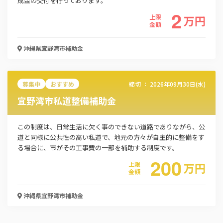
成金の交付を行っております。
2
上限
万
円
金額
沖縄県宜野湾市
補助金
募集中
おすすめ
締切 ：
2026年09月30日(水)
宜野湾市私道整備補助金
この制度は、日常生活に欠く事のできない道路でありながら、公
道と同様に公共性の高い私道で、地元の方々が自主的に整備をす
この補助金の情報をPDFダウンロード
る場合に、市がその工事費の一部を補助する制度です。
200
上限
万
円
令和七年度 宜野湾市住宅リフォーム支援事業
金額
お名前
沖縄県宜野湾市
補助金