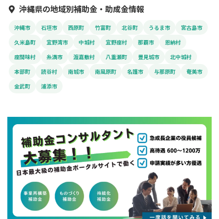
沖縄県の地域別補助金・助成金情報
沖縄市
石垣市
西原町
竹富町
北谷町
うるま市
宮古島市
久米島町
宜野湾市
中城村
宜野座村
那覇市
恩納村
座間味村
糸満市
渡嘉敷村
八重瀬町
豊見城市
北中城村
本部町
読谷村
南城市
南風原町
名護市
与那原町
奄美市
金武町
浦添市