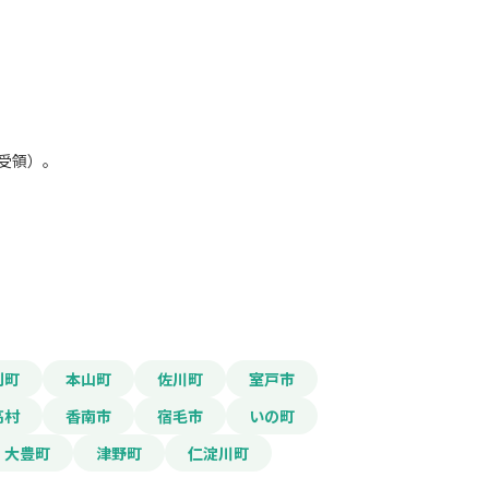
報をPDFダウンロード
受領）。
老朽住宅除却事業費補助金
利町
本山町
佐川町
室戸市
高村
香南市
宿毛市
いの町
大豊町
津野町
仁淀川町