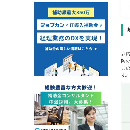
経営改善・経営強化
販路拡大
海外展開
設備投資
IT導入
テレワーク
老
受付中のみ
防
こ
す。