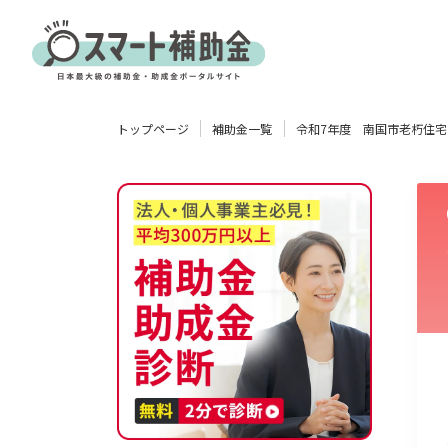
対象
トップページ
補助金一覧
令和7年度 南国市老朽住
企業
団体
個人
その他
エリア
業種
物流・運輸業
製造業
情報通信業
卸売･小売業
飲食業
使い道