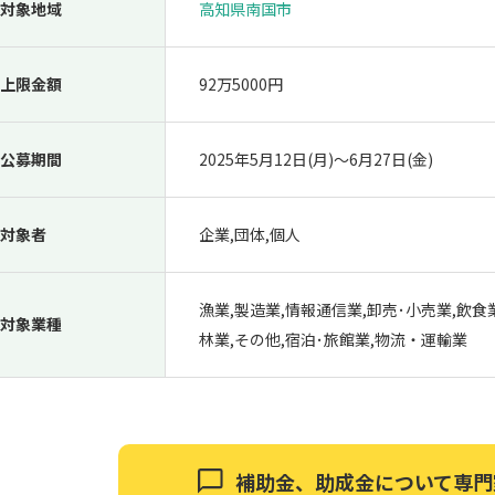
対象地域
高知県南国市
上限金額
92万5000円
公募期間
2025年5月12日(月)〜6月27日(金)
対象者
企業,団体,個人
漁業,製造業,情報通信業,卸売･小売業,飲食
対象業種
林業,その他,宿泊･旅館業,物流・運輸業
補助金、助成金について
専門