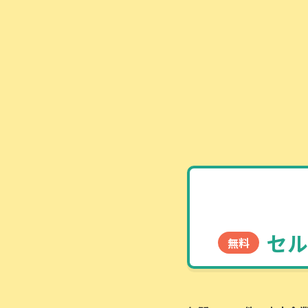
セル
無料