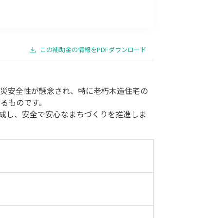
事業承継
災害・被災者支援
コロナ関連
環境・省エネ
この補助金の情報をPDFダウンロード
防災安全性が懸念され、特に老朽木造住宅の
るものです。
助成し、安全で安心なまちづくりを推進しま