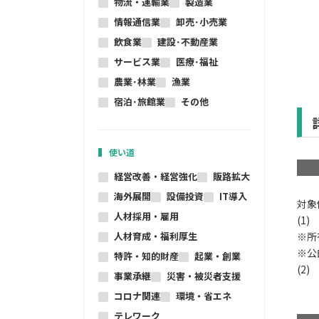
物流・運輸業
製造業
情報通信業
卸売･小売業
飲食業
建設･不動産業
サービス業
医療･福祉
農業･林業
漁業
宿泊･旅館業
その他
使い道
経営改善・経営強化
販路拡大
海外展開
設備投資
IT導入
対象
人材採用・雇用
(1
人材育成・福利厚生
※所
※公
特許・知的財産
起業・創業
(2
事業承継
災害・被災者支援
コロナ関連
環境・省エネ
テレワーク