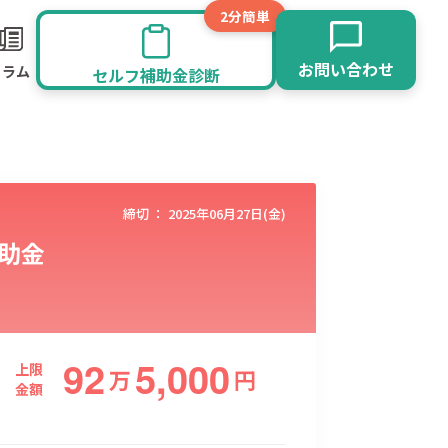
2分簡単
お問い合わせ
コラム
セルフ補助金診断
締切 ：
2025年06月27日(金)
助金
92
5,000
旅館業
その他
上限
万
円
金額