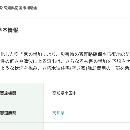
人材採用・雇用
人材育成・福利厚生
特許・知的財産
起業・創業
高知県南国市
補助金
基本情報
朽化した空き家の増加により、災害時の避難路確保や市街地の
火性の低さや津波による流出は、さらなる被害の増加を予想させ
のような状況を鑑み、老朽木造住宅(空き家)除却費用の一部を
検索
実施機関
高知県南国市
都道府県
高知県