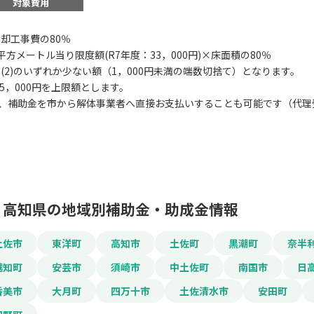
対象費用
)除却工事費の80％
)1平方メートル当り限度額(R7年度：33，000円)×床面積の80％
)，(2)のいずれか少ない額（1，000円未満の端数切捨て）となります。
25，000円を上限額とします。
この補助金の情
、補助金を市から解体事業者へ直接お支払いすることも可能です（代理
令和7年度 南国市
お名前
高知県の地域別補助金・助成金情報
土佐市
東洋町
高知市
土佐町
黒潮町
奈半
会社名
越知町
安芸市
須崎市
中土佐町
南国市
日
香美市
大月町
四万十市
土佐清水市
安田町
メールアドレス