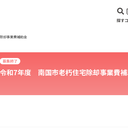
探す
宅除却事業費補助金
募集終了
令和7年度 南国市老朽住宅除却事業費補
建設･不動産業
サービス業
医療･福祉
農業･林業
漁業
宿泊･