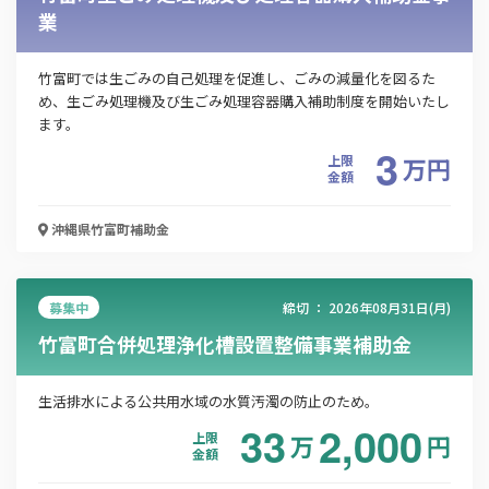
業
会社名
竹富町では生ごみの自己処理を促進し、ごみの減量化を図るた
め、生ごみ処理機及び生ごみ処理容器購入補助制度を開始いたし
ます。
3
メールアドレス
上限
万
円
金額
沖縄県竹富町
補助金
電話番号
募集中
締切 ：
2026年08月31日(月)
竹富町合併処理浄化槽設置整備事業補助金
「PDF資料ダウンロード」ボタンを押下した時点
で本サービスの
利用規約
に同意したものとみなさ
れます。
生活排水による公共用水域の水質汚濁の防止のため。
33
2,000
上限
万
円
金額