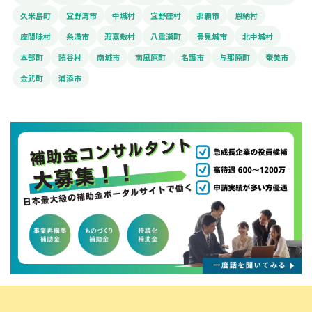
久米島町
宜野湾市
中城村
宜野座村
那覇市
恩納村
座間味村
糸満市
渡嘉敷村
八重瀬町
豊見城市
北中城村
本部町
読谷村
南城市
南風原町
名護市
与那原町
奄美市
金武町
浦添市