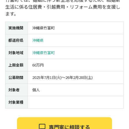
生活に係る住居費・引越費用・リフォーム費用を支援し
経営改善・経営強化
販路拡大
海外展開
設備投資
IT導入
ます。
人材採用・雇用
人材育成・福利厚生
特許・知的財産
起業・創業
事業承継
災害・被災者支援
コロナ関連
実施機関
沖縄県竹富町
環境・省エネ
テレワーク
都道府県
沖縄県
対象地域
沖縄県竹富町
上限金額
60万円
受付中のみ
公募期間
2025年7月1日(火)〜26年2月28日(土)
対象者
個人
対象業種
検索
専門家に相談する