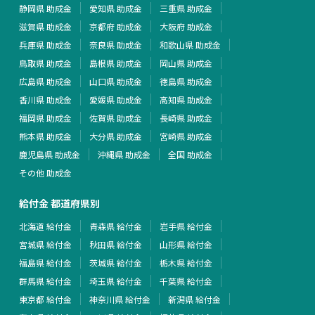
静岡県 助成金
愛知県 助成金
三重県 助成金
滋賀県 助成金
京都府 助成金
大阪府 助成金
兵庫県 助成金
奈良県 助成金
和歌山県 助成金
鳥取県 助成金
島根県 助成金
岡山県 助成金
広島県 助成金
山口県 助成金
徳島県 助成金
香川県 助成金
愛媛県 助成金
高知県 助成金
福岡県 助成金
佐賀県 助成金
長崎県 助成金
熊本県 助成金
大分県 助成金
宮崎県 助成金
鹿児島県 助成金
沖縄県 助成金
全国 助成金
その他 助成金
給付金 都道府県別
北海道 給付金
青森県 給付金
岩手県 給付金
宮城県 給付金
秋田県 給付金
山形県 給付金
福島県 給付金
茨城県 給付金
栃木県 給付金
群馬県 給付金
埼玉県 給付金
千葉県 給付金
東京都 給付金
神奈川県 給付金
新潟県 給付金