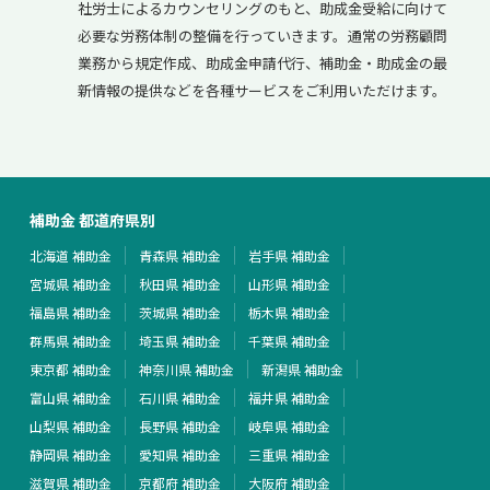
社労士によるカウンセリングのもと、助成金受給に向けて
必要な労務体制の整備を行っていきます。通常の労務顧問
業務から規定作成、助成金申請代行、補助金・助成金の最
新情報の提供などを各種サービスをご利用いただけます。
補助金 都道府県別
北海道 補助金
青森県 補助金
岩手県 補助金
宮城県 補助金
秋田県 補助金
山形県 補助金
福島県 補助金
茨城県 補助金
栃木県 補助金
群馬県 補助金
埼玉県 補助金
千葉県 補助金
東京都 補助金
神奈川県 補助金
新潟県 補助金
富山県 補助金
石川県 補助金
福井県 補助金
山梨県 補助金
長野県 補助金
岐阜県 補助金
静岡県 補助金
愛知県 補助金
三重県 補助金
滋賀県 補助金
京都府 補助金
大阪府 補助金