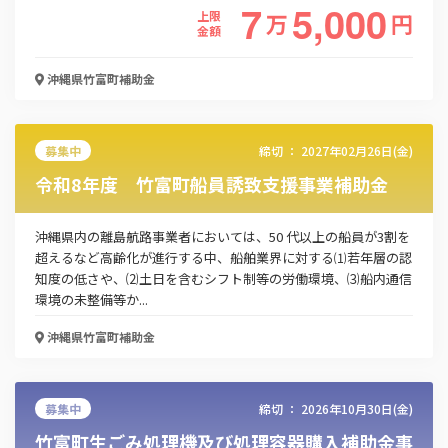
7
5,000
上限
万
円
金額
沖縄県竹富町
補助金
募集中
締切 ：
2027年02月26日(金)
令和8年度 竹富町船員誘致支援事業補助金
沖縄県内の離島航路事業者においては、50 代以上の船員が3割を
超えるなど高齢化が進行する中、船舶業界に対する⑴若年層の認
知度の低さや、⑵土日を含むシフト制等の労働環境、⑶船内通信
環境の未整備等か...
この補助金の情報をPDFダウンロード
沖縄県竹富町
補助金
竹富町結婚新生活支援事業
募集中
締切 ：
2026年10月30日(金)
お名前
竹富町生ごみ処理機及び処理容器購入補助金事