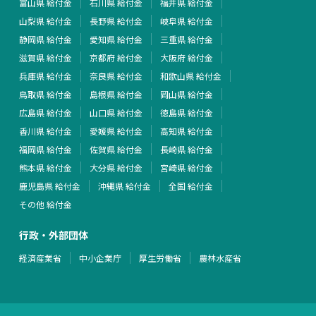
富山県 給付金
石川県 給付金
福井県 給付金
山梨県 給付金
長野県 給付金
岐阜県 給付金
静岡県 給付金
愛知県 給付金
三重県 給付金
滋賀県 給付金
京都府 給付金
大阪府 給付金
兵庫県 給付金
奈良県 給付金
和歌山県 給付金
鳥取県 給付金
島根県 給付金
岡山県 給付金
広島県 給付金
山口県 給付金
徳島県 給付金
香川県 給付金
愛媛県 給付金
高知県 給付金
福岡県 給付金
佐賀県 給付金
長崎県 給付金
熊本県 給付金
大分県 給付金
宮崎県 給付金
鹿児島県 給付金
沖縄県 給付金
全国 給付金
その他 給付金
行政・外部団体
経済産業省
中小企業庁
厚生労働省
農林水産省