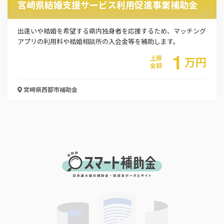
介護人材確保支援事業
宮崎県結婚支援サービス利用促進事業補助金
お名前
出逢いや結婚を希望する県内独身者を応援するため、マッチング
アプリの利用料や結婚相談所の入会金等を補助します。
1
上限
万
円
金額
会社名
宮崎県西都市
補助金
メールアドレス
電話番号
「PDF資料ダウンロード」ボタンを押下した時点
で本サービスの
利用規約
に同意したものとみなさ