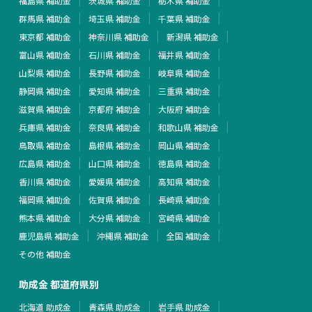
福島県 補助金
茨城県 補助金
栃木県 補助金
群馬県 補助金
埼玉県 補助金
千葉県 補助金
東京都 補助金
神奈川県 補助金
新潟県 補助金
富山県 補助金
石川県 補助金
福井県 補助金
山梨県 補助金
長野県 補助金
岐阜県 補助金
静岡県 補助金
愛知県 補助金
三重県 補助金
滋賀県 補助金
京都府 補助金
大阪府 補助金
兵庫県 補助金
奈良県 補助金
和歌山県 補助金
鳥取県 補助金
島根県 補助金
岡山県 補助金
広島県 補助金
山口県 補助金
徳島県 補助金
香川県 補助金
愛媛県 補助金
高知県 補助金
福岡県 補助金
佐賀県 補助金
長崎県 補助金
熊本県 補助金
大分県 補助金
宮崎県 補助金
鹿児島県 補助金
沖縄県 補助金
全国 補助金
その他 補助金
助成金 都道府県別
北海道 助成金
青森県 助成金
岩手県 助成金