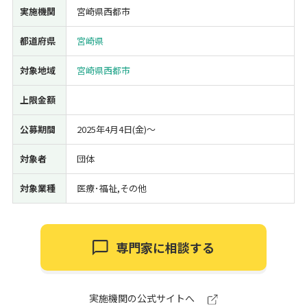
実施機関
宮崎県西都市
経営改善・経営強化
販路拡大
海外展開
設備投資
IT導入
人材採用・雇用
人材育成・福利厚生
特許・知的財産
都道府県
宮崎県
起業・創業
事業承継
災害・被災者支援
コロナ関連
対象地域
宮崎県西都市
環境・省エネ
テレワーク
上限金額
公募期間
2025年4月4日(金)〜
対象者
団体
受付中のみ
対象業種
医療･福祉,その他
専門家に相談する
検索
実施機関の公式サイトへ