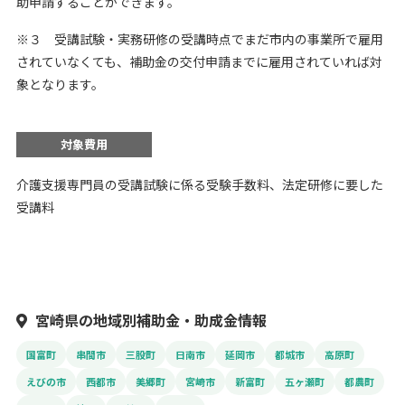
助申請することができます。
※３ 受講試験・実務研修の受講時点でまだ市内の事業所で雇用
されていなくても、補助金の交付申請までに雇用されていれば対
象となります。
対象費用
介護支援専門員の受講試験に係る受験手数料、法定研修に要した
受講料
宮崎県の地域別補助金・助成金情報
国富町
串間市
三股町
日南市
延岡市
都城市
高原町
えびの市
西都市
美郷町
宮崎市
新富町
五ヶ瀬町
都農町