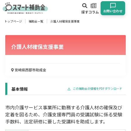
お問い合わせ
探す
コラム
トップページ
補助金一覧
介護人材確保支援事業
対象
企業
団体
個人
その他
介護人材確保支援事業
エリア
宮崎県西都市
助成金
業種
基本情報
この補助金の情報をPDFダウンロード
物流・運輸業
製造業
情報通信業
卸売･小売業
飲食業
建設･不動産業
サービス業
医療･福祉
農業･林業
漁業
市内介護サービス事業所に勤務する介護人材の確保及び
宿泊･旅館業
その他
定着を図るため、介護支援専門員の受講試験に係る受験
手数料、法定研修に要した受講料を助成します。
使い道