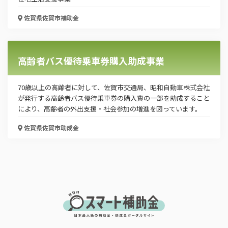
「PDF資料ダウンロード」ボタンを押下した時点
で本サービスの
利用規約
に同意したものとみなさ
佐賀県佐賀市
補助金
れます。
高齢者バス優待乗車券購入助成事業
70歳以上の高齢者に対して、佐賀市交通局、昭和自動車株式会社
が発行する高齢者バス優待乗車券の購入費の一部を助成すること
により、高齢者の外出支援・社会参加の増進を図っています。
佐賀県佐賀市
助成金