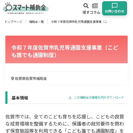
お問い合わせ
探す
コラム
トップページ
補助金一覧
令和７年度佐賀市乳児等通園支援事業（こども誰でも通園制度）
対象
企業
団体
個人
その他
令和７年度佐賀市乳児等通園支援事業（こど
エリア
も誰でも通園制度）
佐賀県佐賀市
補助金
業種
物流・運輸業
製造業
情報通信業
卸売･小売業
飲食業
基本情報
この補助金の情報をPDFダウンロード
建設･不動産業
サービス業
医療･福祉
農業･林業
漁業
宿泊･旅館業
その他
佐賀市では、全てのこども育ちを応援し、こどもの良質
な成育環境を整備するために、保護者の就労要件を問わ
ず保育施設等を利用できる「こども誰でも通園制度」を
使い道