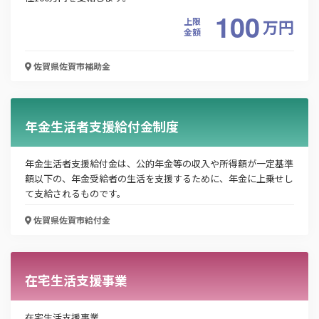
100
令和７年度佐賀市乳児等通園支援事業（こども誰
上限
万
円
金額
でも通園制度）
佐賀県佐賀市
補助金
お名前
年金生活者支援給付金制度
会社名
年金生活者支援給付金は、公的年金等の収入や所得額が一定基準
額以下の、年金受給者の生活を支援するために、年金に上乗せし
て支給されるものです。
メールアドレス
佐賀県佐賀市
給付金
電話番号
在宅生活支援事業
在宅生活支援事業