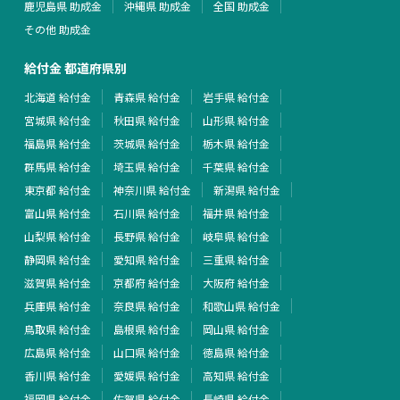
鹿児島県 助成金
沖縄県 助成金
全国 助成金
その他 助成金
給付金 都道府県別
北海道 給付金
青森県 給付金
岩手県 給付金
宮城県 給付金
秋田県 給付金
山形県 給付金
福島県 給付金
茨城県 給付金
栃木県 給付金
群馬県 給付金
埼玉県 給付金
千葉県 給付金
東京都 給付金
神奈川県 給付金
新潟県 給付金
富山県 給付金
石川県 給付金
福井県 給付金
山梨県 給付金
長野県 給付金
岐阜県 給付金
静岡県 給付金
愛知県 給付金
三重県 給付金
滋賀県 給付金
京都府 給付金
大阪府 給付金
兵庫県 給付金
奈良県 給付金
和歌山県 給付金
鳥取県 給付金
島根県 給付金
岡山県 給付金
広島県 給付金
山口県 給付金
徳島県 給付金
香川県 給付金
愛媛県 給付金
高知県 給付金
福岡県 給付金
佐賀県 給付金
長崎県 給付金