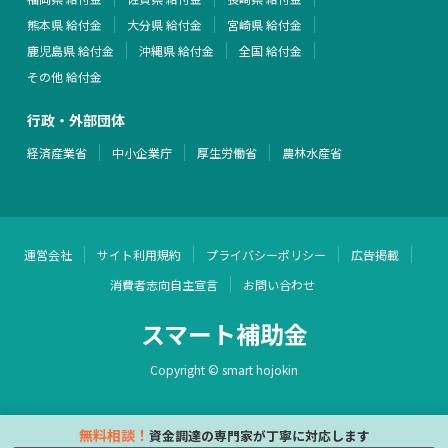
熊本県 給付金
大分県 給付金
宮崎県 給付金
鹿児島県 給付金
沖縄県 給付金
全国 給付金
その他 給付金
行政・外部団体
経済産業省
中小企業庁
厚生労働省
農林水産省
運営会社
サイト利用規約
プライバシーポリシー
広告掲載
消費者志向自主宣言
お問い合わせ
スマート補助金
Copyright © smart hojokin
無料相談！
資金調達の専門家が丁寧に対応します