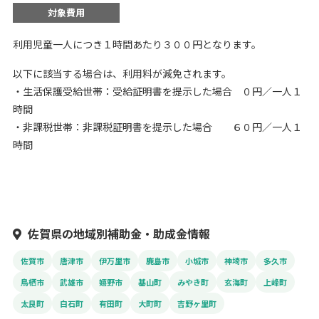
対象費用
利用児童一人につき１時間あたり３００円となります。
以下に該当する場合は、利用料が減免されます。
・生活保護受給世帯：受給証明書を提示した場合 ０円／一人１
時間
・非課税世帯：非課税証明書を提示した場合 ６０円／一人１
時間
佐賀県の地域別補助金・助成金情報
佐賀市
唐津市
伊万里市
鹿島市
小城市
神埼市
多久市
鳥栖市
武雄市
嬉野市
基山町
みやき町
玄海町
上峰町
太良町
白石町
有田町
大町町
吉野ヶ里町