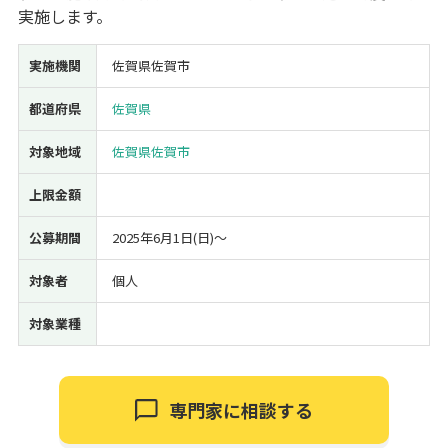
実施します。
経営改善・経営強化
販路拡大
海外展開
設備投資
IT導入
人材採用・雇用
人材育成・福利厚生
特許・知的財産
実施機関
佐賀県佐賀市
起業・創業
事業承継
災害・被災者支援
コロナ関連
都道府県
佐賀県
環境・省エネ
テレワーク
対象地域
佐賀県佐賀市
上限金額
公募期間
2025年6月1日(日)〜
受付中のみ
対象者
個人
対象業種
検索
専門家に相談する