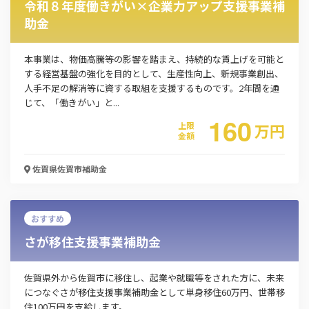
令和８年度働きがい×企業力アップ支援事業補
助金
本事業は、物価高騰等の影響を踏まえ、持続的な賃上げを可能と
する経営基盤の強化を目的として、生産性向上、新規事業創出、
人手不足の解消等に資する取組を支援するものです。2年間を通
じて、「働きがい」と...
160
上限
万
円
金額
佐賀県佐賀市
補助金
おすすめ
さが移住支援事業補助金
佐賀県外から佐賀市に移住し、起業や就職等をされた方に、未来
につなぐさが移住支援事業補助金として単身移住60万円、世帯移
この補助金の情報をPDFダウンロード
住100万円を支給します。