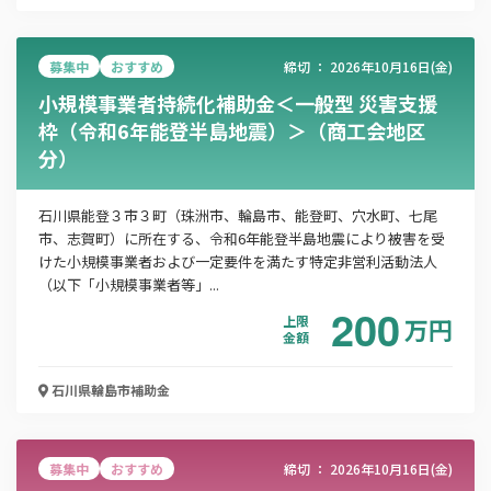
この補助金の情報をPDFダウンロード
被災宿泊事業者再建支援補助金
募集中
おすすめ
締切 ：
2026年10月16日(金)
小規模事業者持続化補助金＜一般型 災害支援
お名前
枠（令和6年能登半島地震）＞（商工会地区
分）
会社名
石川県能登３市３町（珠洲市、輪島市、能登町、穴水町、七尾
市、志賀町）に所在する、令和6年能登半島地震により被害を受
けた小規模事業者および一定要件を満たす特定非営利活動法人
（以下「小規模事業者等」...
メールアドレス
200
上限
万
円
金額
石川県輪島市
補助金
電話番号
募集中
おすすめ
締切 ：
2026年10月16日(金)