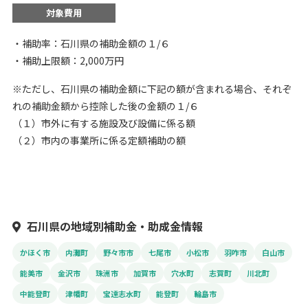
対象費用
・補助率：石川県の補助金額の１/６
・補助上限額：2,000万円
※ただし、石川県の補助金額に下記の額が含まれる場合、それぞ
れの補助金額から控除した後の金額の１/６
（１）市外に有する施設及び設備に係る額
（２）市内の事業所に係る定額補助の額
石川県の地域別補助金・助成金情報
かほく市
内灘町
野々市市
七尾市
小松市
羽咋市
白山市
能美市
金沢市
珠洲市
加賀市
穴水町
志賀町
川北町
中能登町
津幡町
宝達志水町
能登町
輪島市