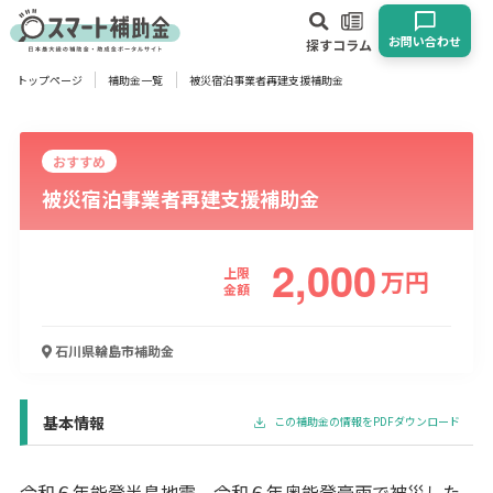
お問い合わせ
探す
コラム
トップページ
補助金一覧
被災宿泊事業者再建支援補助金
対象
企業
団体
個人
その他
おすすめ
被災宿泊事業者再建支援補助金
エリア
2,000
上限
万
円
金額
業種
石川県輪島市
補助金
物流・運輸業
製造業
情報通信業
卸売･小売業
飲食業
建設･不動産業
サービス業
医療･福祉
農業･林業
漁業
宿泊･旅館業
その他
基本情報
この補助金の情報をPDFダウンロード
使い道
令和６年能登半島地震、令和６年奥能登豪雨で被災した