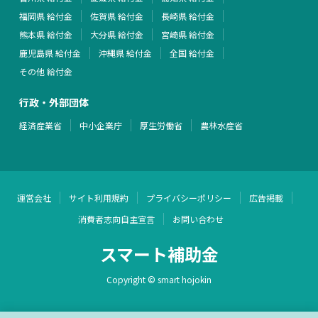
福岡県 給付金
佐賀県 給付金
長崎県 給付金
熊本県 給付金
大分県 給付金
宮崎県 給付金
鹿児島県 給付金
沖縄県 給付金
全国 給付金
その他 給付金
行政・外部団体
経済産業省
中小企業庁
厚生労働省
農林水産省
運営会社
サイト利用規約
プライバシーポリシー
広告掲載
消費者志向自主宣言
お問い合わせ
スマート補助金
Copyright © smart hojokin