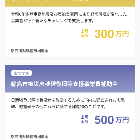
令和6年能登半島地震及び奥能登豪雨により経営環境が変化した
事業者が行う新たなチャレンジを支援します。​
300
上限
万
円
金額
石川県輪島市
補助金
おすすめ
輪島市被災忠魂碑復旧等支援事業費補助金
日清戦争以降の戦没者を慰霊するために市内に建立された忠魂
碑、慰霊碑その他これらに類する建造物のことです。
500
上限
万
円
金額
石川県輪島市
補助金