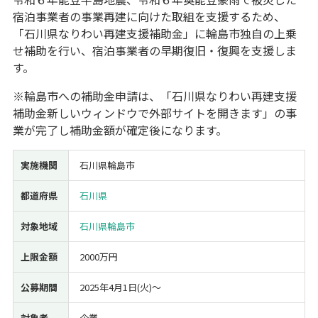
宿泊事業者の事業再建に向けた取組を支援するため、
経営改善・経営強化
販路拡大
海外展開
設備投資
IT導入
「石川県なりわい再建支援補助金」に輪島市独自の上乗
人材採用・雇用
人材育成・福利厚生
特許・知的財産
せ補助を行い、宿泊事業者の早期復旧・復興を支援しま
起業・創業
事業承継
災害・被災者支援
コロナ関連
す。
環境・省エネ
テレワーク
※輪島市への補助金申請は、「石川県なりわい再建支援
補助金新しいウィンドウで外部サイトを開きます」の事
業が完了し補助金額が確定後になります。
実施機関
石川県輪島市
受付中のみ
都道府県
石川県
対象地域
石川県輪島市
検索
上限金額
2000万円
公募期間
2025年4月1日(火)〜
対象者
企業