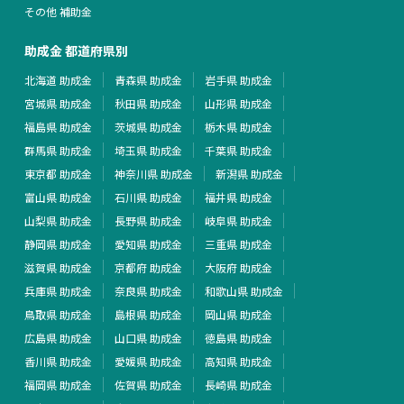
その他 補助金
助成金 都道府県別
北海道 助成金
青森県 助成金
岩手県 助成金
宮城県 助成金
秋田県 助成金
山形県 助成金
福島県 助成金
茨城県 助成金
栃木県 助成金
群馬県 助成金
埼玉県 助成金
千葉県 助成金
東京都 助成金
神奈川県 助成金
新潟県 助成金
富山県 助成金
石川県 助成金
福井県 助成金
山梨県 助成金
長野県 助成金
岐阜県 助成金
静岡県 助成金
愛知県 助成金
三重県 助成金
滋賀県 助成金
京都府 助成金
大阪府 助成金
兵庫県 助成金
奈良県 助成金
和歌山県 助成金
鳥取県 助成金
島根県 助成金
岡山県 助成金
広島県 助成金
山口県 助成金
徳島県 助成金
香川県 助成金
愛媛県 助成金
高知県 助成金
福岡県 助成金
佐賀県 助成金
長崎県 助成金