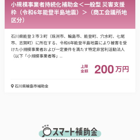
「PDF資料ダウンロード」ボタンを押下した時点
小規模事業者持続化補助金＜一般型 災害支援
で本サービスの
利用規約
に同意したものとみなさ
枠（令和6年能登半島地震）＞（商工会議所地
れます。
区分）
石川県能登３市３町（珠洲市、輪島市、能登町、穴水町、七尾
市、志賀町）に所在する、令和6年能登半島地震により被害を受
けた小規模事業者および一定要件を満たす特定非営利活動法人
（以下「小規模事業者等」...
200
上限
万
円
金額
石川県輪島市
補助金