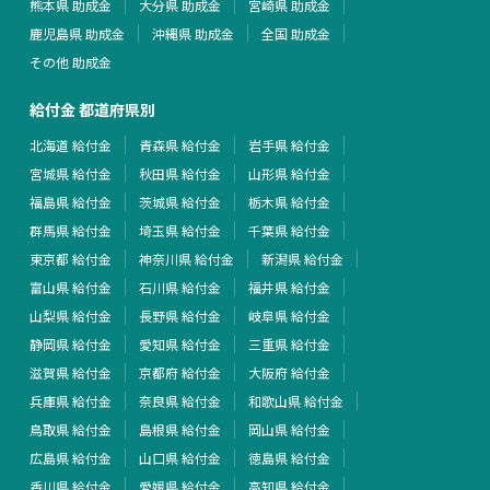
熊本県 助成金
大分県 助成金
宮崎県 助成金
鹿児島県 助成金
沖縄県 助成金
全国 助成金
その他 助成金
給付金 都道府県別
北海道 給付金
青森県 給付金
岩手県 給付金
宮城県 給付金
秋田県 給付金
山形県 給付金
福島県 給付金
茨城県 給付金
栃木県 給付金
群馬県 給付金
埼玉県 給付金
千葉県 給付金
東京都 給付金
神奈川県 給付金
新潟県 給付金
富山県 給付金
石川県 給付金
福井県 給付金
山梨県 給付金
長野県 給付金
岐阜県 給付金
静岡県 給付金
愛知県 給付金
三重県 給付金
滋賀県 給付金
京都府 給付金
大阪府 給付金
兵庫県 給付金
奈良県 給付金
和歌山県 給付金
鳥取県 給付金
島根県 給付金
岡山県 給付金
広島県 給付金
山口県 給付金
徳島県 給付金
香川県 給付金
愛媛県 給付金
高知県 給付金