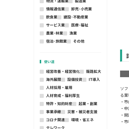
物流・運輸業
製造業
情報通信業
卸売･小売業
飲食業
建設･不動産業
サービス業
医療･福祉
農業･林業
漁業
宿泊･旅館業
その他
使い道
経営改善・経営強化
販路拡大
海外展開
設備投資
IT導入
人材採用・雇用
ソフ
る業
人材育成・福利厚生
・市
特許・知的財産
起業・創業
・申
事業承継
災害・被災者支援
・開
コロナ関連
環境・省エネ
・市
テレワーク