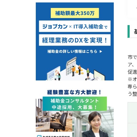
経営改善・経営強化
販路拡大
海外展開
設備投資
IT導入
テレワーク
市
受付中のみ
ア
促
※
専
う