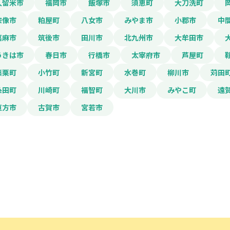
久留米市
福岡市
飯塚市
須恵町
大刀洗町
宗像市
粕屋町
八女市
みやま市
小郡市
中
嘉麻市
筑後市
田川市
北九州市
大牟田市
電話番号
うきは市
春日市
行橋市
太宰府市
芦屋町
篠栗町
小竹町
新宮町
水巻町
柳川市
苅田
「PDF資料ダウンロ
糸田町
川崎町
福智町
大川市
みやこ町
遠
で本サービスの
利用
されます。
直方市
古賀市
宮若市