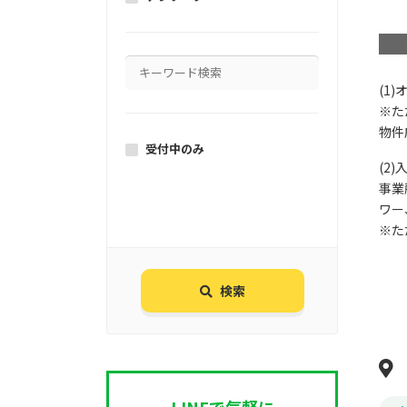
(1
※た
物件
受付中のみ
(2
事業
ワー
※た
検索
LINEで気軽に