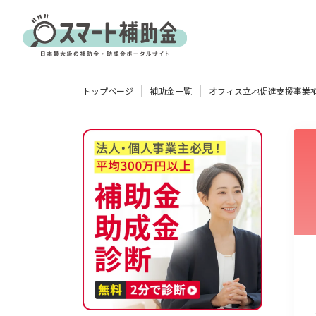
対象
トップページ
補助金一覧
オフィス立地促進支援事業
企業
団体
個人
その他
エリア
業種
物流・運輸業
製造業
情報通信業
卸売･小売業
飲食業
使い道