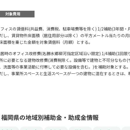
対象費用
)オフィスの賃借料(共益費、消費税、駐車場費等を除く) 1/2補助(3年間・月
だし、賃貸物件床面積（居住用部分は除く）の平方メートル当たりの月額
この補助金の情
床面積を乗じた金額を対象賃借料（月額）とする。
)入居時のオフィス改修費(名勝水郷柳河指定区域沿い限定) 1/4補助(1回限
オフィス立地促進支
所に必要となる建物改修費(消費税除く。設備等で建物と不可分なもの(
、洗面等の事業活動に付帯して必要な設備を含む。)を補助対象とする
だし、事業所スペースと生活スペースが一つの建物に混在するときは、
お名前
会社名
福岡県の地域別補助金・助成金情報
メールアドレス