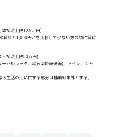
額補助上限12.5万円)
賃料と1,000円とを比較して少ない方の額に賃貸
報をPDFダウンロード
り・補助上限50万円)
援事業補助金
サーバ用ラック、電気関係設備等)、トイレ、シャ
。
専ら生活の用に供する部分は補助対象外とする。