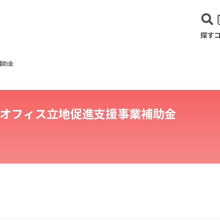
探す
補助金
オフィス立地促進支援事業補助金
建設･不動産業
サービス業
医療･福祉
農業･林業
漁業
宿泊･