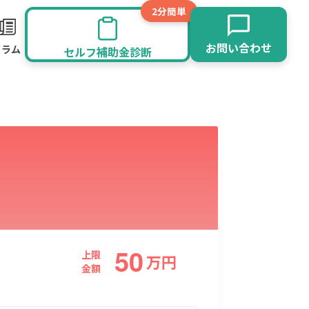
2分簡単
お問い合わせ
コラム
セルフ補助金診断
50
旅館業
その他
上限
万
円
金額