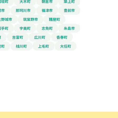
岡垣町
大木町
朝倉市
築上町
間市
那珂川市
福津市
豊前市
大野城市
筑紫野市
糟屋町
鞍手町
宇美町
志免町
糸島市
町
吉富町
広川町
香春町
ード」ボタンを押下した時点
賀町
桂川町
上毛町
大任町
規約
に同意したものとみな