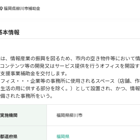
人材採用・雇用
人材育成・福利厚生
特許・知的財産
起業・創業
福岡県柳川市
補助金
基本情報
では、情報産業の振興を図るため、市内の空き物件等において
、コンテンツ等の開発又はサービス提供を行うオフィスを開設す
進支援事業補助金を交付します。
オフィス・・・企業等の事務所に使用されるスペース（店舗、作
ら生活の用に供する部分を除く。）として設置され、かつ、情
検索
整備された事務所をいう。
実施機関
福岡県柳川市
都道府県
福岡県