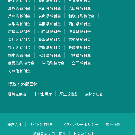
静岡県 給付金
愛知県 給付金
三重県 給付金
滋賀県 給付金
京都府 給付金
大阪府 給付金
兵庫県 給付金
奈良県 給付金
和歌山県 給付金
鳥取県 給付金
島根県 給付金
岡山県 給付金
広島県 給付金
山口県 給付金
徳島県 給付金
香川県 給付金
愛媛県 給付金
高知県 給付金
福岡県 給付金
佐賀県 給付金
長崎県 給付金
熊本県 給付金
大分県 給付金
宮崎県 給付金
鹿児島県 給付金
沖縄県 給付金
全国 給付金
その他 給付金
行政・外部団体
経済産業省
中小企業庁
厚生労働省
農林水産省
運営会社
サイト利用規約
プライバシーポリシー
広告掲載
消費者志向自主宣言
お問い合わせ