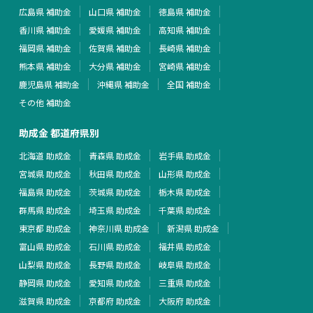
広島県 補助金
山口県 補助金
徳島県 補助金
香川県 補助金
愛媛県 補助金
高知県 補助金
福岡県 補助金
佐賀県 補助金
長崎県 補助金
熊本県 補助金
大分県 補助金
宮崎県 補助金
鹿児島県 補助金
沖縄県 補助金
全国 補助金
その他 補助金
助成金 都道府県別
北海道 助成金
青森県 助成金
岩手県 助成金
宮城県 助成金
秋田県 助成金
山形県 助成金
福島県 助成金
茨城県 助成金
栃木県 助成金
群馬県 助成金
埼玉県 助成金
千葉県 助成金
東京都 助成金
神奈川県 助成金
新潟県 助成金
富山県 助成金
石川県 助成金
福井県 助成金
山梨県 助成金
長野県 助成金
岐阜県 助成金
静岡県 助成金
愛知県 助成金
三重県 助成金
滋賀県 助成金
京都府 助成金
大阪府 助成金