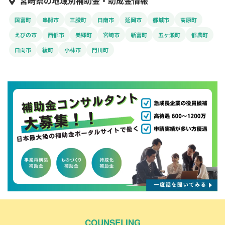
宮崎県の地域別補助金・助成金情報
国富町
串間市
三股町
日南市
延岡市
都城市
高原町
えびの市
西都市
美郷町
宮崎市
新富町
五ヶ瀬町
都農町
日向市
綾町
小林市
門川町
COUNSELING