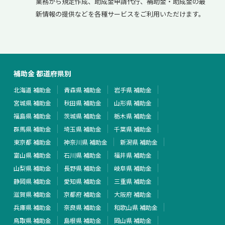
業務から規定作成、助成金申請代行、補助金・助成金の最
新情報の提供などを各種サービスをご利用いただけます。
補助金 都道府県別
北海道 補助金
青森県 補助金
岩手県 補助金
宮城県 補助金
秋田県 補助金
山形県 補助金
福島県 補助金
茨城県 補助金
栃木県 補助金
群馬県 補助金
埼玉県 補助金
千葉県 補助金
東京都 補助金
神奈川県 補助金
新潟県 補助金
富山県 補助金
石川県 補助金
福井県 補助金
山梨県 補助金
長野県 補助金
岐阜県 補助金
静岡県 補助金
愛知県 補助金
三重県 補助金
滋賀県 補助金
京都府 補助金
大阪府 補助金
兵庫県 補助金
奈良県 補助金
和歌山県 補助金
鳥取県 補助金
島根県 補助金
岡山県 補助金