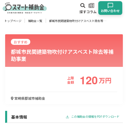
お問い合わせ
探す
コラム
トップページ
補助金一覧
都城市民間建築物吹付けアスベスト除去等補助事業
対象
企業
団体
個人
その他
おすすめ
都城市民間建築物吹付けアスベスト除去等補
エリア
助事業
120
上限
万
円
業種
金額
物流・運輸業
製造業
情報通信業
卸売･小売業
飲食業
宮崎県都城市
補助金
建設･不動産業
サービス業
医療･福祉
農業･林業
漁業
宿泊･旅館業
その他
基本情報
この補助金の情報をPDFダウンロード
使い道