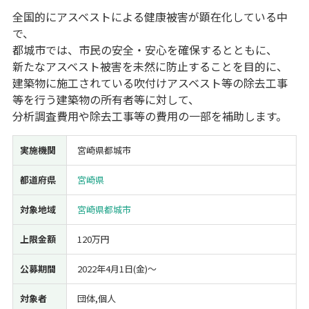
全国的にアスベストによる健康被害が顕在化している中
経営改善・経営強化
販路拡大
海外展開
設備投資
IT導入
で、
人材採用・雇用
人材育成・福利厚生
特許・知的財産
都城市では、市民の安全・安心を確保するとともに、
起業・創業
事業承継
災害・被災者支援
コロナ関連
新たなアスベスト被害を未然に防止することを目的に、
環境・省エネ
テレワーク
建築物に施工されている吹付けアスベスト等の除去工事
等を行う建築物の所有者等に対して、
分析調査費用や除去工事等の費用の一部を補助します。
実施機関
宮崎県都城市
受付中のみ
都道府県
宮崎県
対象地域
宮崎県都城市
上限金額
120万円
検索
公募期間
2022年4月1日(金)〜
対象者
団体,個人