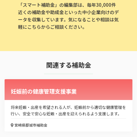
「スマート補助金」の編集部は、毎年30,000件
近くの補助金や助成金といった中小企業向けのデ
この補助金の情報をPDFダウンロード
ータを収集しています。気になることや相談は気
軽にこちらからご相談ください。
都城市民間建築物吹付けアスベスト除去等補助事
業
お名前
関連する補助金
会社名
妊娠前の健康管理支援事業
将来妊娠・出産を希望される人が、妊娠前から適切な健康管理を
メールアドレス
行い、安全で安心な妊娠・出産を迎えられるよう支援します。
宮崎県都城市
補助金
電話番号