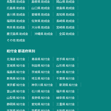
鳥取県 助成金
島根県 助成金
岡山県 助成金
広島県 助成金
山口県 助成金
徳島県 助成金
香川県 助成金
愛媛県 助成金
高知県 助成金
福岡県 助成金
佐賀県 助成金
長崎県 助成金
熊本県 助成金
大分県 助成金
宮崎県 助成金
鹿児島県 助成金
沖縄県 助成金
全国 助成金
その他 助成金
給付金 都道府県別
北海道 給付金
青森県 給付金
岩手県 給付金
宮城県 給付金
秋田県 給付金
山形県 給付金
福島県 給付金
茨城県 給付金
栃木県 給付金
群馬県 給付金
埼玉県 給付金
千葉県 給付金
東京都 給付金
神奈川県 給付金
新潟県 給付金
富山県 給付金
石川県 給付金
福井県 給付金
山梨県 給付金
長野県 給付金
岐阜県 給付金
静岡県 給付金
愛知県 給付金
三重県 給付金
滋賀県 給付金
京都府 給付金
大阪府 給付金