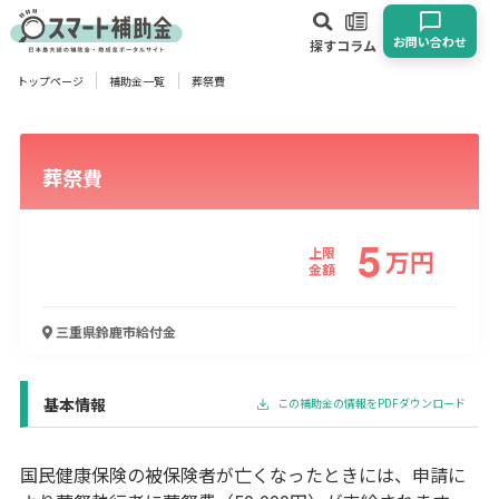
お問い合わせ
探す
コラム
トップページ
補助金一覧
葬祭費
対象
企業
団体
個人
その他
葬祭費
エリア
5
上限
万
円
金額
業種
三重県鈴鹿市
給付金
物流・運輸業
製造業
情報通信業
卸売･小売業
飲食業
建設･不動産業
サービス業
医療･福祉
農業･林業
漁業
基本情報
この補助金の情報をPDFダウンロード
宿泊･旅館業
その他
国民健康保険の被保険者が亡くなったときには、申請に
使い道