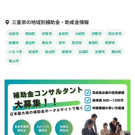
三重県の地域別補助金・助成金情報
松阪市
明和町
伊賀市
多気町
大紀町
伊勢市
四日市市
鈴鹿市
度会町
桑名市
津市
鳥羽市
東員町
熊野市
いなべ市
紀宝町
紀北町
尾鷲市
玉城町
志摩市
朝日町
亀山市