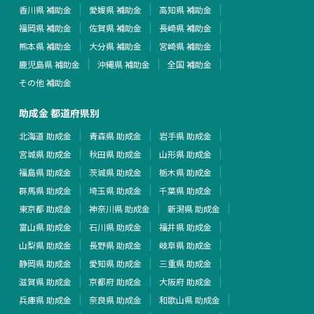
香川県 補助金
愛媛県 補助金
高知県 補助金
福岡県 補助金
佐賀県 補助金
長崎県 補助金
熊本県 補助金
大分県 補助金
宮崎県 補助金
鹿児島県 補助金
沖縄県 補助金
全国 補助金
その他 補助金
助成金 都道府県別
北海道 助成金
青森県 助成金
岩手県 助成金
宮城県 助成金
秋田県 助成金
山形県 助成金
福島県 助成金
茨城県 助成金
栃木県 助成金
群馬県 助成金
埼玉県 助成金
千葉県 助成金
東京都 助成金
神奈川県 助成金
新潟県 助成金
富山県 助成金
石川県 助成金
福井県 助成金
山梨県 助成金
長野県 助成金
岐阜県 助成金
静岡県 助成金
愛知県 助成金
三重県 助成金
滋賀県 助成金
京都府 助成金
大阪府 助成金
兵庫県 助成金
奈良県 助成金
和歌山県 助成金