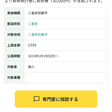
より葬祭執行者に葬祭費（50,000円）が支給されます。
経営改善・経営強化
販路拡大
海外展開
設備投資
IT導入
実施機関
三重県鈴鹿市
人材採用・雇用
人材育成・福利厚生
特許・知的財産
起業・創業
事業承継
災害・被災者支援
コロナ関連
都道府県
三重県
環境・省エネ
テレワーク
対象地域
三重県鈴鹿市
上限金額
5万円
公募期間
2023年5月29日(月)〜
受付中のみ
対象者
個人
対象業種
検索
専門家に相談する