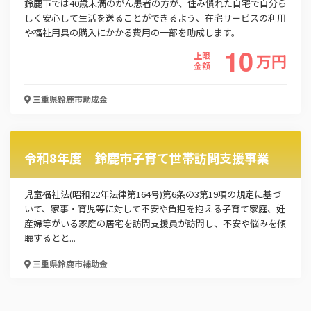
鈴鹿市では40歳未満のがん患者の方が、住み慣れた自宅で自分ら
しく安心して生活を送ることができるよう、在宅サービスの利用
や福祉用具の購入にかかる費用の一部を助成します。
10
上限
万
円
金額
三重県鈴鹿市
助成金
令和8年度 鈴鹿市子育て世帯訪問支援事業
この補助金の情報をPDFダウンロード
児童福祉法(昭和22年法律第164号)第6条の3第19項の規定に基づ
いて、家事・育児等に対して不安や負担を抱える子育て家庭、妊
産婦等がいる家庭の居宅を訪問支援員が訪問し、不安や悩みを傾
葬祭費
聴するとと...
お名前
三重県鈴鹿市
補助金