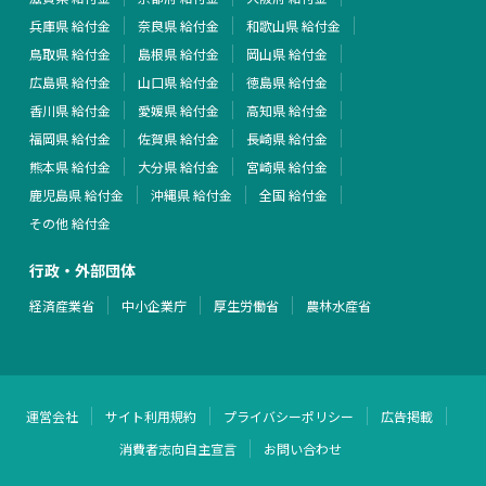
兵庫県 給付金
奈良県 給付金
和歌山県 給付金
鳥取県 給付金
島根県 給付金
岡山県 給付金
広島県 給付金
山口県 給付金
徳島県 給付金
香川県 給付金
愛媛県 給付金
高知県 給付金
福岡県 給付金
佐賀県 給付金
長崎県 給付金
熊本県 給付金
大分県 給付金
宮崎県 給付金
鹿児島県 給付金
沖縄県 給付金
全国 給付金
その他 給付金
行政・外部団体
経済産業省
中小企業庁
厚生労働省
農林水産省
運営会社
サイト利用規約
プライバシーポリシー
広告掲載
消費者志向自主宣言
お問い合わせ