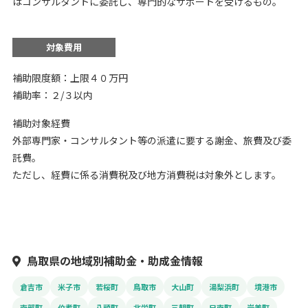
はコンサルタントに委託し、専門的なサポートを受けるもの。
対象費用
補助限度額：上限４０万円
補助率：２/３以内
補助対象経費
外部専門家・コンサルタント等の派遣に要する謝金、旅費及び委
託費。
ただし、経費に係る消費税及び地方消費税は対象外とします。
鳥取県の地域別補助金・助成金情報
倉吉市
米子市
若桜町
鳥取市
大山町
湯梨浜町
境港市
南部町
伯耆町
八頭町
北栄町
三朝町
日南町
岩美町