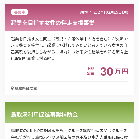
電話番号
募集中
締切 ：
2027年02月15日(月)
起業を目指す女性の伴走支援事業
「PDF資料ダウンロード」ボタンを押下した時点
起業を目指す女性同士（育児・介護休業中の方を含む）が交流で
で本サービスの
利用規約
に同意したものとみなさ
きる機会を提供し、起業に挑戦してみたいと考えている女性の自
れます。
己実現を後押ししながら、県内における女性起業者の知名度向上
に取組む事業に係る経...
30
上限
万
円
金額
鳥取県
補助金
鳥取港利用促進事業補助金
鳥取港の利用促進を図るため、クルーズ客船代理店又はクルーズ
会社等が行う鳥取港への曳船回航の費用及び水先人乗船に係る費