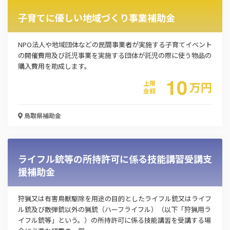
子育てに優しい地域づくり事業補助金
NPO法人や地域団体などの民間事業者が実施する子育てイベント
の開催費用及び託児事業を実施する団体が託児の際に使う物品の
購入費用を助成します。
10
上限
万
円
金額
鳥取県
補助金
ライフル銃等の所持許可に係る技能講習受講支
援補助金
狩猟又は有害鳥獣駆除を用途の目的としたライフル銃又はライフ
ル銃及び散弾銃以外の猟銃（ハーフライフル）（以下「狩猟用ラ
イフル銃等」という。）の所持許可に係る技能講習を受講する場