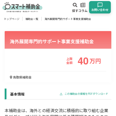
お問い合わせ
探す
コラム
トップページ
補助金一覧
海外展開専門的サポート事業支援補助金
対象
企業
団体
個人
その他
海外展開専門的サポート事業支援補助金
エリア
40
上限
万
円
金額
業種
鳥取県
補助金
物流・運輸業
製造業
情報通信業
卸売･小売業
飲食業
建設･不動産業
サービス業
医療･福祉
農業･林業
漁業
基本情報
この補助金の情報をPDFダウンロード
宿泊･旅館業
その他
本補助金は、海外との経済交流に積極的に取り組む企業
使い道