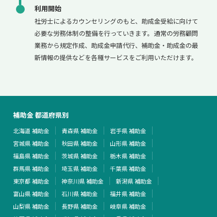
利用開始
社労士によるカウンセリングのもと、助成金受給に向けて
必要な労務体制の整備を行っていきます。通常の労務顧問
業務から規定作成、助成金申請代行、補助金・助成金の最
新情報の提供などを各種サービスをご利用いただけます。
補助金 都道府県別
北海道 補助金
青森県 補助金
岩手県 補助金
宮城県 補助金
秋田県 補助金
山形県 補助金
福島県 補助金
茨城県 補助金
栃木県 補助金
群馬県 補助金
埼玉県 補助金
千葉県 補助金
東京都 補助金
神奈川県 補助金
新潟県 補助金
富山県 補助金
石川県 補助金
福井県 補助金
山梨県 補助金
長野県 補助金
岐阜県 補助金