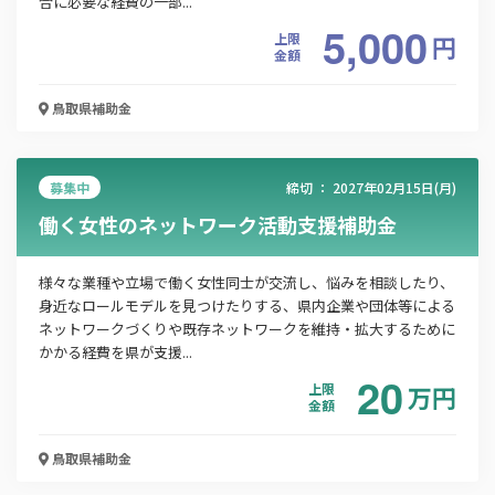
合に必要な経費の一部...
5,000
上限
円
金額
鳥取県
補助金
この補助金の情報をPDFダウンロード
海外展開専門的サポート事業支援補助金
募集中
締切 ：
2027年02月15日(月)
働く女性のネットワーク活動支援補助金
お名前
様々な業種や立場で働く女性同士が交流し、悩みを相談したり、
身近なロールモデルを見つけたりする、県内企業や団体等による
ネットワークづくりや既存ネットワークを維持・拡大するために
会社名
かかる経費を県が支援...
20
上限
万
円
金額
メールアドレス
鳥取県
補助金