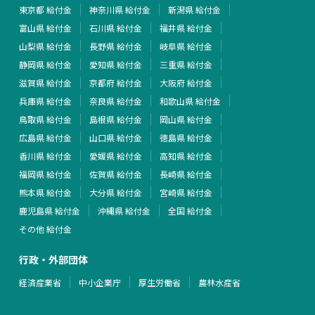
東京都 給付金
神奈川県 給付金
新潟県 給付金
富山県 給付金
石川県 給付金
福井県 給付金
山梨県 給付金
長野県 給付金
岐阜県 給付金
静岡県 給付金
愛知県 給付金
三重県 給付金
滋賀県 給付金
京都府 給付金
大阪府 給付金
兵庫県 給付金
奈良県 給付金
和歌山県 給付金
鳥取県 給付金
島根県 給付金
岡山県 給付金
広島県 給付金
山口県 給付金
徳島県 給付金
香川県 給付金
愛媛県 給付金
高知県 給付金
福岡県 給付金
佐賀県 給付金
長崎県 給付金
熊本県 給付金
大分県 給付金
宮崎県 給付金
鹿児島県 給付金
沖縄県 給付金
全国 給付金
その他 給付金
行政・外部団体
経済産業省
中小企業庁
厚生労働省
農林水産省