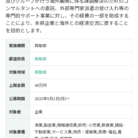
及びグループが行う海外展開に係る課題解決のためのコ
ンサルタントへの委託、外部専門家派遣の受け入れ等の
経営改善・経営強化
販路拡大
海外展開
設備投資
IT導入
専門的サポート事業に対し、その経費の一部を助成する
人材採用・雇用
人材育成・福利厚生
特許・知的財産
ことにより、本県企業と海外との経済交流に資すること
起業・創業
事業承継
災害・被災者支援
コロナ関連
を目的とします。
環境・省エネ
テレワーク
実施機関
鳥取県
都道府県
鳥取県
対象地域
鳥取県
受付中のみ
上限金額
40万円
公募期間
2023年5月1日(月)〜
検索
対象者
企業
漁業,製造業,情報通信業,卸売･小売業,飲食業,建設･
対象業種
不動産業,サービス業,物流・運輸業,医療･福祉,農