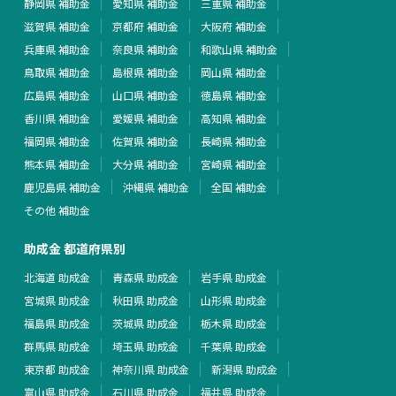
静岡県 補助金
愛知県 補助金
三重県 補助金
滋賀県 補助金
京都府 補助金
大阪府 補助金
兵庫県 補助金
奈良県 補助金
和歌山県 補助金
鳥取県 補助金
島根県 補助金
岡山県 補助金
広島県 補助金
山口県 補助金
徳島県 補助金
香川県 補助金
愛媛県 補助金
高知県 補助金
福岡県 補助金
佐賀県 補助金
長崎県 補助金
熊本県 補助金
大分県 補助金
宮崎県 補助金
鹿児島県 補助金
沖縄県 補助金
全国 補助金
その他 補助金
助成金 都道府県別
北海道 助成金
青森県 助成金
岩手県 助成金
宮城県 助成金
秋田県 助成金
山形県 助成金
福島県 助成金
茨城県 助成金
栃木県 助成金
群馬県 助成金
埼玉県 助成金
千葉県 助成金
東京都 助成金
神奈川県 助成金
新潟県 助成金
富山県 助成金
石川県 助成金
福井県 助成金