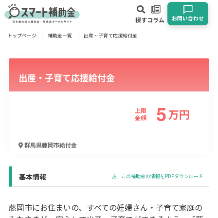
お問い合わせ
探す
コラム
トップページ
補助金一覧
出産・子育て応援給付金
対象
企業
団体
個人
その他
出産・子育て応援給付金
エリア
5
上限
万
円
金額
業種
群馬県藤岡市
給付金
物流・運輸業
製造業
情報通信業
卸売･小売業
飲食業
建設･不動産業
サービス業
医療･福祉
農業･林業
漁業
基本情報
この補助金の情報をPDFダウンロード
宿泊･旅館業
その他
藤岡市にお住まいの、すべての妊婦さん・子育て家庭の
使い道