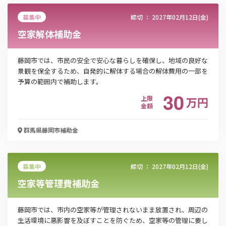
募集中
締切 ：
2027年02月12日(金)
空家解体補助金
藤岡市では、市民の安全で安心な暮らしを確保し、地域の良好な
景観を保全するため、自発的に解体する場合の解体費用の一部を
予算の範囲内で補助します。
30
上限
万
円
金額
群馬県藤岡市
補助金
募集中
締切 ：
2027年02月12日(金)
空家等管理費補助金
藤岡市では、市内の空家等が管理されないまま放置され、周辺の
生活環境に悪影響を及ぼすことを防ぐため、空家等の管理に要し