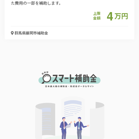
た費用の一部を補助します。
4
上限
万
円
金額
群馬県藤岡市
補助金