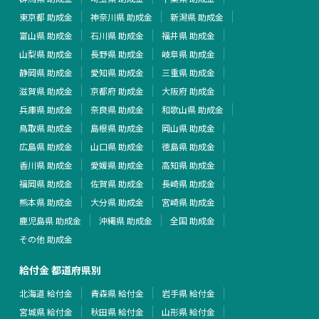
東京都 助成金
神奈川県 助成金
新潟県 助成金
富山県 助成金
石川県 助成金
福井県 助成金
山梨県 助成金
長野県 助成金
岐阜県 助成金
静岡県 助成金
愛知県 助成金
三重県 助成金
滋賀県 助成金
京都府 助成金
大阪府 助成金
兵庫県 助成金
奈良県 助成金
和歌山県 助成金
鳥取県 助成金
島根県 助成金
岡山県 助成金
広島県 助成金
山口県 助成金
徳島県 助成金
香川県 助成金
愛媛県 助成金
高知県 助成金
福岡県 助成金
佐賀県 助成金
長崎県 助成金
熊本県 助成金
大分県 助成金
宮崎県 助成金
鹿児島県 助成金
沖縄県 助成金
全国 助成金
その他 助成金
給付金 都道府県別
北海道 給付金
青森県 給付金
岩手県 給付金
宮城県 給付金
秋田県 給付金
山形県 給付金