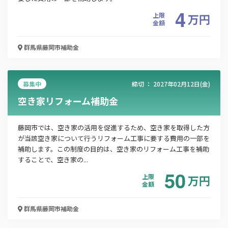
お名前
4
上限
万
円
金額
群馬県藤岡市
補助金
会社名
募集中
締切 ：
2027年02月12日(金)
メールアドレス
空き家リフォーム補助金
藤岡市では、空き家の活用を促進するため、空き家を取得した方
が当該空き家について行うリフォーム工事に要する費用の一部を
電話番号
補助します。この制度の目的は、空き家のリフォーム工事を補助
することで、空き家の...
50
上限
万
円
「PDF資料ダウンロード」ボタンを押下した時点
金額
で本サービスの
利用規約
に同意したものとみなさ
れます。
群馬県藤岡市
補助金