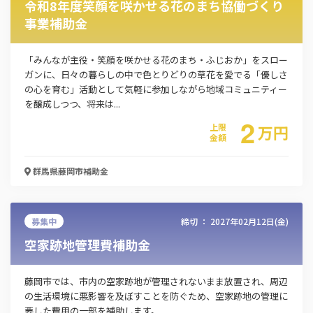
令和8年度笑顔を咲かせる花のまち協働づくり
事業補助金
「みんなが主役・笑顔を咲かせる花のまち・ふじおか」をスロー
ガンに、日々の暮らしの中で色とりどりの草花を愛でる「優しさ
の心を育む」活動として気軽に参加しながら地域コミュニティー
を醸成しつつ、将来は...
2
上限
万
円
金額
群馬県藤岡市
補助金
募集中
締切 ：
2027年02月12日(金)
空家跡地管理費補助金
この補助金の情報をPDFダウンロード
藤岡市では、市内の空家跡地が管理されないまま放置され、周辺
出産・子育て応援給付金
の生活環境に悪影響を及ぼすことを防ぐため、空家跡地の管理に
要した費用の一部を補助します。​​