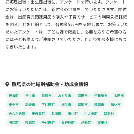
妊娠届出後・出生届出後に、アンケートを行います。アンケート
にお答えいただいた後、給付金の申請をしていただきます。給付
金は、出産育児関連用品の購入や子育てサービスの利用負担軽減
を図ることを目的として、各現金5万円を支給します。お答えいた
だいたアンケートは、子ども課で確認し、必要な方やご希望の方
には子ども課よりご連絡させていただき、伴走型相談支援におつ
なぎいたします。
群馬県の地域別補助金・助成金情報
板倉町
渋川市
前橋市
みどり市
沼田市
伊勢崎市
太田市
安中市
高崎市
下仁田町
桐生市
富岡市
藤岡市
館林市
みなかみ町
東吾妻町
甘楽町
玉村町
中之条町
嬬恋村
明和町
吉岡町
千代田町
長野原町
邑楽町
榛東村