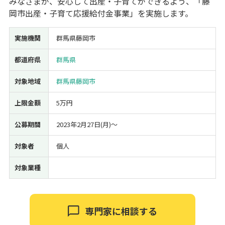
みなさまが、安心して出産・子育てができるよう、「藤
岡市出産・子育て応援給付金事業」を実施します。
経営改善・経営強化
販路拡大
海外展開
設備投資
IT導入
人材採用・雇用
人材育成・福利厚生
特許・知的財産
実施機関
群馬県藤岡市
起業・創業
事業承継
災害・被災者支援
コロナ関連
環境・省エネ
テレワーク
都道府県
群馬県
対象地域
群馬県藤岡市
上限金額
5万円
公募期間
2023年2月27日(月)〜
受付中のみ
対象者
個人
対象業種
検索
専門家に相談する