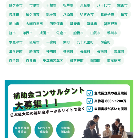
鎌ケ谷市
市原市
千葉市
松戸市
東金市
八千代市
館山市
君津市
袖ケ浦市
銚子市
八街市
いすみ市
我孫子市
柏市
流山市
大網白里市
四街道市
浦安市
富津市
習志野市
旭市
印西市
成田市
佐倉市
船橋市
山武市
鴨川市
木更津市
匝瑳市
一宮町
栄町
九十九里町
御宿町
酒々井町
勝浦市
神崎町
多古町
長生村
長南町
東庄町
白子町
白井市
千葉市若葉区
横芝光町
鋸南町
南房総市