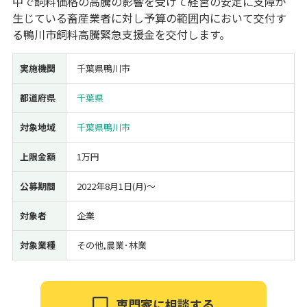
中で飼料価格の高騰の影響を受けて経営の安定に支障が
生じている畜産業者に対し予算の範囲内において交付す
経営改善・経営強化
販路拡大
海外展開
設備投資
IT導入
る鴨川市飼料高騰緊急支援金を交付します。
人材採用・雇用
人材育成・福利厚生
特許・知的財産
起業・創業
事業承継
災害・被災者支援
コロナ関連
実施機関
千葉県鴨川市
環境・省エネ
テレワーク
都道府県
千葉県
対象地域
千葉県鴨川市
上限金額
1万円
受付中のみ
公募期間
2022年8月1日(月)〜
対象者
企業
対象業種
その他,農業･林業
検索
専門家に相談する