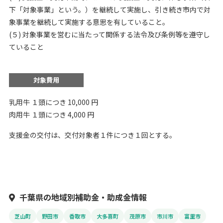
下「対象事業」という。）を継続して実施し、引き続き市内で対
象事業を継続して実施する意思を有していること。
(５) 対象事業を営むに当たって関係する法令及び条例等を遵守し
ていること
対象費用
乳用牛 １頭につき 10,000 円
肉用牛 １頭につき 4,000 円
支援金の交付は、交付対象者１件につき１回とする。
千葉県の地域別補助金・助成金情報
芝山町
野田市
香取市
大多喜町
茂原市
市川市
富里市