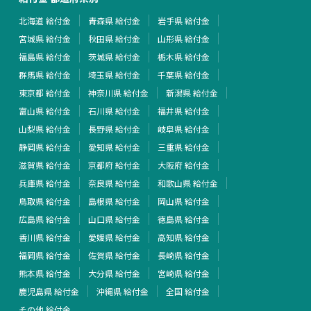
北海道 給付金
青森県 給付金
岩手県 給付金
宮城県 給付金
秋田県 給付金
山形県 給付金
福島県 給付金
茨城県 給付金
栃木県 給付金
群馬県 給付金
埼玉県 給付金
千葉県 給付金
東京都 給付金
神奈川県 給付金
新潟県 給付金
富山県 給付金
石川県 給付金
福井県 給付金
山梨県 給付金
長野県 給付金
岐阜県 給付金
静岡県 給付金
愛知県 給付金
三重県 給付金
滋賀県 給付金
京都府 給付金
大阪府 給付金
兵庫県 給付金
奈良県 給付金
和歌山県 給付金
鳥取県 給付金
島根県 給付金
岡山県 給付金
広島県 給付金
山口県 給付金
徳島県 給付金
香川県 給付金
愛媛県 給付金
高知県 給付金
福岡県 給付金
佐賀県 給付金
長崎県 給付金
熊本県 給付金
大分県 給付金
宮崎県 給付金
鹿児島県 給付金
沖縄県 給付金
全国 給付金
その他 給付金