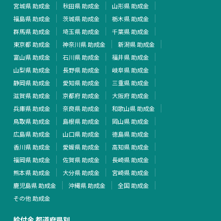
宮城県 助成金
秋田県 助成金
山形県 助成金
福島県 助成金
茨城県 助成金
栃木県 助成金
群馬県 助成金
埼玉県 助成金
千葉県 助成金
東京都 助成金
神奈川県 助成金
新潟県 助成金
富山県 助成金
石川県 助成金
福井県 助成金
山梨県 助成金
長野県 助成金
岐阜県 助成金
静岡県 助成金
愛知県 助成金
三重県 助成金
滋賀県 助成金
京都府 助成金
大阪府 助成金
兵庫県 助成金
奈良県 助成金
和歌山県 助成金
鳥取県 助成金
島根県 助成金
岡山県 助成金
広島県 助成金
山口県 助成金
徳島県 助成金
香川県 助成金
愛媛県 助成金
高知県 助成金
福岡県 助成金
佐賀県 助成金
長崎県 助成金
熊本県 助成金
大分県 助成金
宮崎県 助成金
鹿児島県 助成金
沖縄県 助成金
全国 助成金
その他 助成金
給付金 都道府県別