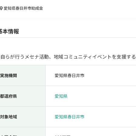
人材採用・雇用
人材育成・福利厚生
特許・知的財産
起業・創業
愛知県春日井市
助成金
基本情報
業自らが行うメセナ活動、地域コミュニティイベントを支援する
実施機関
愛知県春日井市
検索
都道府県
愛知県
対象地域
愛知県春日井市