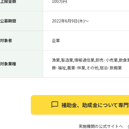
上限金額
100万円
公募期間
2022年6月9日(木)〜
対象者
企業
漁業,製造業,情報通信業,卸売･小売業,飲食
対象業種
療･福祉,農業･林業,その他,宿泊･旅館業
補助金、助成金について
専門
実施機関の公式サイトへ