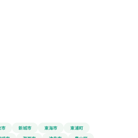
報をPDFダウンロード
牧市
新城市
東海市
東浦町