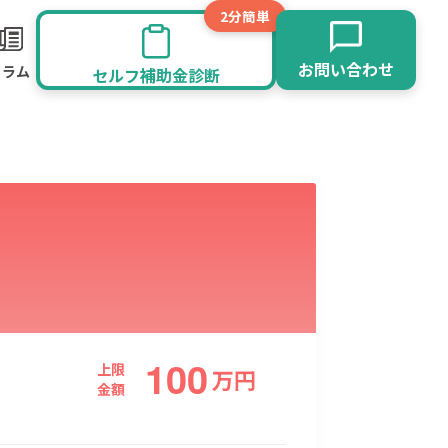
2分簡単
お問い合わせ
コラム
セルフ補助金診断
100
旅館業
その他
上限
万
円
金額