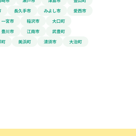
岡崎市
瀬戸市
津島市
豊山町
市
長久手市
みよし市
愛西市
一宮市
稲沢市
大口町
豊川市
江南市
武豊町
郷町
美浜町
清須市
大治町
ード」ボタンを押下した時点
規約
に同意したものとみな