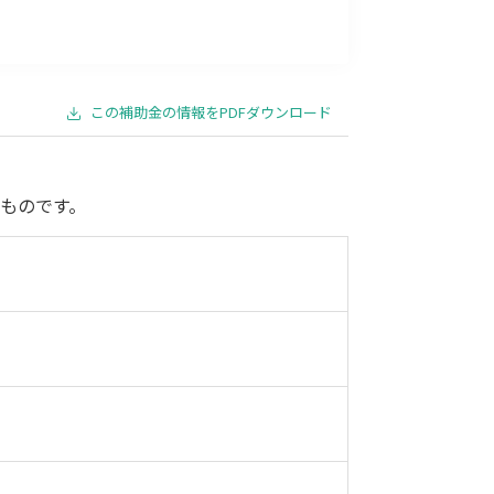
事業承継
災害・被災者支援
コロナ関連
環境・省エネ
この補助金の情報をPDFダウンロード
ものです。