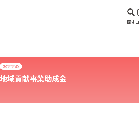
探す
おすすめ
地域貢献事業助成金
建設･不動産業
サービス業
医療･福祉
農業･林業
漁業
宿泊･