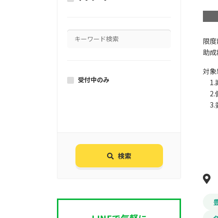
限度
助成
対象
受付中のみ
1.
2.
3.
検索
LINEで気軽に