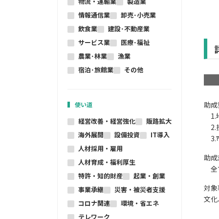
物流・運輸業
製造業
情報通信業
卸売･小売業
飲食業
建設･不動産業
サービス業
医療･福祉
農業･林業
漁業
宿泊･旅館業
その他
助成
使い道
1.
経営改善・経営強化
販路拡大
2.
海外展開
設備投資
IT導入
3.
人材採用・雇用
助成
人材育成・福利厚生
全
特許・知的財産
起業・創業
対象
事業承継
災害・被災者支援
文化
コロナ関連
環境・省エネ
テレワーク