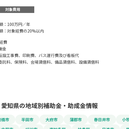
対象費用
額：100万円／年
額：対象経費の20%以内
この補助金の情
経費
謝金
仮設工事費、印刷費、バス運行費及び看板代
地域貢献事業助成金
委託料、保険料、会場賃借料、備品賃借料、設備賃借料
お名前
会社名
愛知県の地域別補助金・助成金情報
豊橋市
半田市
大府市
蒲郡市
春日井市
小
メールアドレス