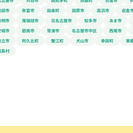
名古屋市
刈谷市
南知多町
扶桑町
日進市
豊田市
弥富市
設楽町
田原市
高浜市
岩倉
豊明市
尾張旭市
北名古屋市
知多市
あま市
電話番号
安城市
碧南市
常滑市
名古屋市中区
西尾市
知立市
阿久比町
蟹江町
犬山市
幸田町
東
「PDF資料ダウンロ
飛島村
で本サービスの
利用
されます。