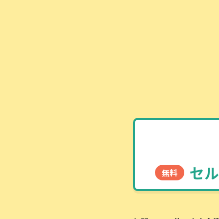
セル
無料