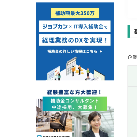
経営改善・経営強化
販路拡大
海外展開
設備投資
IT導入
テレワーク
企
受付中のみ