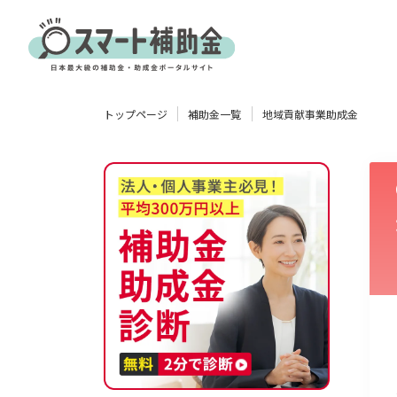
対象
トップページ
補助金一覧
地域貢献事業助成金
企業
団体
個人
その他
エリア
業種
物流・運輸業
製造業
情報通信業
卸売･小売業
飲食業
使い道