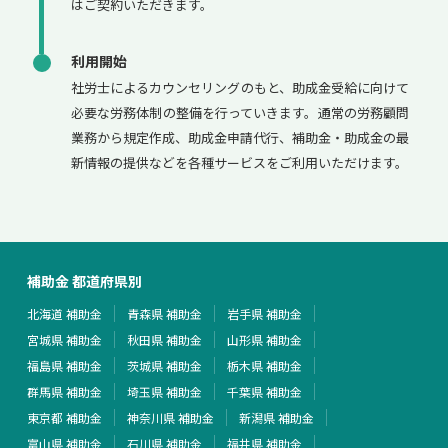
はご契約いただきます。
利用開始
社労士によるカウンセリングのもと、助成金受給に向けて
必要な労務体制の整備を行っていきます。通常の労務顧問
業務から規定作成、助成金申請代行、補助金・助成金の最
新情報の提供などを各種サービスをご利用いただけます。
補助金 都道府県別
北海道 補助金
青森県 補助金
岩手県 補助金
宮城県 補助金
秋田県 補助金
山形県 補助金
福島県 補助金
茨城県 補助金
栃木県 補助金
群馬県 補助金
埼玉県 補助金
千葉県 補助金
東京都 補助金
神奈川県 補助金
新潟県 補助金
富山県 補助金
石川県 補助金
福井県 補助金