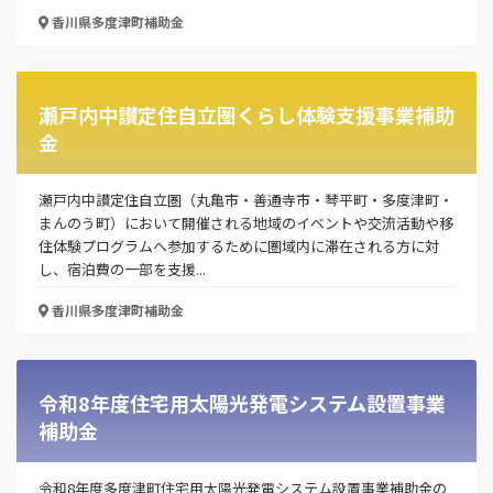
香川県多度津町
補助金
お名前
瀬戸内中讃定住自立圏くらし体験支援事業補助
会社名
金
瀬戸内中讃定住自立圏（丸亀市・善通寺市・琴平町・多度津町・
メールアドレス
まんのう町）において開催される地域のイベントや交流活動や移
住体験プログラムへ参加するために圏域内に滞在される方に対
し、宿泊費の一部を支援...
香川県多度津町
補助金
電話番号
令和8年度住宅用太陽光発電システム設置事業
「PDF資料ダウンロード」ボタンを押下した時点
補助金
で本サービスの
利用規約
に同意したものとみなさ
れます。
令和8年度多度津町住宅用太陽光発電システム設置事業補助金の