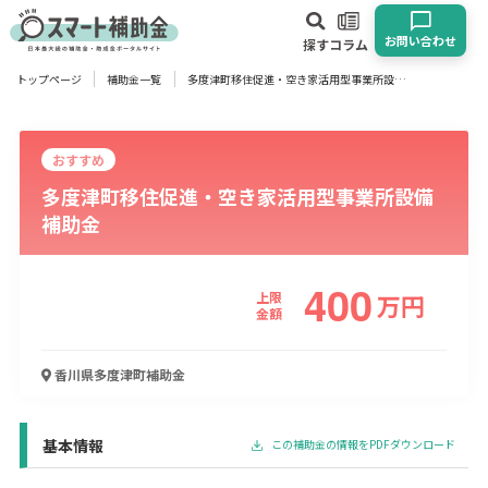
お問い合わせ
探す
コラム
トップページ
補助金一覧
多度津町移住促進・空き家活用型事業所設備補助金
対象
企業
団体
個人
その他
おすすめ
多度津町移住促進・空き家活用型事業所設備
エリア
補助金
400
上限
万
円
業種
金額
物流・運輸業
製造業
情報通信業
卸売･小売業
飲食業
香川県多度津町
補助金
建設･不動産業
サービス業
医療･福祉
農業･林業
漁業
宿泊･旅館業
その他
基本情報
この補助金の情報をPDFダウンロード
使い道