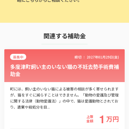
関連する補助金
募集中
締切 ：
2027年01月29日(金)
多度津町飼い主のいない猫の不妊去勢手術費補
助金
町には、飼い主のいない猫による被害の相談が多く寄せられます
が、猫をすぐに減らすことはできません。「動物の愛護及び管理
この補助金の情報をPDFダウンロード
に関する法律（動物愛護法）」の中で、猫は愛護動物とされてお
り、遺棄や殺処分を目...
1
多度津町移住促進・空き家活用型事業所設備補助
上限
万
円
金
金額