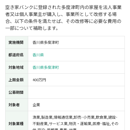
空き家バンクに登録された多度津町内の家屋を法人事業
経営改善・経営強化
販路拡大
海外展開
設備投資
IT導入
者又は個人事業主が購入し、事業所として改修する場
人材採用・雇用
人材育成・福利厚生
特許・知的財産
合、以下の条件を満たせば、その改修等に必要な費用の
起業・創業
事業承継
災害・被災者支援
コロナ関連
一部について補助します。
環境・省エネ
テレワーク
実施機関
香川県多度津町
都道府県
香川県
対象地域
香川県多度津町
受付中のみ
上限金額
400万円
公募期間
検索
対象者
企業
漁業,製造業,情報通信業,卸売･小売業,飲食業,建設･
対象業種
不動産業,サービス業,物流・運輸業,医療･福祉,その
他,宿泊･旅館業,農業･林業