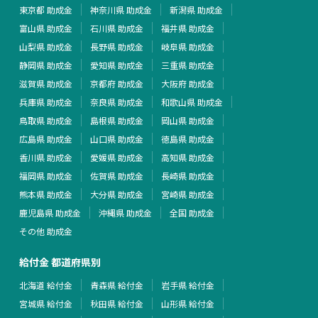
東京都 助成金
神奈川県 助成金
新潟県 助成金
富山県 助成金
石川県 助成金
福井県 助成金
山梨県 助成金
長野県 助成金
岐阜県 助成金
静岡県 助成金
愛知県 助成金
三重県 助成金
滋賀県 助成金
京都府 助成金
大阪府 助成金
兵庫県 助成金
奈良県 助成金
和歌山県 助成金
鳥取県 助成金
島根県 助成金
岡山県 助成金
広島県 助成金
山口県 助成金
徳島県 助成金
香川県 助成金
愛媛県 助成金
高知県 助成金
福岡県 助成金
佐賀県 助成金
長崎県 助成金
熊本県 助成金
大分県 助成金
宮崎県 助成金
鹿児島県 助成金
沖縄県 助成金
全国 助成金
その他 助成金
給付金 都道府県別
北海道 給付金
青森県 給付金
岩手県 給付金
宮城県 給付金
秋田県 給付金
山形県 給付金