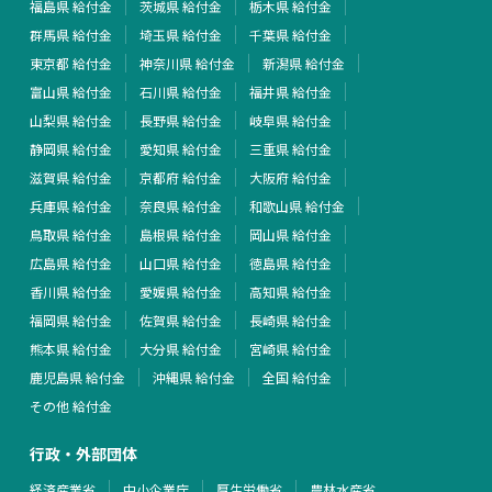
福島県 給付金
茨城県 給付金
栃木県 給付金
群馬県 給付金
埼玉県 給付金
千葉県 給付金
東京都 給付金
神奈川県 給付金
新潟県 給付金
富山県 給付金
石川県 給付金
福井県 給付金
山梨県 給付金
長野県 給付金
岐阜県 給付金
静岡県 給付金
愛知県 給付金
三重県 給付金
滋賀県 給付金
京都府 給付金
大阪府 給付金
兵庫県 給付金
奈良県 給付金
和歌山県 給付金
鳥取県 給付金
島根県 給付金
岡山県 給付金
広島県 給付金
山口県 給付金
徳島県 給付金
香川県 給付金
愛媛県 給付金
高知県 給付金
福岡県 給付金
佐賀県 給付金
長崎県 給付金
熊本県 給付金
大分県 給付金
宮崎県 給付金
鹿児島県 給付金
沖縄県 給付金
全国 給付金
その他 給付金
行政・外部団体
経済産業省
中小企業庁
厚生労働省
農林水産省