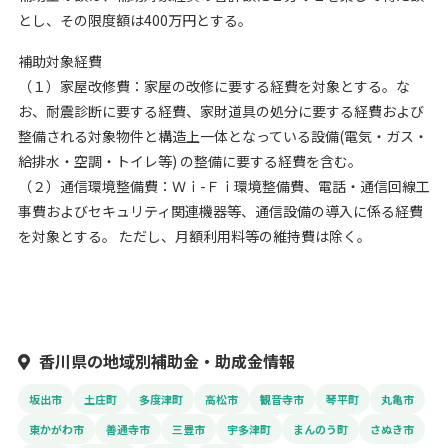
とし、その限度額は400万円とする。
補助対象経費
（１）家屋改修費：家屋の改修に要する経費を対象とする。な
お、耐震診断に要する経費、家財道具の処分に要する経費および
整備される対象物件と構造上一体となっている設備(電気・ガス・
給排水・空調・トイレ等) の整備に要する経費を含む。
（２）通信環境整備費：Ｗｉ-Ｆｉ環境整備費、電話・通信回線工
事費およびセキュリティ関連機器等、通信設備の導入に係る経費
を対象とする。 ただし、月額利用料等の維持費は除く。
香川県の地域別補助金・助成金情報
坂出市
土庄町
多度津町
高松市
観音寺市
琴平町
丸亀市
東かがわ市
善通寺市
三豊市
宇多津町
まんのう町
さぬき市